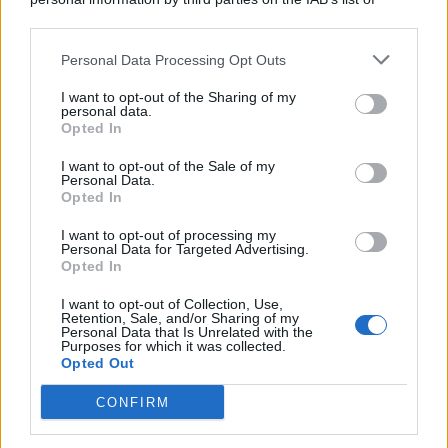
© 2026 | Ediservice s.r.l. 95126 Catania – Via Principe
downstream participants.
Nicola, 22 – P.IVA: 01153210875 – Cciaa Catania n.
Personal Data Processing Opt Outs
This information may also be disclosed by us to third parties
01153210875 – Quotidiano di Sicilia usufruisce dei
on the IAB’s List of Downstream Participants that may further
contributi di cui al D.lgs n. 70/2017
I want to opt-out of the Sharing of my
disclose it to other third parties.
personal data.
Opted In
I want to opt-out of the Sale of my
Personal Data.
Chi Siamo
Opted In
Fondazione Etica e Valori Marilù Tregua
Fondatore Carlo Alberto Tregua
Lavora con noi
I want to opt-out of processing my
Personal Data for Targeted Advertising.
Gerenza
Opted In
I want to opt-out of Collection, Use,
Retention, Sale, and/or Sharing of my
Personal Data that Is Unrelated with the
Purposes for which it was collected.
Opted Out
Scarica l’app
CONFIRM
Privacy Policy
Preferenze Privacy