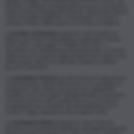
introduce modifiche ed integrazioni di norme, è presentato
al fine di evitare l’impugnativa di alcune disposizioni ritenute
a Roma di dubbia legittimità costituzionale e secondo il
principio di leale collaborazione tra lo Stato e la Regione.
In
seconda commissione
lo sguardo è tutto puntato sul
bilancio di previsione della Regione siciliana per il triennio
2025-2027 e sulla Legge di stabilità 2025-2027. I
documenti sono all’attenzione dei parlamentari, tra l’esame
delle norme e le audizioni degli amministratori locali, in vista
dell’iscrizione delle bozze all’ordine del giorno dell’Aula
giovedì 12 dicembre.
La
commissione Territorio
ascolta l’assessore regionale per
le Infrastrutture, i sindaci del territorio e le compagnie di
navigazione sulle criticità riscontrate nei collegamenti
marittimi con le isole Egadi. Nell’agenda della commissione
c’è anche il parere sulle modalità di accesso al fondo di
progettazione per la bonifica dei siti inquinati (ex art. 9
comma 3, legge regionale 25 del 12 agosto 2024.
La
commissione Statuto
programma i lavori. Martedì
prossimo è in programma l’audizione del dirigente generale
del dipartimento regionale per i Beni culturali e l’identità