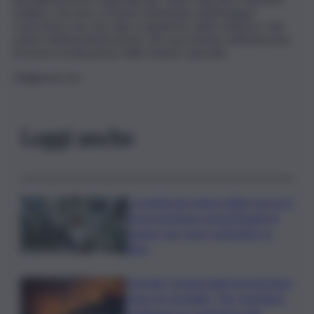
siciliana. L’incontro avviene nell’ambito dell’indagine
conoscitiva che mira alla ricognizione delle materie e dei
settori dell’amministrazione che necessitano dell’adozione
di norme di attuazione dello Statuto speciale.
X:@gionaccari
Leggi anche
La parità nel campo della ricerca è
ancora lontana ostacoli legati al
genere per nove scienziate su
dieci
Acireale, il tema degli incendi tiene
banco in Consiglio. “Far rispettare
l’ordinanza su scerbatura dei