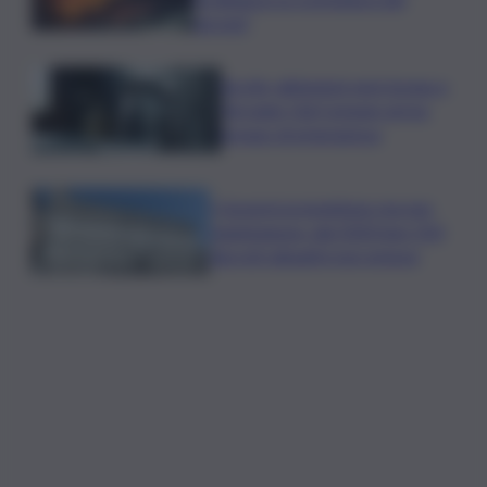
terreni”
Siccità, abitazioni senz’acqua a
Terrasini. Dal Comune arriva
bypass di emergenza
I Governi promettono ma non
mantengono: dal 2020 ben 550
decreti attuativi non emessi