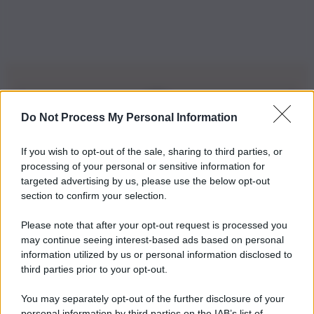
Do Not Process My Personal Information
Iscriviti alla nostra Newsletter
If you wish to opt-out of the sale, sharing to third parties, or
Iscriviti alla nostra newsletter per non perdere le ultime
processing of your personal or sensitive information for
novità
targeted advertising by us, please use the below opt-out
section to confirm your selection.
Iscriviti Ora
Please note that after your opt-out request is processed you
may continue seeing interest-based ads based on personal
information utilized by us or personal information disclosed to
third parties prior to your opt-out.
You may separately opt-out of the further disclosure of your
personal information by third parties on the IAB’s list of