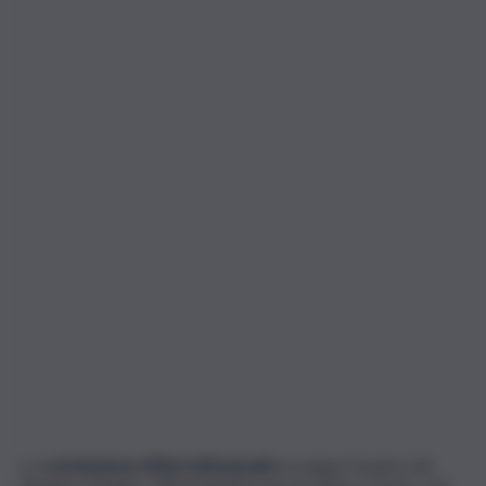
La
commissione Affari istituzionali
prosegue l’esame del
disegno di legge 738 di iniziativa governativa. Il testo, che