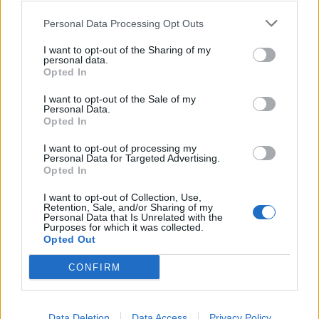
Nicola, 22 – P.IVA: 01153210875 – Cciaa Catania n.
Personal Data Processing Opt Outs
This information may also be disclosed by us to third parties
01153210875 – Quotidiano di Sicilia usufruisce dei
on the IAB’s List of Downstream Participants that may further
contributi di cui al D.lgs n. 70/2017
I want to opt-out of the Sharing of my
disclose it to other third parties.
personal data.
Opted In
I want to opt-out of the Sale of my
Personal Data.
Chi Siamo
Opted In
Fondazione Etica e Valori Marilù Tregua
Fondatore Carlo Alberto Tregua
Lavora con noi
I want to opt-out of processing my
Personal Data for Targeted Advertising.
Gerenza
Opted In
I want to opt-out of Collection, Use,
Retention, Sale, and/or Sharing of my
Personal Data that Is Unrelated with the
Purposes for which it was collected.
Opted Out
Scarica l’app
CONFIRM
Privacy Policy
Preferenze Privacy
Data Deletion
Data Access
Privacy Policy