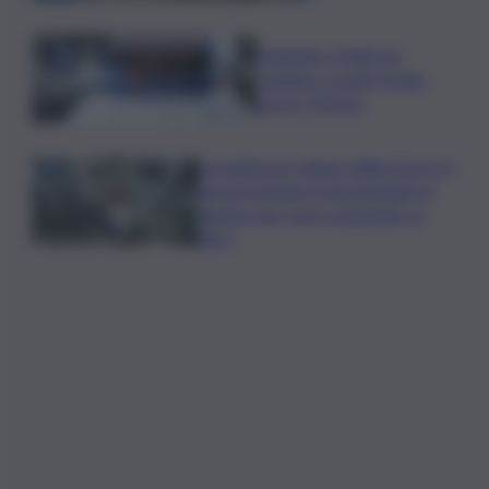
Tragedia a Palermo:
schianto a notte fonda,
morto 19enne
La parità nel campo della ricerca è
ancora lontana ostacoli legati al
genere per nove scienziate su
dieci