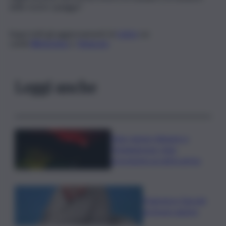
delle nostre spiagge”.
Segui tutti gli aggiornamenti di
QdS.it
sui
canali
WhatsApp
e
Telegram
Leggi anche
Etna, nuove chiusure a
Fontanarossa; stop
provvisorio ai voli in arrivo
Francesco Guccini
un bravo autore