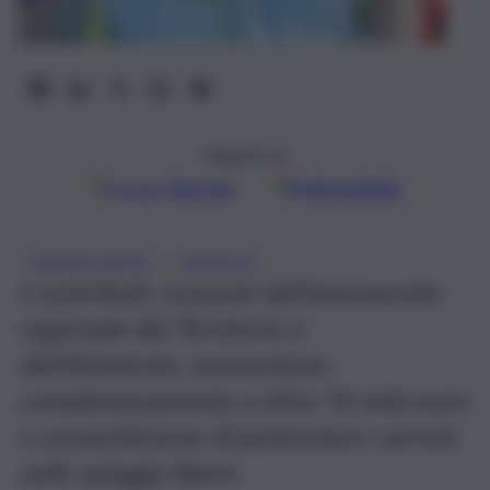
Seguici su
Google
Discover
Fonti preferite
, 
DAVIDE VASTA
RIPOSTO
I contributi, concessi dall’assessorato
regionale del Territorio e
dell’Ambiente, ammontano
complessivamente a oltre 76 mila euro
e consentiranno di potenziare i servizi
sulle spiagge libere