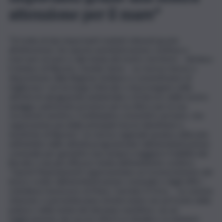
attenzione per il mare”
“Si tratta di due importanti risultati ottenuti grazie
all’attenzione che questa amministrazione continua a
riservare al mare e alla tutela del nostro territorio – dichiara
il sindaco di Riposto, Davide Vasta – Le risorse messe a
disposizione dalla Regione Siciliana ci consentiranno di
migliorare i servizi lungo il litorale e di proseguire nelle
attività di salvaguardia ambientale e di decoro delle nostre
spiagge, patrimonio prezioso per la città e per la sua
vocazione turistica. Continuiamo a investire sul mare, che
rappresenta una delle principali risorse identitarie e
turistiche di Riposto”. Le risorse regionali saranno utilizzate
nell’ambito delle attività programmate dall’amministrazione
comunale per garantire una sempre maggiore fruibilità del
litorale e una più efficace tutela dell’ambiente costiero.
“Questi finanziamenti rappresentano un riconoscimento del
lavoro svolto dall’amministrazione comunale e dagli uffici –
sottolinea l’assessore al Mare, Carmelo D’Urso. – Le somme
ottenute ci permetteranno di intervenire sia sul fronte della
pulizia e della tutela del demanio marittimo, sia sul
miglioramento dei servizi offerti ai cittadini e ai visitatori