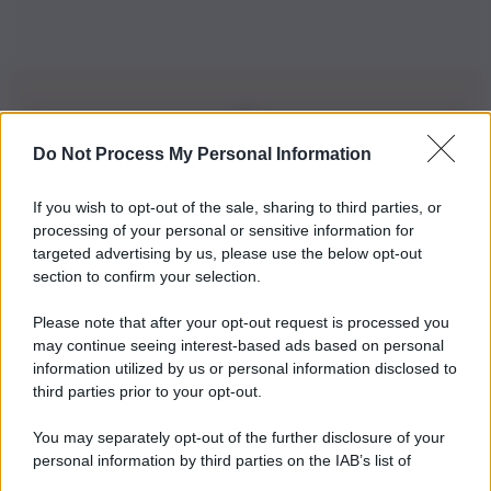
Do Not Process My Personal Information
Iscriviti alla nostra Newsletter
If you wish to opt-out of the sale, sharing to third parties, or
Iscriviti alla nostra newsletter per non perdere le ultime
processing of your personal or sensitive information for
novità
targeted advertising by us, please use the below opt-out
section to confirm your selection.
Iscriviti Ora
Please note that after your opt-out request is processed you
may continue seeing interest-based ads based on personal
information utilized by us or personal information disclosed to
third parties prior to your opt-out.
You may separately opt-out of the further disclosure of your
personal information by third parties on the IAB’s list of
© 2026 | Ediservice s.r.l. 95126 Catania – Via Principe
downstream participants.