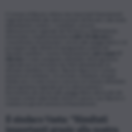
Il Comune di Riposto ottiene due importanti finanziamenti
regionali destinati alla valorizzazione del litorale e alla tutela
dell’ambiente costiero. I contributi, concessi
dall’assessorato regionale del Territorio e dell’Ambiente,
ammontano complessivamente
a oltre 76 mila euro
e
consentiranno di potenziare i servizi sulle spiagge libere e di
proseguire nelle attività di salvaguardia e pulizia del
demanio marittimo. Il primo finanziamento,
pari a quasi 17
mila euro
, è stato assegnato nell’ambito del programma
regionale per la rimozione dei rifiuti abbandonati sul
demanio marittimo e idrico. Riposto figura tra i Comuni
ammessi al contributo. Un secondo contributo, di quasi
60mila euro, è stato invece concesso al Comune nell’ambito
del programma regionale per la valorizzazione e
l’incremento dei servizi nelle spiagge libere attrezzate dei
Comuni costieri della Sicilia. Anche in questo caso Riposto è
risultata tra gli enti ammessi al finanziamento.
Il sindaco Vasta: “Risultati
importanti grazie alla nostra