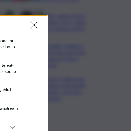
Caldo, sabato città in
“bollino rosso” calano
a 21. Tregua al Nord
sonal or
Venezia83, omaggio a
ection to
Hugo Pratt: proiezione
speciale di “Hugo a
Venezia”
nterest-
closed to
VIDEO | Infiltrazioni
mafiose negli appalti
 third
pubblici, 6 arresti a
Messina
Downstream