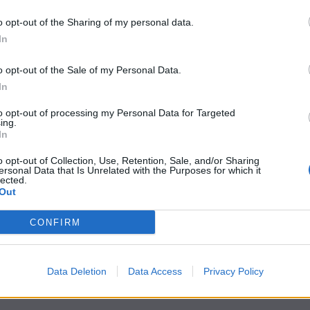
o opt-out of the Sharing of my personal data.
In
ità con i rispettivi luoghi di residenza, l’assegnazione dei
are al
concorso pubblico di accesso al corso di formazione
023), che si svolgerà in tutta Italia il prossimo 28 aprile.
o opt-out of the Sale of my Personal Data.
In
rse sedi a Palermo e Catania
to opt-out of processing my Personal Data for Targeted
ing.
el dipartimento regionale per le Attività sanitarie e
In
è stata disposta una nuova distribuzione dei candidati alle
i di
Palermo
(
Università, viale delle Scienze, edificio 19;
o opt-out of Collection, Use, Retention, Sale, and/or Sharing
ersonal Data that Is Unrelated with the Purposes for which it
editerraneo, padiglione 20 A, via Sadat 1
), e in quella di
lected.
ione F1
), in base alla provenienza geografica e
Out
CONFIRM
denti fuori dal territorio regionale saranno assegnati alla
 del dipartimento Asoe (
a questo link
) la suddivisione dei
svolgimento della prova concorsuale.
Data Deletion
Data Access
Privacy Policy