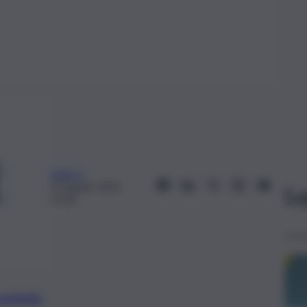
web-iz
21 Aprile 2021,
Le
17:05
preferite