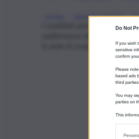
, 
, 
CATANIA
MEDICINA GENERALE
P
I candidati potranno scaricare
Do Not Pr
suddivisione dei partecipanti
If you wish 
la sede di svolgimento della p
sensitive in
confirm your
Please note
based ads b
third parties
You may sepa
parties on t
This informa
Participants
Persona