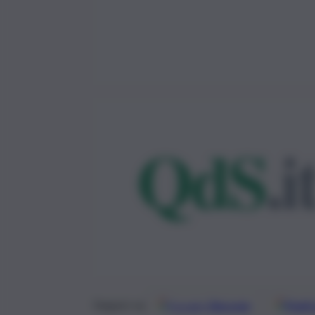
Google
Discover
Fonti 
Seguici su