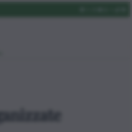
eo
ganizzate