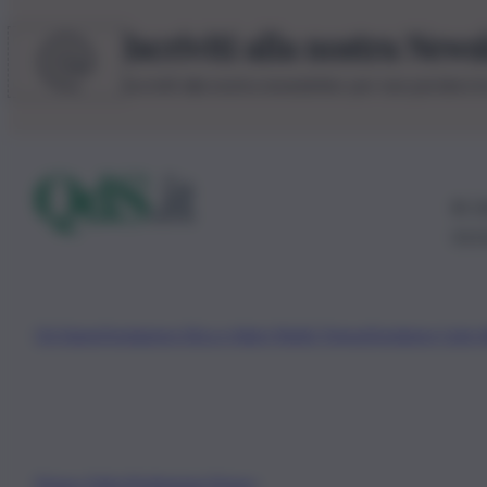
Iscriviti alla nostra News
Iscriviti alla nostra newsletter per non perdere 
© 20
0115
Chi Siamo
Fondazione Etica e Valori Marilù Tregua
Fondatore Carlo 
Privacy Policy
Preferenze Privacy