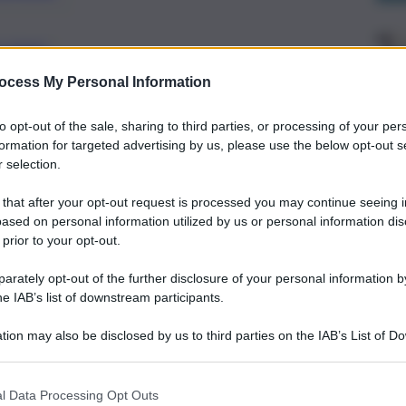
ALERMO
 sul sito del dipartimento Asoe la
ocess My Personal Information
 per commissione d’esame, per scoprire
to opt-out of the sale, sharing to third parties, or processing of your per
rova.
formation for targeted advertising by us, please use the below opt-out s
 selection.
 that after your opt-out request is processed you may continue seeing i
ased on personal information utilized by us or personal information dis
 prior to your opt-out.
rately opt-out of the further disclosure of your personal information by
he IAB’s list of downstream participants.
tion may also be disclosed by us to third parties on the IAB’s List of 
 that may further disclose it to other third parties.
l Data Processing Opt Outs