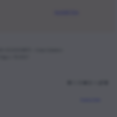
Iscriviti Ora
.IVA: 01153210875 – Cciaa Catania n.
 D.lgs n. 70/2017
Scarica l’app