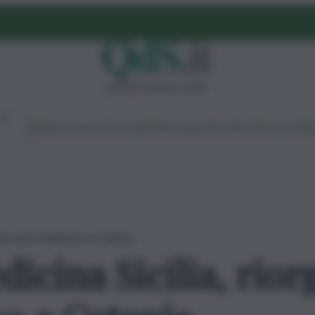
giovedì 6 agosto 2026
Ambiente
Lavoro
Economia
Politica
Cultura
Dai Mercati
Podcast
Vid
ate sedi a Palermo e Catania
cina Sicilia, rior