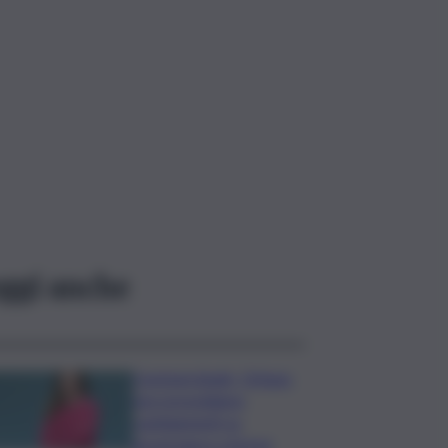
ggi anche
Commerzbank, Orlopp:
non prevediamo
cambiamenti su
governance a breve