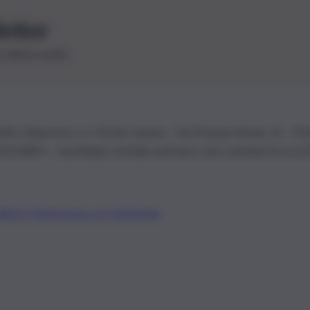
letter
le ultime novità
26 | Ediservice s.r.l. 95126 Catania – Via Principe Nicola, 22 – P
3210875 – Quotidiano di Sicilia usufruisce dei contributi di cui al
Alberto Tregua
Lavora con noi
Gerenza