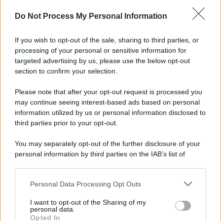
Do Not Process My Personal Information
Iscriviti alla nostra Newsletter
If you wish to opt-out of the sale, sharing to third parties, or
Iscriviti alla nostra newsletter per non perdere le ultime
processing of your personal or sensitive information for
novità
targeted advertising by us, please use the below opt-out
section to confirm your selection.
Iscriviti Ora
Please note that after your opt-out request is processed you
may continue seeing interest-based ads based on personal
information utilized by us or personal information disclosed to
third parties prior to your opt-out.
You may separately opt-out of the further disclosure of your
personal information by third parties on the IAB’s list of
© 2026 | Ediservice s.r.l. 95126 Catania – Via Principe
downstream participants.
Nicola, 22 – P.IVA: 01153210875 – Cciaa Catania n.
Personal Data Processing Opt Outs
This information may also be disclosed by us to third parties
01153210875 – Quotidiano di Sicilia usufruisce dei
on the IAB’s List of Downstream Participants that may further
contributi di cui al D.lgs n. 70/2017
I want to opt-out of the Sharing of my
disclose it to other third parties.
personal data.
Opted In