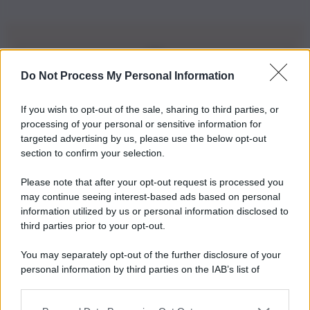
Do Not Process My Personal Information
Iscriviti alla nostra Newsletter
If you wish to opt-out of the sale, sharing to third parties, or
Iscriviti alla nostra newsletter per non perdere le ultime
processing of your personal or sensitive information for
novità
targeted advertising by us, please use the below opt-out
section to confirm your selection.
Iscriviti Ora
Please note that after your opt-out request is processed you
may continue seeing interest-based ads based on personal
information utilized by us or personal information disclosed to
third parties prior to your opt-out.
You may separately opt-out of the further disclosure of your
personal information by third parties on the IAB’s list of
© 2026 | Ediservice s.r.l. 95126 Catania – Via Principe
downstream participants.
Nicola, 22 – P.IVA: 01153210875 – Cciaa Catania n.