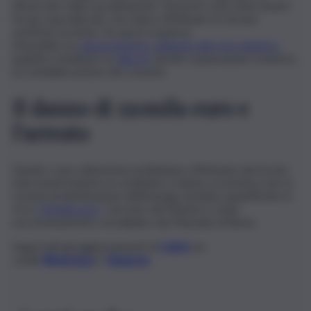
disservizio nella sua abitazione. Sul posto sono intervenuti i
tecnici specializzati, che hanno effettuato le dovute
verifiche tecniche. Da qui la scoperta:
l’immobile era
abusivamente collegato alla rete elettrica
pubblica
mediante un
allaccio
diretto, bypassando il sistema
di contabilizzazione dei consumi.
Il danno di 150mila euro e
l’arresto
Stando a una valutazione preliminare effettuata dai tecnici
intervenuti insieme ai carabinieri, il danno economico per la
società di distribuzione dell’energia sarebbe quantificato in
circa
150mila euro
. L’arresto del 49enne è stato
successivamente convalidato dal Tribunale di Roma.
Segui tutti gli aggiornamenti di
QdS.it
sui
canali
WhatsApp
e
Telegram