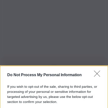
Do Not Process My Personal Information
Iscriviti alla nostra Newsletter
If you wish to opt-out of the sale, sharing to third parties, or
Iscriviti alla nostra newsletter per non perdere le ultime
processing of your personal or sensitive information for
novità
targeted advertising by us, please use the below opt-out
section to confirm your selection.
Iscriviti Ora