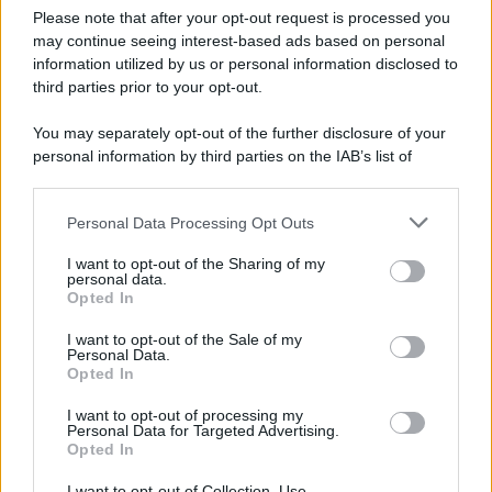
Please note that after your opt-out request is processed you
may continue seeing interest-based ads based on personal
information utilized by us or personal information disclosed to
third parties prior to your opt-out.
You may separately opt-out of the further disclosure of your
personal information by third parties on the IAB’s list of
© 2026 | Ediservice s.r.l. 95126 Catania – Via Principe
downstream participants.
Nicola, 22 – P.IVA: 01153210875 – Cciaa Catania n.
Personal Data Processing Opt Outs
This information may also be disclosed by us to third parties
01153210875 – Quotidiano di Sicilia usufruisce dei
on the IAB’s List of Downstream Participants that may further
contributi di cui al D.lgs n. 70/2017
I want to opt-out of the Sharing of my
disclose it to other third parties.
personal data.
Opted In
I want to opt-out of the Sale of my
Personal Data.
Chi Siamo
Opted In
Fondazione Etica e Valori Marilù Tregua
Fondatore Carlo Alberto Tregua
Lavora con noi
I want to opt-out of processing my
Personal Data for Targeted Advertising.
Gerenza
Opted In
I want to opt-out of Collection, Use,