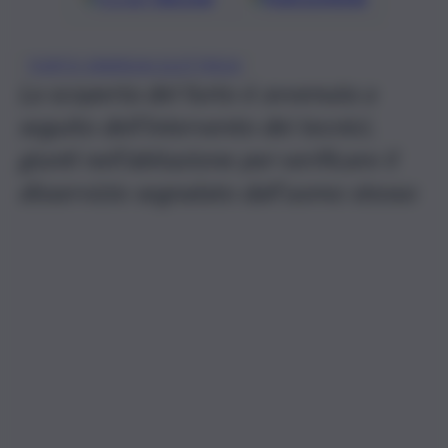
FURTO ENERGIA ELETTRICA
La scoperta del furto è avvenuta a
seguito dell’intervento dei tecnici,
giunti nell’abitazione per verificare il
disservizio segnalato dall’uomo stesso