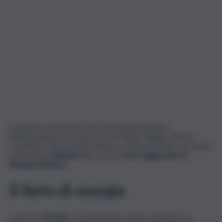
Scoperto un presunto furto di energia elettrica
nell’abitazione di un uomo in zona largo Olgiata, Roma. I
carabinieri della stazione Roma
La Storta lo hanno arrestato,
gravemente
indiziato
del reato di
furto aggravato di
energia elettrica
.
Il furto di energia
L’uomo di
49 anni
, con precedenti, aveva segnalato un