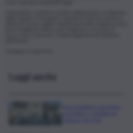
fosse superata la suddetta soglia.
L’operazione condotta in stretta collaborazione tra Agenzia
delle Dogane e Monopoli e Guardia di Finanza si inserisce
all’interno di una capillare attività di presidio eseguita presso
porti e luoghi di confine, punti d’ingresso e di uscita di
mezzi, merci e persone, a tutela degli interessi finanziari
dell’Unione.
Immagine di repertorio
Leggi anche
Paura a Raddusa, rissa finisce
a martellate e coltellate nel
Catanese: due feriti