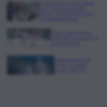
A Palermo il primo volo nazionale
con un cane di grossa taglia:
Geppino, uno Sharpei di 13 anni, il
protagonista indiscusso
Meteo, il caldo soffoca la
Sicilia: bollino rosso anche per
lunedì 10 sull’Isola
Il digital twin entra nei
boschi: così cambia il
mercato della CO2