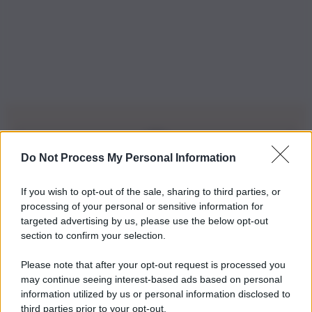
Do Not Process My Personal Information
Iscriviti alla nostra Newsletter
If you wish to opt-out of the sale, sharing to third parties, or
Iscriviti alla nostra newsletter per non perdere le ultime
processing of your personal or sensitive information for
novità
targeted advertising by us, please use the below opt-out
section to confirm your selection.
Iscriviti Ora
Please note that after your opt-out request is processed you
may continue seeing interest-based ads based on personal
information utilized by us or personal information disclosed to
third parties prior to your opt-out.