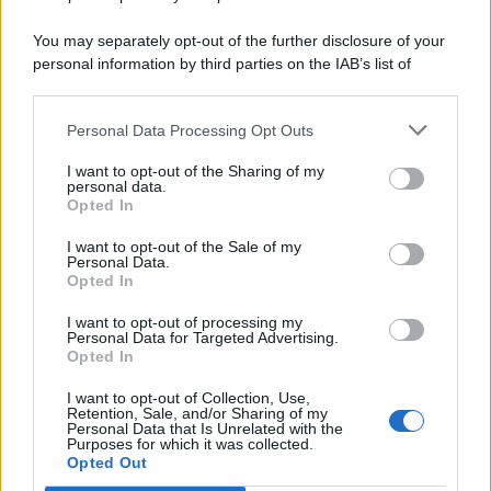
You may separately opt-out of the further disclosure of your
personal information by third parties on the IAB’s list of
© 2026 | Ediservice s.r.l. 95126 Catania – Via Principe
downstream participants.
Nicola, 22 – P.IVA: 01153210875 – Cciaa Catania n.
Personal Data Processing Opt Outs
This information may also be disclosed by us to third parties
01153210875 – Quotidiano di Sicilia usufruisce dei
on the IAB’s List of Downstream Participants that may further
contributi di cui al D.lgs n. 70/2017
I want to opt-out of the Sharing of my
disclose it to other third parties.
personal data.
Opted In
I want to opt-out of the Sale of my
Personal Data.
Chi Siamo
Opted In
Fondazione Etica e Valori Marilù Tregua
Fondatore Carlo Alberto Tregua
Lavora con noi
I want to opt-out of processing my
Personal Data for Targeted Advertising.
Gerenza
Opted In
I want to opt-out of Collection, Use,
Retention, Sale, and/or Sharing of my
Personal Data that Is Unrelated with the
Purposes for which it was collected.
Opted Out
Scarica l’app