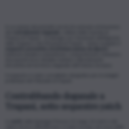
In occasione dei periodici servizi di contrasto al fenomeno
del
contrabbando doganale
, i militari della Guardia di
Finanza di Trapani – in sinergia con i funzionari dell’Agenzia
delle Dogane e dei Monopoli di Trapani – hanno eseguito il
sequestro preventivo di un’imbarcazione da diporto
battente bandiera statunitense, compartimento Delaware,
di proprietà di un cittadino tunisino e illecitamente
introdotta nel territorio doganale dell’Unione Europea.
Il sequestro è stato convalidato dal giudice per le indagini
preliminari del Tribunale di Trapani.
Contrabbando doganale a
Trapani, sotto sequestro yatch
Lo
yacht
, della tipologia Princess 52, lungo 16 metri e del
valore di circa 180.000 euro, è stato trovato, nel corso delle