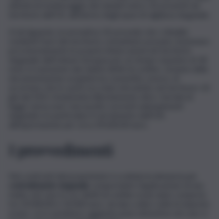
attività di monitoraggio dei natanti extra-UE presenti nel
territorio dell’UE, all’interno degli spazi di vigilanza doganale.
A tal riguardo, la normativa UE prevede che i cittadini
residenti fuori del territorio comunitario possano stazionare
provvisoriamente le proprie imbarcazioni nel territorio
doganale dell’Unione Europea per un tempo massimo di 18
mesi, in esenzione dai relativi diritti di confine. L’esame della
documentazione acquisita ha consentito, invece, di
accertare che lo yacht era stato introdotto nel territorio UE
già dal 2021 rimanendovi illecitamente oltre i termini di
legge senza aver mai assolto i previsti adempimenti
doganali e in particolare il versamento dell’IVA
all’importazione per circa 39.600.00 euro.
I provvedimenti
Nei confronti del proprietario è scattata la denuncia per
contrabbando doganale
comportante l’applicazione di una
multa, nel caso in cui i diritti di confine evasi siano compresi
tra 10.000,00 e 50.000 euro, da due a dieci volte le imposte
evase, cui si sarebbero aggiunte pene detentive nel caso si