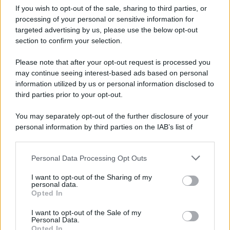
Iscriviti alla nostra Newsletter
If you wish to opt-out of the sale, sharing to third parties, or
Iscriviti alla nostra newsletter per non perdere le ultime
processing of your personal or sensitive information for
novità
targeted advertising by us, please use the below opt-out
section to confirm your selection.
Iscriviti Ora
Please note that after your opt-out request is processed you
may continue seeing interest-based ads based on personal
information utilized by us or personal information disclosed to
third parties prior to your opt-out.
You may separately opt-out of the further disclosure of your
personal information by third parties on the IAB’s list of
© 2026 | Ediservice s.r.l. 95126 Catania – Via Principe
downstream participants.
Nicola, 22 – P.IVA: 01153210875 – Cciaa Catania n.
Personal Data Processing Opt Outs
This information may also be disclosed by us to third parties
01153210875 – Quotidiano di Sicilia usufruisce dei
on the IAB’s List of Downstream Participants that may further
contributi di cui al D.lgs n. 70/2017
I want to opt-out of the Sharing of my
disclose it to other third parties.
personal data.
Opted In
I want to opt-out of the Sale of my
Personal Data.
Chi Siamo
Opted In