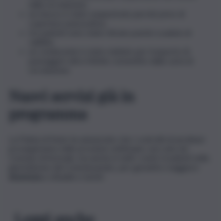
dalla circolazione;
un mezzo è stato sequestrato perché privo di
copertura assicurativa;
tre patenti sono state ritirate poiché scadute di
validità;
un conducente è stato multato per trasporto di
passeggeri oltre il limite consentito dalla carta di
circolazione.
Nuovi servizi già in
programma
La Polizia di Stato ha annunciato che i controlli straordinari
proseguiranno nelle prossime settimane, non solo nel
Comune di Acireale, ma anche in tutti i centri ricadenti nella
giurisdizione del Commissariato, per garantire maggiore
sicurezza
a cittadini e turisti.
Leggi anche