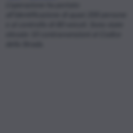
L’operazione ha portato
all’identificazione di quasi 200 persone
e al controllo di 80 veicoli. Sono state
elevate 10 contravvenzioni al Codice
della Strada.