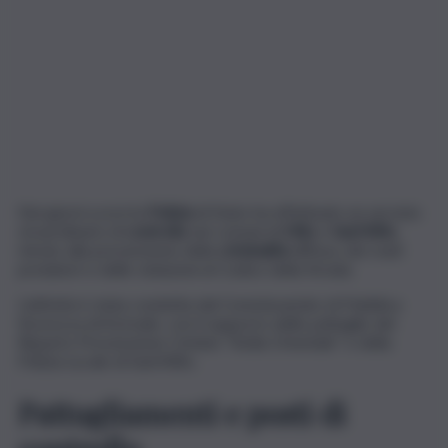
Nei giorni scorsi la
Polizia
di Stato ha effettuato un servizio
straordinario di
controllo
nei comuni di
Milo
e
Sant’Alfio
,
mirato alla prevenzione della
criminalità
diffusa, dei reati
predatori e delle violazioni al Codice della Strada.
L’attività è stata condotta dal Commissariato di Pubblica
Sicurezza di Acireale, con il supporto delle pattuglie del
Reparto Prevenzione Crimine “Sicilia Orientale” e della
Polizia Locale di Sant’Alfio.
Pattugliamenti e posti di