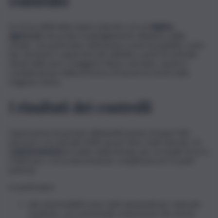
controllo
Le forze dell’ordine hanno operato con un
duplice
approccio
: da un lato il pattugliamento dinamico delle
strade, con particolare attenzione a esercizi pubblici come
bar, farmacie e supermercati; dall’altro, posti di controllo
mirati nelle aree a maggiore flusso veicolare, anche in
considerazione della presenza di numerosi turisti nella
stagione estiva.
I risultati dei controlli
L’operazione ha portato all’identificazione di quasi 200
persone e al controllo di 80 veicoli. Sono state elevate 10
contravvenzioni
al Codice della Strada, per un totale di circa
3.000 euro, con la decurtazione complessiva di 11 punti
patente.
In particolare:
due automobilisti sono stati sanzionati per mancata
revisione, con contestuale sospensione dei veicoli