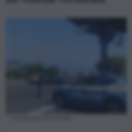
controlli polizia milo sant’alfio