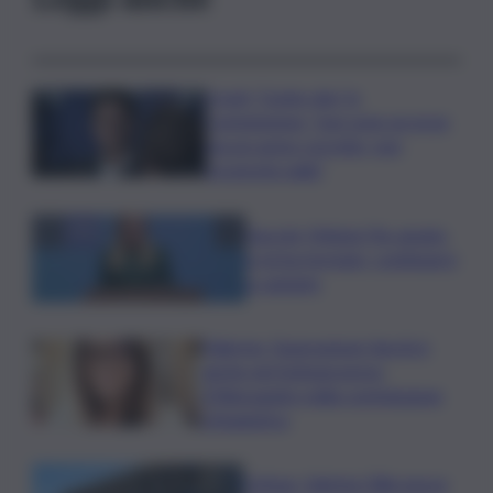
Covid, ‘Conte-day’ in
commissione: “non sono un eroe
ma un uomo corretto, non
troverete nulla”
Guccini, Meloni: l’ho amato
e mi ha formato, continuerò
a cantarlo
Palermo, l’operazione Varchi è
anche nel Sottogoverno:
D’Alessandro nella commissione
Urbanistica
Cefpas, Sabrina Cillia nuova