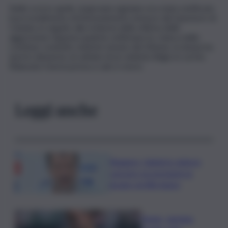
Nello scorso aprile, al giovane egiziano era stato notificato
il provvedimento di Ammonimento emesso dal Questore di
Catania, in seguito alla richiesta della vittima delle
aggressioni. Appena qualche settimana fa, stanca delle
continue condotte violente tenute dal 20enne, la donna ha
sporto denuncia, al culmine di un violento litigio in cui l’ex
fidanzato l’aveva presa a calci e morsi.
Leggi anche
Roggero, Salvini lo visita in
carcere: no pressioni su
grazia, profilo basso
Tennis, Jasmine