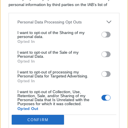
personal information by third parties on the IAB’s list of
© 2026 | Ediservice s.r.l. 95126 Catania – Via Principe
downstream participants.
Nicola, 22 – P.IVA: 01153210875 – Cciaa Catania n.
Personal Data Processing Opt Outs
This information may also be disclosed by us to third parties
01153210875 – Quotidiano di Sicilia usufruisce dei
on the IAB’s List of Downstream Participants that may further
contributi di cui al D.lgs n. 70/2017
I want to opt-out of the Sharing of my
disclose it to other third parties.
personal data.
Opted In
I want to opt-out of the Sale of my
Personal Data.
Chi Siamo
Opted In
Fondazione Etica e Valori Marilù Tregua
Fondatore Carlo Alberto Tregua
Lavora con noi
I want to opt-out of processing my
Personal Data for Targeted Advertising.
Gerenza
Opted In
I want to opt-out of Collection, Use,
Retention, Sale, and/or Sharing of my
Personal Data that Is Unrelated with the
Purposes for which it was collected.
Opted Out
Scarica l’app
CONFIRM