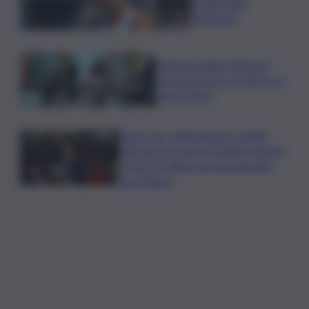
Paolini salta
Cincinnati
Arabia Saudita-Pakistan-
Turchia serrano i ranghi con
patto difesa
Super Zes, integrazione credito
d’imposta: governo Schifani stanzia
i primi 10 milioni: ok al protocollo
con Meloni