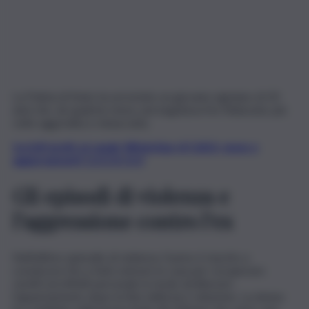
La Polizia di Stato ha arrestato un giovane egiziano di 20
anni che, da qualche mese, perseguitava l’ex fidanzata, più
volte aggredita e minacciata.
Iscriviti gratis al canale WhatsApp di QdS.it, news e
aggiornamenti CLICCA QUI
Gli episodi di violenza e
l’aggressione contro l’ex
Nell’ultimo episodio di violenza, l’uomo è riuscito a
convincere l’ex a farlo entrare in casa per recuperare
vestiti ed effetti personali, in modo da liberare
l’appartamento dopo la fine della loro relazione. La donna