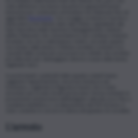
ha confidato nella buona fede del 20enne che, però, una
volta all’interno, ha messo da parte le apparenti buone
intenzioni per cominciare ad insultare l’ex fidanzata fino ad
aggredirla
fisicamente
. Con coraggio, la donna è riuscita a
divincolarsi e ha chiesto aiuto alla Polizia, segnalando alla
Sala Operativa della Questura l’atteggiamento violento
dell’ex fidanzato che, nonostante le sue continue richieste
di andare via, non si allontanava. Inoltre, secondo quanto
raccontato dalla donna, il 20enne avrebbe rovistato tra i
cassetti della cucina per procurarsi un coltello che avrebbe
poi utilizzato per danneggiare diverse scarpe della donna,
tagliando i lacci.
In pochi istanti, i poliziotti della squadra volanti hanno
raggiunto l’appartamento, nei pressi di piazza san
Domenico, cogliendo in flagranza l’uomo che è stato
arrestato per il reato di atti persecutori, ferma restando la
presunzione di innocenza dell’indagato valevole ora e fino a
condanna definitiva, e, su disposizione del PM di turno, è
stato condotto in carcere in attesa del giudizio di convalida.
L’arresto