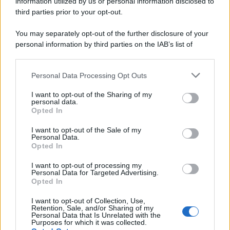
information utilized by us or personal information disclosed to
third parties prior to your opt-out.
You may separately opt-out of the further disclosure of your
personal information by third parties on the IAB’s list of
© 2026 | Ediservice s.r.l. 95126 Catania – Via Principe
downstream participants.
Nicola, 22 – P.IVA: 01153210875 – Cciaa Catania n.
Personal Data Processing Opt Outs
This information may also be disclosed by us to third parties
01153210875 – Quotidiano di Sicilia usufruisce dei
on the IAB’s List of Downstream Participants that may further
contributi di cui al D.lgs n. 70/2017
I want to opt-out of the Sharing of my
disclose it to other third parties.
personal data.
Opted In
I want to opt-out of the Sale of my
Personal Data.
Chi Siamo
Opted In
Fondazione Etica e Valori Marilù Tregua
Fondatore Carlo Alberto Tregua
Lavora con noi
I want to opt-out of processing my
Personal Data for Targeted Advertising.
Gerenza
Opted In
I want to opt-out of Collection, Use,
Retention, Sale, and/or Sharing of my
Personal Data that Is Unrelated with the
Purposes for which it was collected.