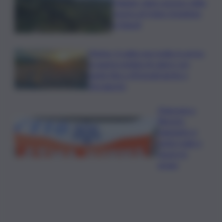
Follador wine sponsor della
mostra di Heinz Schattner
a Napoli
Meteo, il caldo non molla: in arrivo
la quarta ondata di calore con
punte fino a 40 gradi anche a
Ferragosto
Disgrazia a
Riposto:
bagnante si
sente male e
muore in
acqua