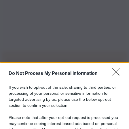
Do Not Process My Personal Information
Iscriviti alla nostra Newsletter
If you wish to opt-out of the sale, sharing to third parties, or
Iscriviti alla nostra newsletter per non perdere le ultime
processing of your personal or sensitive information for
novità
targeted advertising by us, please use the below opt-out
section to confirm your selection.
Iscriviti Ora
Please note that after your opt-out request is processed you
may continue seeing interest-based ads based on personal