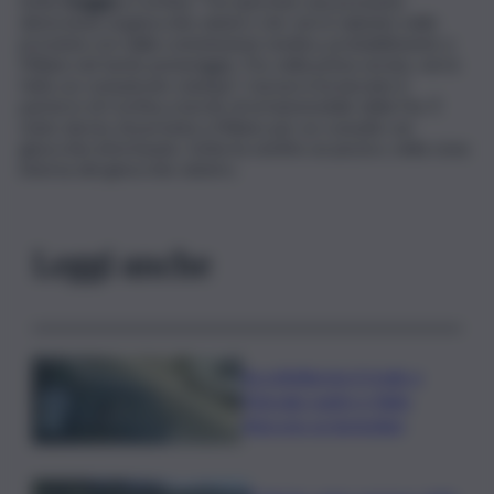
Sofia
Goggia
a Cortina: “Ha riportato una presunta
distorsione al ginocchio sinistro che verrà valutato nelle
prossime ore dalla commissione medica, probabilmente a
Milano nel tardo pomeriggio. Poi, nella prima serata, verrà
fatto un comunicato stampa”. L’azzurra ha lasciato il
parterre di Cortina a bordo di un’automobile della Fisi. È
stato deciso di portarla a Milano per un consulto sul
ginocchio infortunato. Sofia ha sentito un pizzico, nella zona
interna del ginocchio sinistro.
Leggi anche
Accoltellarono il rivale a
Marsala: padre e figlio
finiscono ai domiciliari