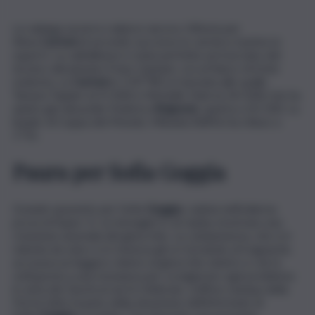
La valanga azzurra colpisce ancora. Vittoria per
Elena
Curtoni
al secondo successo in carriera, il primo in
superG. La valtellinese è stata perfetta sul tracciato del
tecnico altoatesino Franz Gamper, ora al fianco di Ester
Ledecka. La
Curtoni
in 1’20″98 si è lasciata alle spalle
Tamara Tippler (a 9/100) e Michelle Gisin (a 24/100) che ha
spinto giù dal podio Federica
Brignone
, quarta a 32/100. La
leader di Coppa del Mondo, Mikaela Shiffrin ha chiuso a
1″01.
Paura per Sofia Goggia
Grande spavento per Sofia
Goggia
, caduta nell’odierna
prova di Super-G. Le immagini tv al replay mostrano una
rotazione anomala del ginocchio. La campionessa, che si è
rialzata da sola e si è rimessa gli sci tornando al traguardo,
accusava un leggero dolore al ginocchio sinistro e verrà
sottoposta a una risonanza per scongiurare ogni problema
in vista dei Giochi al via il 6 febbraio. L’ufficio stampa della
Fisi ha fatto il punto della situazione dell’infortunio di