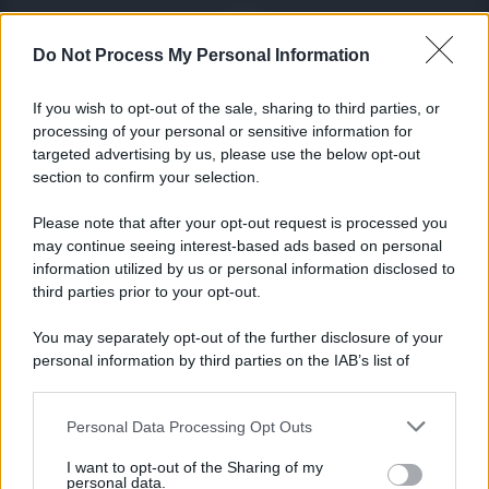
Do Not Process My Personal Information
Iscriviti alla nostra Newsletter
If you wish to opt-out of the sale, sharing to third parties, or
Iscriviti alla nostra newsletter per non perdere le ultime
processing of your personal or sensitive information for
novità
targeted advertising by us, please use the below opt-out
section to confirm your selection.
Iscriviti Ora
Please note that after your opt-out request is processed you
may continue seeing interest-based ads based on personal
information utilized by us or personal information disclosed to
third parties prior to your opt-out.
You may separately opt-out of the further disclosure of your
personal information by third parties on the IAB’s list of
© 2026 | Ediservice s.r.l. 95126 Catania – Via Principe
downstream participants.
Nicola, 22 – P.IVA: 01153210875 – Cciaa Catania n.
Personal Data Processing Opt Outs
This information may also be disclosed by us to third parties
01153210875 – Quotidiano di Sicilia usufruisce dei
on the IAB’s List of Downstream Participants that may further
contributi di cui al D.lgs n. 70/2017
I want to opt-out of the Sharing of my
disclose it to other third parties.
personal data.