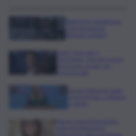
Bitdefender: popolarità de
L’Odissea usata per
diffondere malware
Covid, ‘Conte-day’ in
commissione: “non sono un eroe
ma un uomo corretto, non
troverete nulla”
Guccini, Meloni: l’ho amato
e mi ha formato, continuerò
a cantarlo
Palermo, l’operazione Varchi è
anche nel Sottogoverno:
D’Alessandro nella commissione