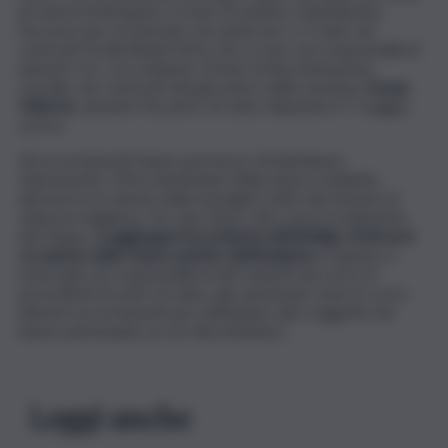
provincia di Bergamo, in fase di notifica. Impediranno
l’accesso per un periodo che andrà da 1 a 5 anni, nei
confronti di altrettanti tifosi che si sono resi responsabili di
ripetuti cori, con evidente sfondo di discriminazione
razziale, nei confronti del giocatore della Juventus
Dusan
Vlahovic,
durante l’incontro di calcio disputato il 7 maggio
scorso.
Gli accertamenti hanno permesso di individuare
chiaramente i tifosi destinatari della misura suddetta,
attraverso la visione delle immagini tratte dal sistema di
videosorveglianza. Per due tifosi, oltre al provvedimento
del Daspo,
si aggiungerà la richiesta dell’obbligo di firma in
occasione delle future partite dell’Atalanta,
in quanto si
erano già resi responsabili di atti violenti nel corso di
precedenti incontri di calcio, già sanzionati. Sono in corso
ulteriori accertamenti per individuare altri soggetti che
hanno partecipato ai cori discriminatori.
Leggi anche