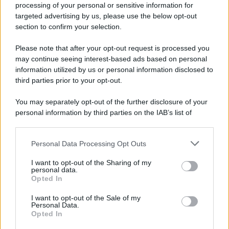
Iscriviti alla nostra newsletter per non perdere le ultime
processing of your personal or sensitive information for
novità
targeted advertising by us, please use the below opt-out
section to confirm your selection.
Iscriviti Ora
Please note that after your opt-out request is processed you
may continue seeing interest-based ads based on personal
information utilized by us or personal information disclosed to
third parties prior to your opt-out.
You may separately opt-out of the further disclosure of your
personal information by third parties on the IAB’s list of
© 2026 | Ediservice s.r.l. 95126 Catania – Via Principe
downstream participants.
Nicola, 22 – P.IVA: 01153210875 – Cciaa Catania n.
Personal Data Processing Opt Outs
This information may also be disclosed by us to third parties
01153210875 – Quotidiano di Sicilia usufruisce dei
on the IAB’s List of Downstream Participants that may further
contributi di cui al D.lgs n. 70/2017
I want to opt-out of the Sharing of my
disclose it to other third parties.
personal data.
Opted In
I want to opt-out of the Sale of my
Personal Data.
Chi Siamo
Opted In
Fondazione Etica e Valori Marilù Tregua
Fondatore Carlo Alberto Tregua