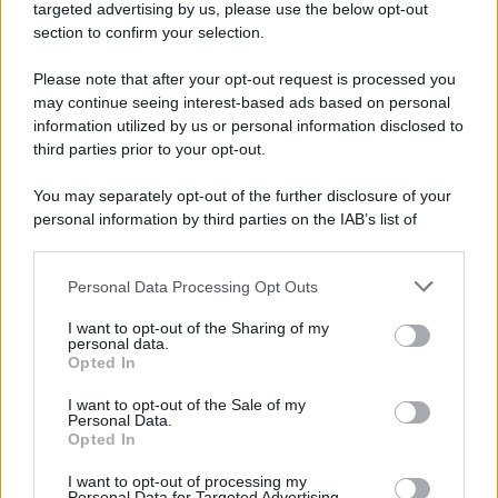
novità
targeted advertising by us, please use the below opt-out
section to confirm your selection.
Iscriviti Ora
Please note that after your opt-out request is processed you
may continue seeing interest-based ads based on personal
information utilized by us or personal information disclosed to
third parties prior to your opt-out.
You may separately opt-out of the further disclosure of your
personal information by third parties on the IAB’s list of
© 2026 | Ediservice s.r.l. 95126 Catania – Via Principe
downstream participants.
Nicola, 22 – P.IVA: 01153210875 – Cciaa Catania n.
Personal Data Processing Opt Outs
This information may also be disclosed by us to third parties
01153210875 – Quotidiano di Sicilia usufruisce dei
on the IAB’s List of Downstream Participants that may further
contributi di cui al D.lgs n. 70/2017
I want to opt-out of the Sharing of my
disclose it to other third parties.
personal data.
Opted In
I want to opt-out of the Sale of my
Personal Data.
Chi Siamo
Opted In
Fondazione Etica e Valori Marilù Tregua
Fondatore Carlo Alberto Tregua
Lavora con noi
I want to opt-out of processing my
Personal Data for Targeted Advertising.