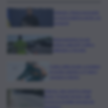
Zelensky: Stiamo lavorando
su nostra balistica anche con
Leonardo
Tamponamento tra più
vetture sulla A29, traffico
rallentato a Torretta
Codice della strada, si studiano
le novità: patente a 17 anni e
sorpasso a destra
Palermo, due morti in cinque
giorni: “Il tavolo tecnico sulla
sicurezza stradale non può più
aspettare”