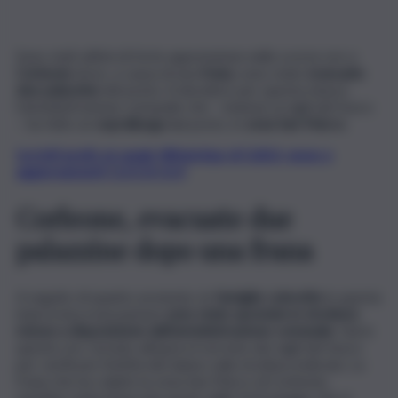
Sono stati attimi di forte apprensione nelle scorse ore a
Corleone
dove, a causa di una
frana
, sono state
evacuate
due palazzine
del posto. A decidere per questa misura
l’amministrazione comunale che – insieme ai vigili del fuoco
– ha fatto un
sopralluogo s
ul posto, in
zona San Marco.
Iscriviti gratis al canale WhatsApp di QdS.it, news e
aggiornamenti CLICCA QUI
Corleone, evacuate due
palazzine dopo una frana
A seguito di quanto avvenuto, le
famiglie coinvolte
in questa
improvvisa evacuazione
sono state spostate in strutture
messe a disposizione dall’amministrazione comunale.
Già in
queste ore, tornato all’opera il servizio dei vigili del fuoco
per verificare l’entità del danno sulla struttura indicata. La
frana che ha colpito la zona San Marco di Corleone,
sarebbe stata innescata anche dalle forti piogge che si