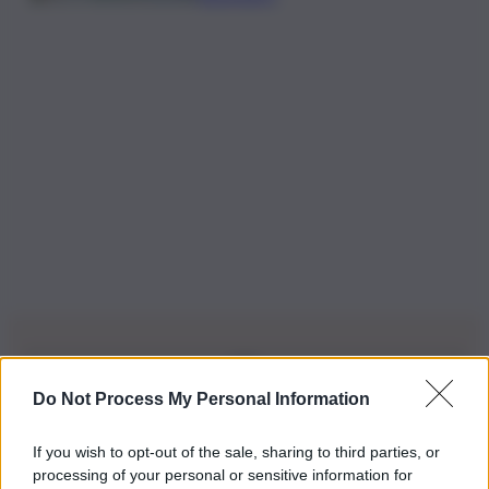
Do Not Process My Personal Information
Iscriviti alla nostra Newsletter
If you wish to opt-out of the sale, sharing to third parties, or
Iscriviti alla nostra newsletter per non perdere le ultime
processing of your personal or sensitive information for