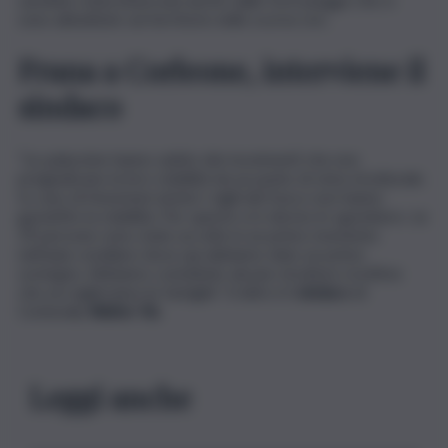
sono abbattute sul territorio nelle scorse ore.
Frana a Corleone, interviene il
sindaco
“Le palazzine hanno subito dei movimenti che non
pregiudicano la loro stabilità da un punto di vista strutturale.
In caso di fenomeni sismici i vigili del fuoco non hanno
garantito la stabilità. Per questo si è deciso lo sgombero. Le
29 persone sono state accolte in un primo momento
nell’aula consiliare dove qui abbiamo dato un primo
sostegno. Abbiamo contattato alcune strutture ricettive
che accoglieranno le famiglie”. A dirlo è il
sindaco
di
Corleon
e, Walter Rà.
Leggi anche