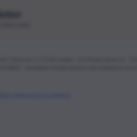
letter
le ultime novità
26 | Ediservice s.r.l. 95126 Catania – Via Principe Nicola, 22 – P
3210875 – Quotidiano di Sicilia usufruisce dei contributi di cui al
Alberto Tregua
Lavora con noi
Gerenza