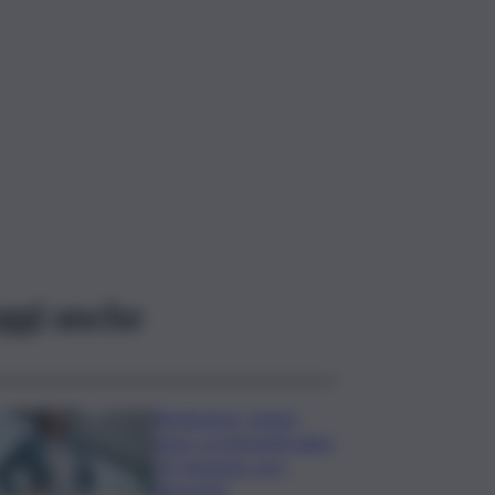
ggi anche
Risoluzione ‘campo
largo’ su Giorgetti agita
Pd, tensione con i
Riformisti