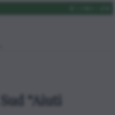
eo
Sud “Aiuti