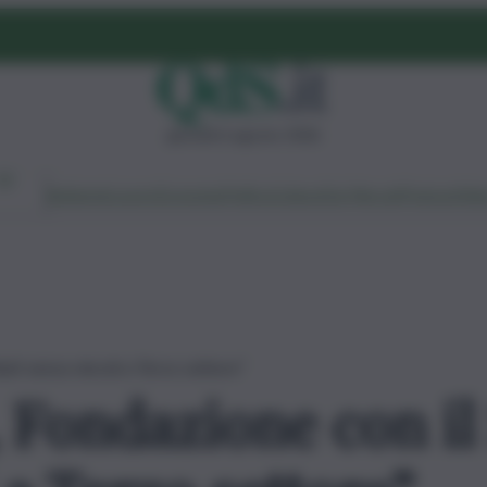
giovedì 6 agosto 2026
Ambiente
Lavoro
Economia
Politica
Cultura
Dai Mercati
Podcast
Vid
uti senza vincoli a Terzo settore”
 Fondazione con il 