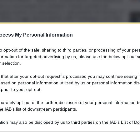
te la concessione di contributi a fondo perduto da
rganizzazioni con esperienza e radicamento nei territori. E’
attino di oggi, dal presidente della Fondazione con il Sud,
esione territoriale, Giuseppe Provenzano, affinche’ la dura
ta dal Coronavirus non diventi ancora piu’ drammatica e
ocess My Personal Information
ive Borgomeo, in un editoriale dal titolo ‘Dramma Sud,
ti, le dimensioni della crisi suggeriscono ben altri
to opt-out of the sale, sharing to third parties, or processing of your per
azione straordinaria, mediante la concessione di contributi
formation for targeted advertising by us, please use the below opt-out s
faticosa selezione di progetti, ma a tutte le
 selection.
n esperienza e radicamento nei territori”.
rgomeo – possono essere reperite dai Fondi strutturali: in
 that after your opt-out request is processed you may continue seeing i
ne 2014-2020 ancora non impegnati; se necessario
ogetti di difficile realizzazione; ed infine verificando la
ased on personal information utilized by us or personal information dis
dida intuizione del Ministro Provenzano che ha previsto la
 prior to your opt-out.
7”.
rately opt-out of the further disclosure of your personal information by
he IAB’s list of downstream participants.
tion may also be disclosed by us to third parties on the IAB’s List of 
 that may further disclose it to other third parties.