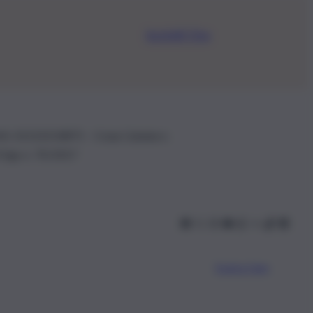
Iscriviti Ora
.IVA: 01153210875 – Cciaa Catania n.
 D.lgs n. 70/2017
Scarica l’app