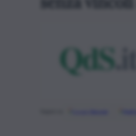
senza vincoli
Google
Discover
Fonti 
Seguici su