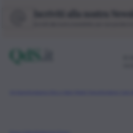
Iscriviti alla nostra News
Iscriviti alla nostra newsletter per non perdere 
© 20
0115
Chi Siamo
Fondazione Etica e Valori Marilù Tregua
Fondatore Carlo 
Privacy Policy
Preferenze Privacy