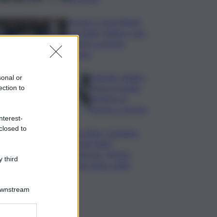
Vertice a casa Meloni
con Tajani, Salvini e Lupi:
bilancio e priorità
ripresa
Operaio siciliano
sonal or
muore travolto
ection to
da lastre di
marmo a Carrara
nterest-
closed to
Banco Bpm, Castagna:
Agricole Italia?
Valuteremo, ritengo
 third
fusione molto solida
Downstream