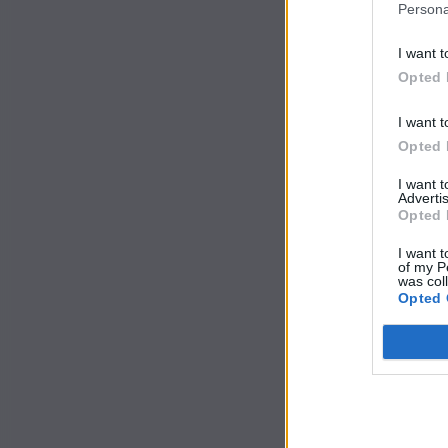
Persona
I want t
Opted 
I want t
Opted 
I want 
Advertis
Opted 
I want t
of my P
was col
Opted 