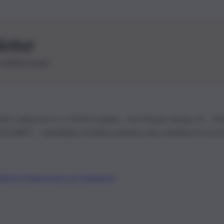
letter
le ultime novità
26 | Ediservice s.r.l. 95126 Catania – Via Principe Nicola, 22 – P
3210875 – Quotidiano di Sicilia usufruisce dei contributi di cui al
Alberto Tregua
Lavora con noi
Gerenza