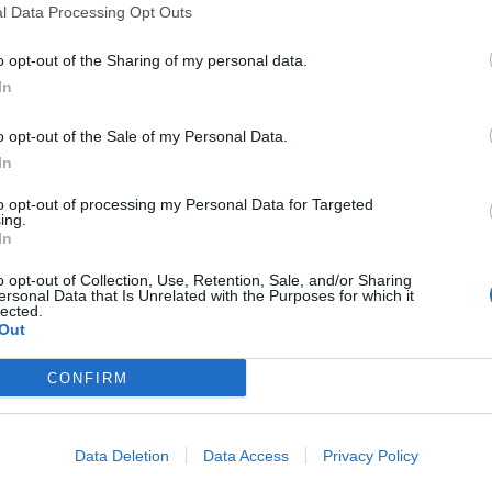
l Data Processing Opt Outs
o opt-out of the Sharing of my personal data.
In
o opt-out of the Sale of my Personal Data.
In
to opt-out of processing my Personal Data for Targeted
ing.
In
o opt-out of Collection, Use, Retention, Sale, and/or Sharing
se, al nono mese di gravidanza
ha partorito in auto
lungo la
ersonal Data that Is Unrelated with the Purposes for which it
etneo a Paternò mentre stava raggiungendo l’ospedale
lected.
ambina.
Out
 dei sanitari del 118
CONFIRM
ulanza del 118 di Paternò chiamata
tempestivamente
dal
Data Deletion
Data Access
Privacy Policy
to imminente. Decisiva è stata la professionalità dei
ià in corso che hanno aiutato la donna a partorire. Mamma e