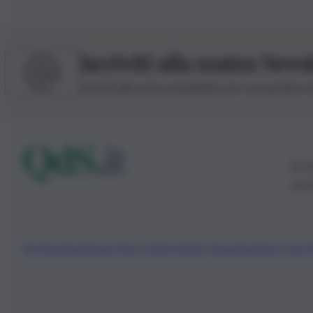
Iscriviti alla nostra News
Iscriviti alla nostra newsletter per non perdere 
© 20
0115
Chi Siamo
Fondazione Etica e Valori Marilù Tregua
Fondatore Carlo 