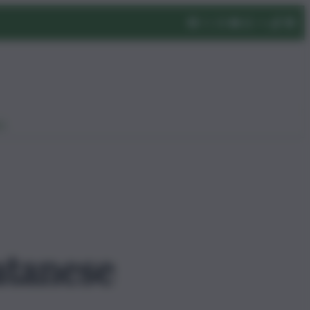
eo
atanese