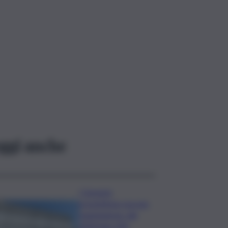
ggi anche
I Governi
promettono ma non
mantengono: dal
2020 ben 550