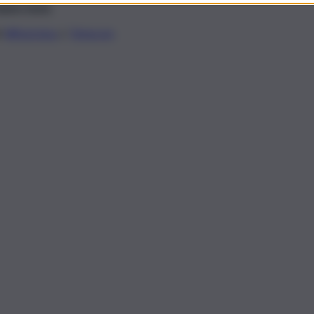
tanno bene.
li
WhatsApp
e
Telegram