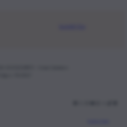
Iscriviti Ora
.IVA: 01153210875 – Cciaa Catania n.
 D.lgs n. 70/2017
Scarica l’app