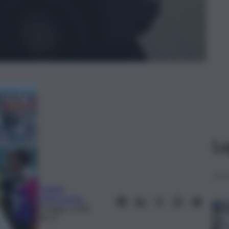
Le
Daniele
D’Alessandro
8 Giugno 2026,
09:11