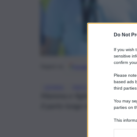
Do Not Pr
If you wish 
sensitive in
confirm your
Google
Discover
Fonti 
Seguici su
Please note
based ads b
, 
, 
CATANIA
PARTO
SS 121
third parties
Mamma e figlia sono state poi 
You may sepa
il parto lungo la strada statal
parties on t
This informa
Participants