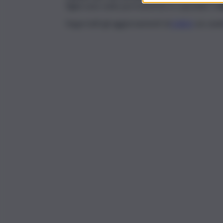
figlia sono state poi trasferite in ospedale e
s
Segui tutti gli aggiornamenti di
QdS.it
sui cana