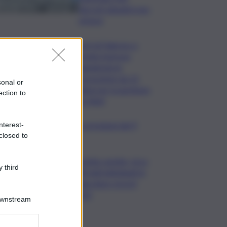
decreti attuativi non
emessi
Porti di Palermo e
Termini Imerese,
aggiudicata la
concessione da 15
sonal or
milioni per la gestione
ection to
dei rifiuti
copo della domenica, le previsioni del 9
nterest-
closed to
to segno per segno
Caretta caretta, circa
 third
280 nidi individuati in
Italia dopo record
2025
Downstream