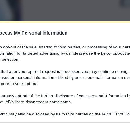
ocess My Personal Information
to opt-out of the sale, sharing to third parties, or processing of your per
formation for targeted advertising by us, please use the below opt-out s
 selection.
preferite
Oros
 that after your opt-out request is processed you may continue seeing i
ased on personal information utilized by us or personal information dis
agos
 prior to your opt-out.
trasferite in ospedale e stanno bene:
rately opt-out of the further disclosure of your personal information by
e 121 nelle scorse ore
he IAB’s list of downstream participants.
tion may also be disclosed by us to third parties on the IAB’s List of 
 that may further disclose it to other third parties.