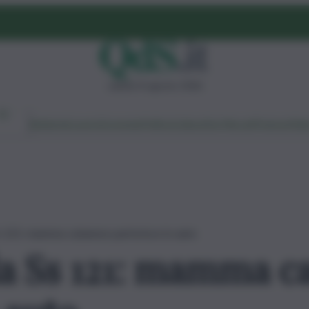
sabato 8 agosto 2026
Ambiente
Lavoro
Economia
Politica
Cultura
Dai Mercati
Podcast
Vid
s 121: mamma catanese partorisce in auto
la Ss 121: mamma c