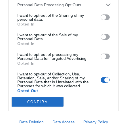
Personal Data Processing Opt Outs
This information may also be disclosed by us to third parties
01153210875 – Quotidiano di Sicilia usufruisce dei
on the IAB’s List of Downstream Participants that may further
contributi di cui al D.lgs n. 70/2017
I want to opt-out of the Sharing of my
disclose it to other third parties.
personal data.
Opted In
I want to opt-out of the Sale of my
Personal Data.
Chi Siamo
Opted In
Fondazione Etica e Valori Marilù Tregua
Fondatore Carlo Alberto Tregua
Lavora con noi
I want to opt-out of processing my
Personal Data for Targeted Advertising.
Gerenza
Opted In
I want to opt-out of Collection, Use,
Retention, Sale, and/or Sharing of my
Personal Data that Is Unrelated with the
Purposes for which it was collected.
Opted Out
Scarica l’app
CONFIRM
Privacy Policy
Preferenze Privacy
Data Deletion
Data Access
Privacy Policy