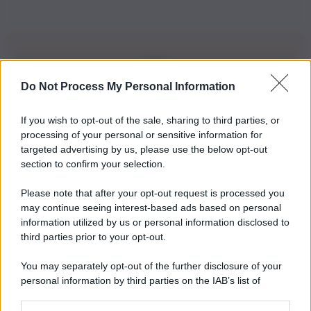
Do Not Process My Personal Information
Iscriviti alla nostra Newsletter
If you wish to opt-out of the sale, sharing to third parties, or
Iscriviti alla nostra newsletter per non perdere le ultime
processing of your personal or sensitive information for
novità
targeted advertising by us, please use the below opt-out
section to confirm your selection.
Iscriviti Ora
Please note that after your opt-out request is processed you
may continue seeing interest-based ads based on personal
information utilized by us or personal information disclosed to
third parties prior to your opt-out.
You may separately opt-out of the further disclosure of your
personal information by third parties on the IAB’s list of
© 2026 | Ediservice s.r.l. 95126 Catania – Via Principe
downstream participants.
Nicola, 22 – P.IVA: 01153210875 – Cciaa Catania n.