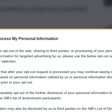
 piattaforma integrata di ospitalità
ocess My Personal Information
to opt-out of the sale, sharing to third parties, or processing of your per
formation for targeted advertising by us, please use the below opt-out s
 selection.
 that after your opt-out request is processed you may continue seeing i
ased on personal information utilized by us or personal information dis
 prior to your opt-out.
rately opt-out of the further disclosure of your personal information by
he IAB’s list of downstream participants.
entra in una nuova fase di sviluppo turistico. In una
presenta la destinazione Costa Ragusa, un progetto
nazione nato per accompagnare l’evoluzione dell’area verso
tion may also be disclosed by us to third parties on the IAB’s List of 