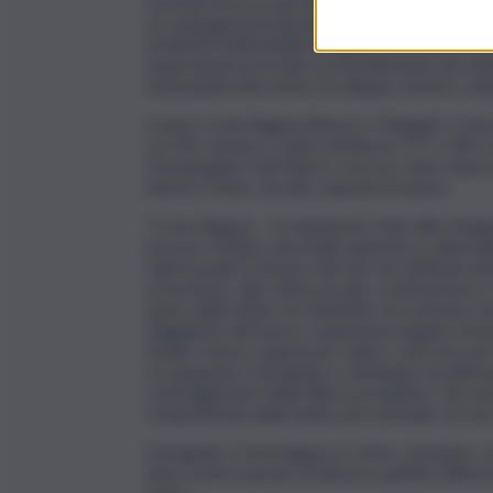
Facendo leva su una Sicilia più autentica e anc
accompagna l’evoluzione del progetto metten
di attività nell’hôtellerie italiana e un know-
L’operazione prevede un investimento nel settor
il principale intervento di sviluppo turistico att
Icona’s Costa Ragusa Resort e Mangia’s Cos
cui 105 camere e suite nel Resort 5*L e 433 ca
Donnafugata Golf Resort avrà un ruolo chiave ne
turismo estero ad alta capacità di spesa.
“Costa Ragusa – ha dichiarato Marcello Mangi
precisa: rivelare una Sicilia autentica e altern
valorizzando il fascino del sud-est dell’isola
al territorio, alla cultura locale e al beness
parte della Sicilia con l’obiettivo di costruire 
viaggiatori attraverso esperienze legate al lux
tempo stesso a generare valore concreto per l’i
occupazione, il progetto è destinato ad attivar
coinvolgimento delle filiere produttive, l’incre
competitività della Sicilia sud-orientale sui mer
Il progetto Costa Ragusa è stato concepito co
entry point in grado di attrarre pubblici diffe