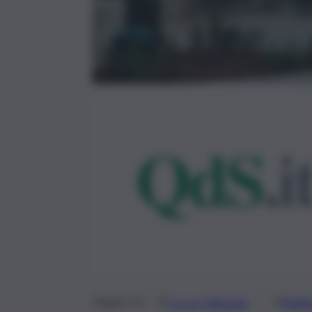
Google
Discover
Fonti 
Seguici su