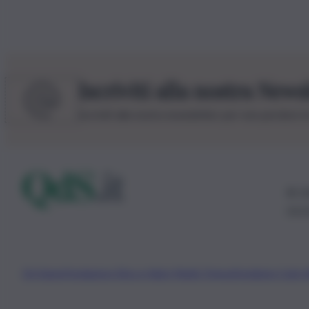
Iscriviti alla nostra News
Iscriviti alla nostra newsletter per non perdere 
© 20
0115
Chi Siamo
Fondazione Etica e Valori Marilù Tregua
Fondatore Carlo 