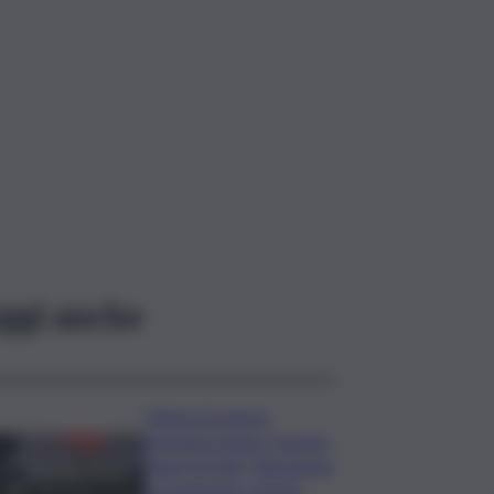
ggi anche
L’Etna e la nuova
eruzione estiva. Corsaro
(Ingv) al QdS: “Situazione
in evoluzione, nessun