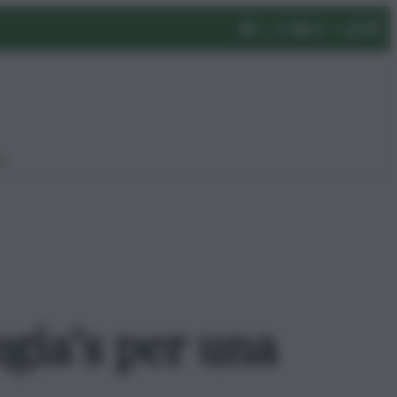
eo
ngia’s per una