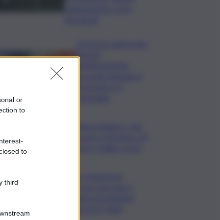
collegamento con lo
Stromboli”
Sorpreso a innescare
incendi
nell’Agrigentino,
arrestato 86enne: il
piromane è ai
domiciliari
sonal or
ection to
Caldo in leggero calo:
domani e domenica 19
nterest-
città in “bollino rosso”
closed to
Cons. Maremma
 third
Toscana: uve sane e
qualità promettente
malgrado il caldo
Downstream