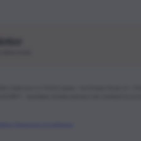
letter
le ultime novità
26 | Ediservice s.r.l. 95126 Catania – Via Principe Nicola, 22 – P
3210875 – Quotidiano di Sicilia usufruisce dei contributi di cui al
Alberto Tregua
Lavora con noi
Gerenza