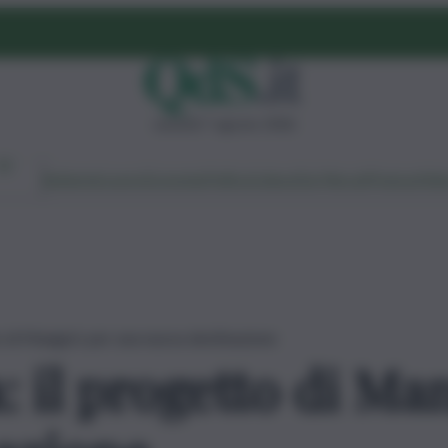
venerdì 7 agosto 2026
Ambiente
Lavoro
Economia
Politica
Cultura
Dai Mercati
Podcast
Vid
o di Mangia’s per una nuova destinazione
 il progetto di Ma