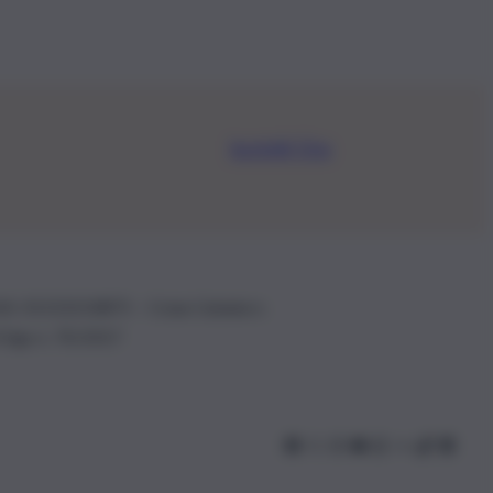
Iscriviti Ora
.IVA: 01153210875 – Cciaa Catania n.
 D.lgs n. 70/2017