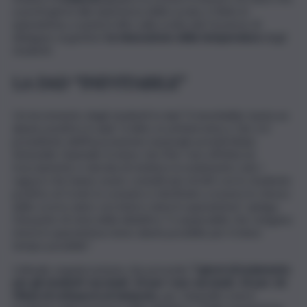
a pochi giorni alla ripartenza della scuola, è finito in
quarantena, e punta il dito sulla scelta del Governo di
delegare ai genitori
la misurazione della temperatura
degli
studenti.
LA DAD “INEVITABILE”
Un incremento degli studenti in dad “è inevitabile: basta un
alunno positivo in aula”. A dirlo, in un’intervista a ‘Qn’, è il
presidente dell’Associazione nazionale presidi (Anp),
Antonello Giannelli. A meno che l’Asl “non effettui un
tracciamento e decida di mettere in isolamento solo i
ragazzi che hanno avuto contatti più stretti con lo studente
positivo al Covid, lo scenario è destinato a essere lo stesso
dello scorso anno con intere classi in quarantena”, spiega.
Dal punto di vista della didattica “è auspicabile che vengano
messi in quarantena meno alunni possibile per il minor
tempo possibile”.
L’attuale organizzazione che prevede
7 giorni di isolamento
per gli studenti vaccinati, 10 per i non vaccinati, 14 per chi
rifiuta di sottoporsi al tampone
, per Giannelli creerà