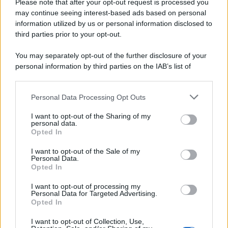
Please note that after your opt-out request is processed you
may continue seeing interest-based ads based on personal
information utilized by us or personal information disclosed to
third parties prior to your opt-out.
You may separately opt-out of the further disclosure of your
personal information by third parties on the IAB’s list of
© 2026 | Ediservice s.r.l. 95126 Catania – Via Principe
downstream participants.
Nicola, 22 – P.IVA: 01153210875 – Cciaa Catania n.
Personal Data Processing Opt Outs
This information may also be disclosed by us to third parties
01153210875 – Quotidiano di Sicilia usufruisce dei
on the IAB’s List of Downstream Participants that may further
contributi di cui al D.lgs n. 70/2017
I want to opt-out of the Sharing of my
disclose it to other third parties.
personal data.
Opted In
I want to opt-out of the Sale of my
Personal Data.
Chi Siamo
Opted In
Fondazione Etica e Valori Marilù Tregua
Fondatore Carlo Alberto Tregua
Lavora con noi
I want to opt-out of processing my
Personal Data for Targeted Advertising.
Gerenza
Opted In
I want to opt-out of Collection, Use,