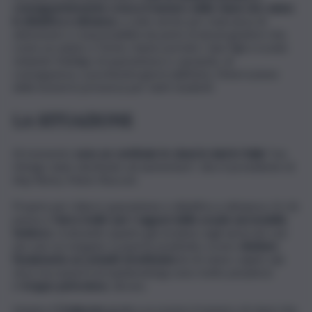
conseguentemente cresce il numero delle classi che vanno
in didattica a distanza
, a volte anche per mancanza di
attenzione e responsabilità da parte di alcuni genitori che,
come accaduto a Torino, hanno portato i due figli a scuola
violando l’obbligo di quarantena e causando, di
conseguenza, a pochissimi giorni dall’inizio, l’interruzione
delle lezioni in presenza per tanti studenti.
LA SITUAZIONE
Al momento
sono un centinaio le classi in dad in Italia
“ma
ritengo siano destinate ad aumentare”, dice il presidente di
Anp Roma, Mario Rusconi.
Proprio per ridurre quarantene e didattica a distanza c’è chi
pensa a
‘micro bolle’ per i ragazzi delle scuole sul modello
tedesco
, ricalcando quanto già avviene sugli aerei nei casi
nei casi cui vengano scoperte positività, ovvero
limitare
l’isolamento ai contatti strettissimi
di chi viene colpito dal
virus ma esperti ed epidemiologi sono molto perplessi:
è
troppo pericoloso
, dicono.
Intanto il
Codacons
giudica eccessivo il numero di classi che,