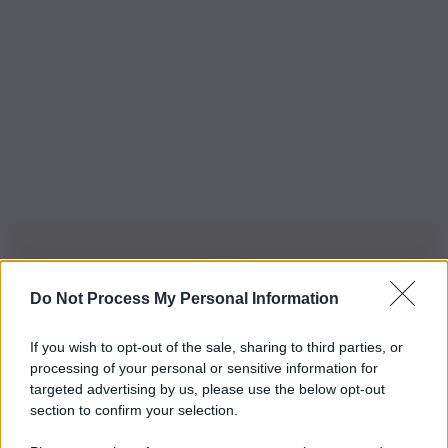
Do Not Process My Personal Information
Iscriviti alla nostra Newsletter
If you wish to opt-out of the sale, sharing to third parties, or
Iscriviti alla nostra newsletter per non perdere le ultime
processing of your personal or sensitive information for
novità
targeted advertising by us, please use the below opt-out
section to confirm your selection.
Iscriviti Ora