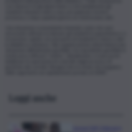
problemi nella gestione della didattica: “Delle tempistiche
così diverse tra gli alunni fanno sì che inizialmente gli
studenti staranno tutti a casa, poi qualcuno tornerà
presenza, e dopo qualche giorno ne rientreranno altri.
Una situazione sconveniente tenendo conto che sarà
necessario attivare la dad per gli studenti in quarantena e ci
troveremo, quindi, con una parte di studenti in classe e altri
in didattica a distanza. Tale organizzazione determinerà una
situazione difficilmente gestibile, ma soprattutto gestibile in
modo poco efficace”. Inoltre, “attualmente, ci sono pochi
bidelli per le operazioni di controllo degli accessi e di
gestione dei corridoi. Bisogna fare in modo che l’organico
delle segreterie sia rapidamente portato al 100%”.
Leggi anche
Europei Tuffi, Pellacani è