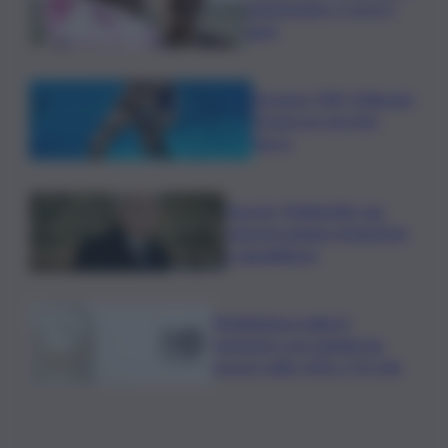
pokerissimo: 5 ori in 5
gare
Europeo Tuffi, Pellacani-
Pizzini oro nei 3mt
sincro
Guccini, Mattarella: sue
canzoni parlano di giustizia
e uguaglianza
Mediobanca sigla il I
semestre con risultati da
record, utile +6% a 711 mln