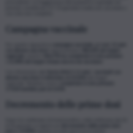
precedente. La maggioranza dei pazienti in ospedale nel
periodo considerato (17-23 gennaio) risulta non vaccinata o
con ciclo non completo.
Campagna vaccinale
Per quanto riguarda la
campagna vaccinale
, gli
over 12 anni
con almeno una dose
rappresentano l’
88,02% del target
regionale
, mentre l’
84,67% ha completato il ciclo primario
.
L’
11,98% del target rimane ancora da vaccinare
.
Con riferimento alla
fascia d’età 5-11 anni
, i
vaccinati con
almeno una dose si attestano al 23,36%
del target
regionale. Risultano avere
completato il ciclo primario
17.024 bambini, pari al 5,41%
.
Decremento delle prime dosi
Dopo tre settimane di trend positivo, nella settimana dal 20
al 26 gennaio si registra un
decremento delle prime dosi
pari a -37,89%
rispetto ai sette giorni precedenti.