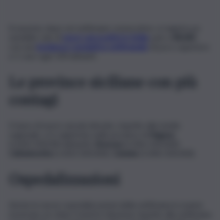
Si assesta, dopo sei settimane consecutive, si registra un
sensibile calo di
nuovi casi positivi in Sicilia
, pari a
48.685
,
con una
incidenza cumulativa settimanale
di poco superiore
a 1 caso ogni 100 abitanti.
Le province siciliane con più
contagi
Il tasso di nuovi casi più elevato, rispetto alla media
regionale, si è registrato nelle province di
Ragusa
(1.603/100.000 abitanti),
Siracusa
(1.436/100.000)
Caltanissetta
(1.420/100.000),
Catania
(1.044/100.000).
Ospedalizzazioni
Anche le nuove ospedalizzazioni della settimana in esame
mostrano un chiaro trend in riduzione rispetto alla settimana