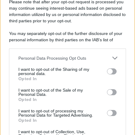
Please note that after your opt-out request is processed you
may continue seeing interest-based ads based on personal
information utilized by us or personal information disclosed to
third parties prior to your opt-out.
You may separately opt-out of the further disclosure of your
personal information by third parties on the IAB’s list of
© 2026 | Ediservice s.r.l. 95126 Catania – Via Principe
downstream participants.
Nicola, 22 – P.IVA: 01153210875 – Cciaa Catania n.
Personal Data Processing Opt Outs
This information may also be disclosed by us to third parties
01153210875 – Quotidiano di Sicilia usufruisce dei
on the IAB’s List of Downstream Participants that may further
contributi di cui al D.lgs n. 70/2017
I want to opt-out of the Sharing of my
disclose it to other third parties.
personal data.
Opted In
I want to opt-out of the Sale of my
Personal Data.
Chi Siamo
Opted In
Fondazione Etica e Valori Marilù Tregua
Fondatore Carlo Alberto Tregua
Lavora con noi
I want to opt-out of processing my
Personal Data for Targeted Advertising.
Gerenza
Opted In
I want to opt-out of Collection, Use,