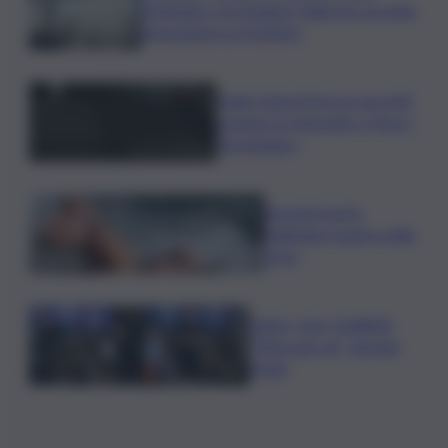
Schengen con Spagna: Italia non accetta
imposizioni su frontiere
Sogin: bene Arera su acconti
sospesi su Deposito e Parco
Tecnologico
Europei nuoto,
Paltrinieri quarto nella
3 km
Calcio, Juve, Spalletti:
“Mercato ok”, domani
l’Inter