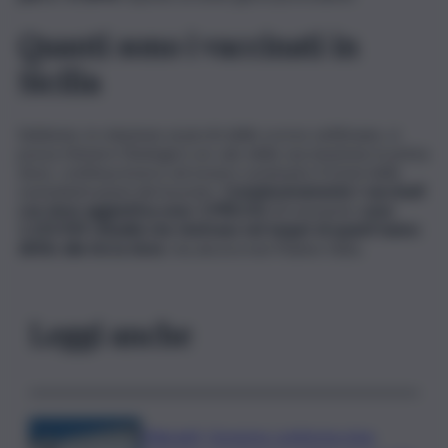
Quanti sono i vaccinati in
Sicilia
Sebbene, in relazione ai picchi delle scorse settimane, si
possa ritenere fisiologico un calo della vaccinazione in prima
dose, continua invece ad essere sostenuto il trend delle
somministrazioni dei booster.
Complessivamente i vaccinati
con dose aggiuntiva sono 1.998.210
. Al momento
sono
1.155.939 cittadini che rientrano nel target di quanti hanno
diritto alla terza dose
, ma ancora non l’hanno fatta.
Leggi anche
Migranti, Governo conferma stop