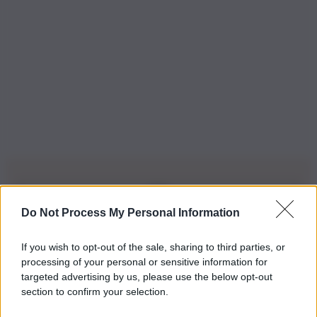
Do Not Process My Personal Information
Iscriviti alla nostra Newsletter
If you wish to opt-out of the sale, sharing to third parties, or
Iscriviti alla nostra newsletter per non perdere le ultime
processing of your personal or sensitive information for
novità
targeted advertising by us, please use the below opt-out
section to confirm your selection.
Iscriviti Ora