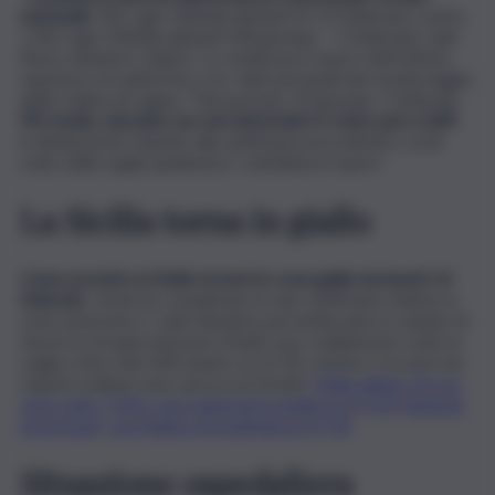
nazionale
: 962 ogni 100mila abitanti (4-10 febbraio) contro
1.362 ogni 100mila abitanti (28 gennaio – 3 febbraio), dati
flusso ministero Salute”. Lo evidenzia il report dell’Istituto
superiore di sanità (Iss) con i dati principali del monitoraggio
della Cabina di regina. “Nel periodo 19 gennaio 1 febbraio,
l’Rt medio calcolato sui casi sintomatici è stato pari a 0,89
,
in diminuzione rispetto alla settimana precedente e al di
sotto della soglia epidemica”, sottolinea il report.
La Sicilia torna in giallo
Come previsto la Sicilia tornerà in zona gialla da lunedì 14
febbraio
. L’isola ha completato le due settimane minime in
zona arancione e i dati attuali le permetteranno il cambio di
fascia: le terapie intensive infatti sono stabilmente sotto la
soglia critica del 20% (siamo al 13,7%, mentre i ricoveri nei
reparti ordinari sono ancora al 35,6%).
Nelle ultime 24 ore
sono stati 7.194 i casi registrati in Sicilia su 47.519 tamponi
processati, con l’indice di positività al 15,1%
.
Situazione ospedaliera