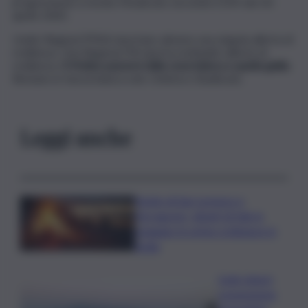
progressione a rischio Moderato secondo il DM del 30
aprile 2020.
Undici Regioni/PPAA riportano almeno una singola allerta di
resilienza. Una Regione/PA riporta molteplici allerte di
resilienza.
Il Molise passerà dalla zona bianca a quella gialla
.
Restano in fascia bianca solo Umbria e Basilicata.
Leggi anche
Notte di San Lorenzo e
Ferragosto, divieti di falò in
spiaggia: le prime ordinanze in
Sicilia
Isole minori,
sospensione