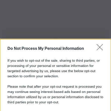
Do Not Process My Personal Information
Iscriviti alla nostra Newsletter
If you wish to opt-out of the sale, sharing to third parties, or
Iscriviti alla nostra newsletter per non perdere le ultime
processing of your personal or sensitive information for
novità
targeted advertising by us, please use the below opt-out
section to confirm your selection.
Iscriviti Ora
Please note that after your opt-out request is processed you
may continue seeing interest-based ads based on personal
information utilized by us or personal information disclosed to
third parties prior to your opt-out.