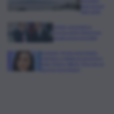
immediata
degli aumenti
delle tariffe
Catania, nonostante la
proroga niente fideiussione:
penalizzazione inevitabile
Scomparsi, 30 anni senza Angela
Celentano e migliaia di casi anche in
Sicilia. Manisco World: “Non sono un
fascicolo da archiviare”