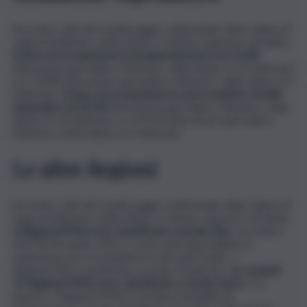
Secondo i dati del monitoraggio settimanale della Cabina di
regia di Ministero della Salute e Istituto superiore di Sanità,
il tasso di occupazione in terapia intensiva è al 13,4%
(rilevazione giornaliera Ministero della Salute al 10 febbraio)
vs il 14,8% (rilevazione giornaliera Ministero della Salute al 3
febbraio).
Il tasso di occupazione in aree mediche a livello
nazionale è al 26,5%
(rilevazione giornaliera Ministero della
Salute al 10 febbraio) vs il 29,5% (rilevazione giornaliera
Ministero della Salute al 3 febbraio).
Le altre Regioni
Secondo i dati del monitoraggio settimanale della Cabina di
regia di Ministero della Salute e Istituto superiore di Sanità,
4 Regioni/PPAA sono classificate a rischio Alto
, secondo il
DM del 30 aprile 2020, a causa dell`impossibilità di
valutazione per incompletezza dei dati inviati; 1
Regione/PA è classificata a rischio Moderato.
Le restanti
16 Regioni/PPAA sono classificate a rischio basso
. Tra
queste, 2 Regioni/PPAA è ad alta probabilità di