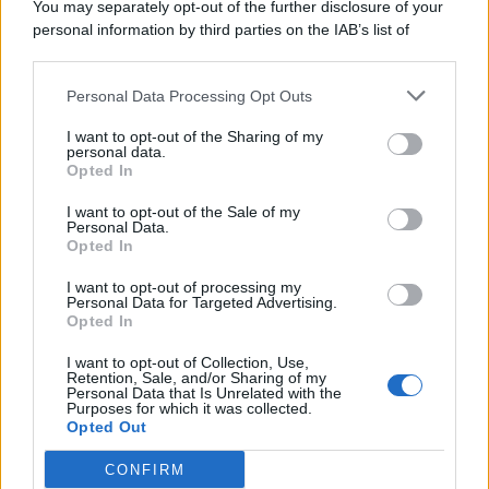
You may separately opt-out of the further disclosure of your
personal information by third parties on the IAB’s list of
© 2026 | Ediservice s.r.l. 95126 Catania – Via Principe
downstream participants.
Nicola, 22 – P.IVA: 01153210875 – Cciaa Catania n.
Personal Data Processing Opt Outs
This information may also be disclosed by us to third parties
01153210875 – Quotidiano di Sicilia usufruisce dei
on the IAB’s List of Downstream Participants that may further
contributi di cui al D.lgs n. 70/2017
I want to opt-out of the Sharing of my
disclose it to other third parties.
personal data.
Opted In
I want to opt-out of the Sale of my
Personal Data.
Chi Siamo
Opted In
Fondazione Etica e Valori Marilù Tregua
Fondatore Carlo Alberto Tregua
Lavora con noi
I want to opt-out of processing my
Personal Data for Targeted Advertising.
Gerenza
Opted In
I want to opt-out of Collection, Use,
Retention, Sale, and/or Sharing of my
Personal Data that Is Unrelated with the
Purposes for which it was collected.
Opted Out
Scarica l’app
CONFIRM