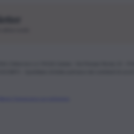
letter
le ultime novità
26 | Ediservice s.r.l. 95126 Catania – Via Principe Nicola, 22 – P
3210875 – Quotidiano di Sicilia usufruisce dei contributi di cui al
Alberto Tregua
Lavora con noi
Gerenza