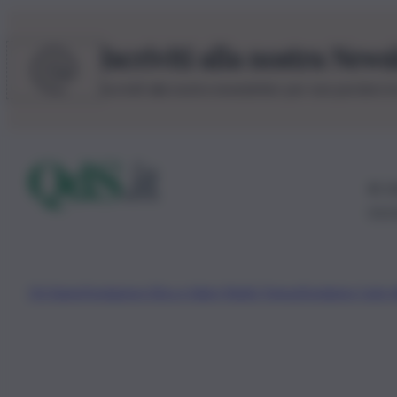
Iscriviti alla nostra News
Iscriviti alla nostra newsletter per non perdere 
© 20
0115
Chi Siamo
Fondazione Etica e Valori Marilù Tregua
Fondatore Carlo 