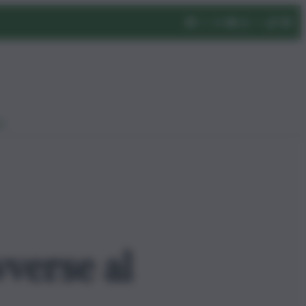
eo
vverse al