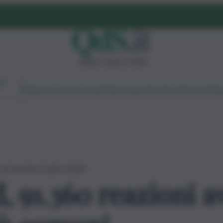
sabato 8 agosto 2026
Ambiente
Lavoro
Economia
Politica
Cultura
Dai Mercati
Podcast
Vid
 al vaccino, le più comuni
, 91.360 reazioni a