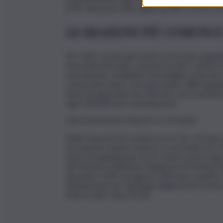
67%, Vaxzevria 24%, Spikevax 8%, COVID-19 
LE REAZIONI PIÙ COMUNI 
Per tutti i vaccini, gli eventi avversi più segna
muscolari/articolari, reazione locale o dolore in
vaccinazioni cosiddette eterologhe a persone 
come prima dose sono pervenute 248 segnalazi
dose ha riguardato nel 76% dei casi Comirnaty
ogni 100.000 dosi somministrate.
VACCINAZIONI FASCIA 12-19 ANNI
Nella fascia di età compresa fra 12 e 19 anni
di sospetto evento avverso su un totale di 3.
tasso di segnalazione di 22 eventi avversi ogni
del Farmaco nell’ottavo Rapporto di Farmacovi
dicembre 2020-26 agosto 2021 per i quattro va
distribuzione per tipologia degli eventi avver
tutte le altre classi di età.