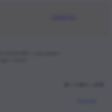
Iscriviti Ora
.IVA: 01153210875 – Cciaa Catania n.
 D.lgs n. 70/2017
Scarica l’app