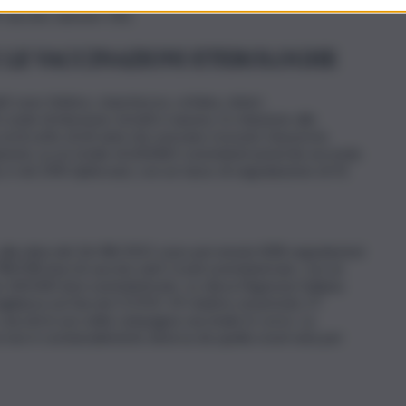
vaccino Janssen 1%).
E LE VACCINAZIONI ETEROLOGHE
lati sono febbre, stanchezza, cefalea, dolori
 sede di iniezione, brividi e nausea. In relazione alle
al di sotto di 60 anni che avevano ricevuto Vaxzevria
oni, su un totale di 604.865 somministrazioni (la seconda
 e nel 24% Spikevax), con un tasso di segnalazione di 41
, alla data del 26/08/2021 sono pervenute 838 segnalazioni
798.938 dosi di vaccino anti-Covid somministrate, con un
 100.000 dosi somministrate. Lo rileva l’Agenzia Italiana
gilanza sui Vaccini COVID-19 relativo al periodo 27
ccini in uso nella campagna vaccinale in corso. La
si non è sostanzialmente diversa da quella osservata per