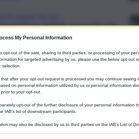
ZIONI AVVERSE VACCINO
covigilanza dell’Aifa sui vaccini anti-
sono state 12 su 100.000
ocess My Personal Information
to opt-out of the sale, sharing to third parties, or processing of your per
formation for targeted advertising by us, please use the below opt-out s
 selection.
 that after your opt-out request is processed you may continue seeing i
ased on personal information utilized by us or personal information dis
 prior to your opt-out.
rately opt-out of the further disclosure of your personal information by
he IAB’s list of downstream participants.
tion may also be disclosed by us to third parties on the IAB’s List of 
 that may further disclose it to other third parties.