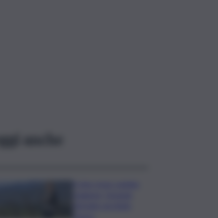
ggi anche
Il vino rosso cambia
stagione, Grassini:
d’estate servitelo
fresco