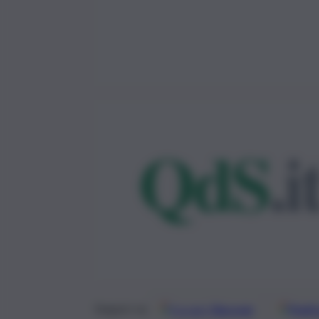
Google
Discover
Fonti 
Seguici su