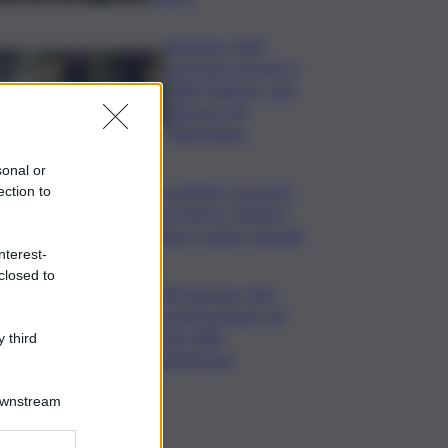
Bruciano rifiuti
pericolosi nel parco
delle Madonie, due
denunce nel
Palermitano
sonal or
Presentato a Locarno
ection to
film Totorici “Ketticé”,
Bellucci ospite speciale
nterest-
closed to
Tuffi Europei, Elisa
Cosetti argento nel
‘volo’ dalla
 third
piattaforma
Downstream