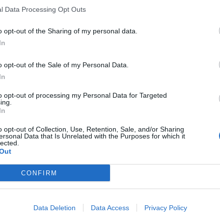
l Data Processing Opt Outs
1 sono pervenute 91.360 segnalazioni di sospetta
o opt-out of the Sharing of my personal data.
si di vaccino anti-Covid somministrate (tasso di
In
l’86,1% riferite a eventi non gravi, come dolore in sede di
uscolari.
o opt-out of the Sale of my Personal Data.
ottavo rapporto di farmacovigilanza sui vaccini Covid. I dati
In
i di sospetta reazione avversa registrate nella Rete
in uso nella campagna vaccinale.
to opt-out of processing my Personal Data for Targeted
ing.
In
13 SU 100 MILA DOSI
o opt-out of Collection, Use, Retention, Sale, and/or Sharing
ersonal Data that Is Unrelated with the Purposes for which it
lected.
ndono al 13,8% del totale, con un tasso di 13 eventi gravi
Out
ato nei precedenti Rapporti, indipendentemente dal
 la reazione si è verificata nella maggior parte dei casi (80%
 o il giorno successivo e solo più raramente oltre le 48 ore
CONFIRM
to nella campagna vaccinale italiana (71%), seguito da
Data Deletion
Data Access
Privacy Policy
accino Janssen (2%). In linea con i precedenti Rapporti,
a di vaccino ricalca quella delle somministrazioni (Comirnaty