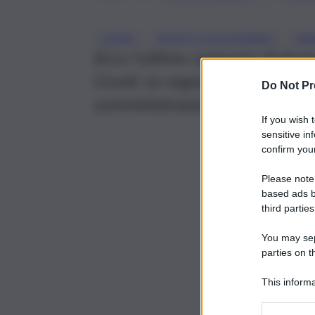
, 
, 
COVID
EFFETTI COLLATERALI
REA
Ecco l’ultimo rapporto di farma
Covid. Le segnalazioni gravi 
Do Not Pr
somministrazioni.
If you wish 
sensitive in
confirm your
Please note
based ads b
third parties
You may sepa
parties on t
This informa
Participants