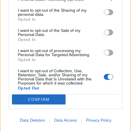
This information may also be disclosed by us to third parties
01153210875 – Quotidiano di Sicilia usufruisce dei
on the IAB’s List of Downstream Participants that may further
contributi di cui al D.lgs n. 70/2017
I want to opt-out of the Sharing of my
disclose it to other third parties.
personal data.
Opted In
I want to opt-out of the Sale of my
Personal Data.
Chi Siamo
Opted In
Fondazione Etica e Valori Marilù Tregua
Fondatore Carlo Alberto Tregua
Lavora con noi
I want to opt-out of processing my
Personal Data for Targeted Advertising.
Gerenza
Opted In
I want to opt-out of Collection, Use,
Retention, Sale, and/or Sharing of my
Personal Data that Is Unrelated with the
Purposes for which it was collected.
Opted Out
Scarica l’app
CONFIRM
Privacy Policy
Preferenze Privacy
Data Deletion
Data Access
Privacy Policy