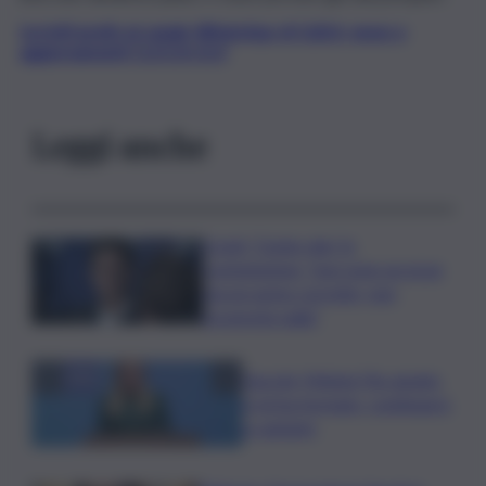
Iscriviti gratis al canale WhatsApp di QdS.it, news e
aggiornamenti CLICCA QUI
Leggi anche
Covid, ‘Conte-day’ in
commissione: “non sono un eroe
ma un uomo corretto, non
troverete nulla”
Guccini, Meloni: l’ho amato
e mi ha formato, continuerò
a cantarlo