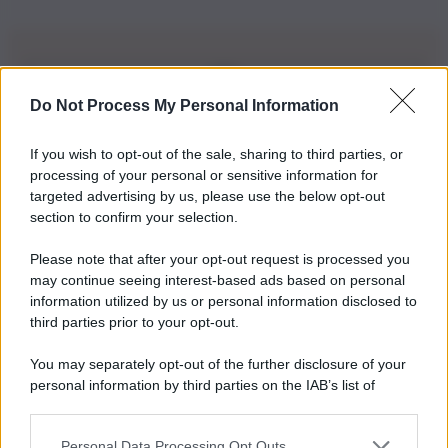
Do Not Process My Personal Information
Iscriviti alla nostra Newsletter
If you wish to opt-out of the sale, sharing to third parties, or
Iscriviti alla nostra newsletter per non perdere le ultime
processing of your personal or sensitive information for
novità
targeted advertising by us, please use the below opt-out
section to confirm your selection.
Iscriviti Ora
Please note that after your opt-out request is processed you
may continue seeing interest-based ads based on personal
information utilized by us or personal information disclosed to
third parties prior to your opt-out.
You may separately opt-out of the further disclosure of your
personal information by third parties on the IAB’s list of
© 2026 | Ediservice s.r.l. 95126 Catania – Via Principe
downstream participants.
Nicola, 22 – P.IVA: 01153210875 – Cciaa Catania n.
Personal Data Processing Opt Outs