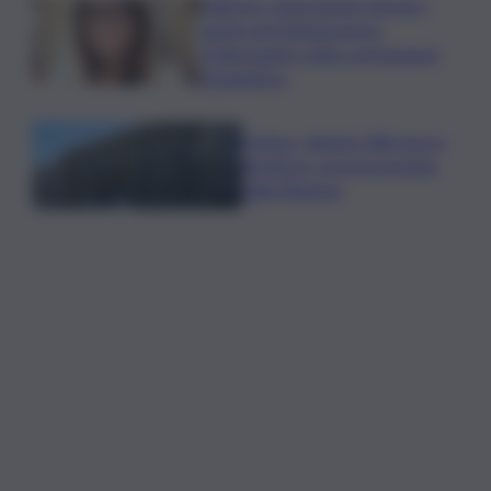
Palermo, l’operazione Varchi è
anche nel Sottogoverno:
D’Alessandro nella commissione
Urbanistica
Cefpas, Sabrina Cillia nuova
direttrice: arriva la nomina
della Regione