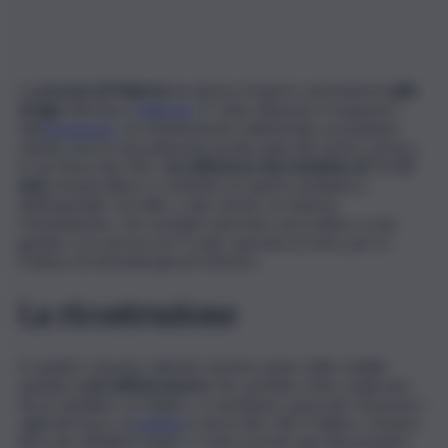
La
procura di Palermo
ha deciso di aprire un’inchiesta
sulla
strage
sfiorata a
Palermo
. E’ stato disposto il sequestro
dell
’ascensore
, un montacarichi rudimentale, precipitato
sabato sera in una palazzina di due piani del centro storico,
in via Mura San Vito,
con all’interno due bambine di 7 e 13
anni,
rimaste illese e condotte al reparto pediatrico
dell’ospedale Cervello, e due donne, la mamma
trentaduenne, che avrebbe riportato una frattura a una
gamba, e la suocera di 71 anni, operata al Civico per la
frattura di entrambi gli arti inferiori.
La ricostruzione
In quattro stavano salendo al primo piano dello stabile,
quando
i cavi dell’ascensore
che sarebbe stato realizzato
da un familiare, un fabbro, si sarebbero spezzati. Sul posto i
vigili del fuoco, la
polizia
e mezzi del 118. Il fabbro, rimasto
bloccato all’ultimo piano, è stato portato giù dai pompieri.