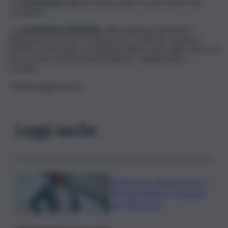
La
commissione Ue
ha in primo piano la spesa dei fondi
comunitari.
La
commissione Antimafia
, nelle audizioni nell’ambito
dell’inchiesta sui beni sequestrati e confiscati, ascolta il
prefetto di Messina, i presidenti delle sezioni delle misure di
prevenzione dei tribunali di Palermo, Caltanissetta e
Catania.
Twittter:@gionaccari
Leggi anche
Risoluzione ‘campo largo’ su
Giorgetti agita Pd, tensione
con i Riformisti