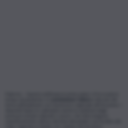
Palermo – Questa settimana in primo piano c’è la scuola in
tempo di pandemia. In
commissione Cultura
si discute del
tema nell’audizione con l’assessore regionale all’Istruzione. I
deputati hanno in calendario anche le audizioni degli
assessori ai beni culturali e Lavoro, che intervengono
rispettivamente sull’uso dei beni demaniali e sul riordino del
Ciapi. L’agenda si chiude con i sindaci del territorio