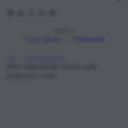
Seguici su
Google
Discover
Fonti preferite
, 
ARS
COMMISSIONI ARS
Affari istituzionali, norme sulla
protezione civile