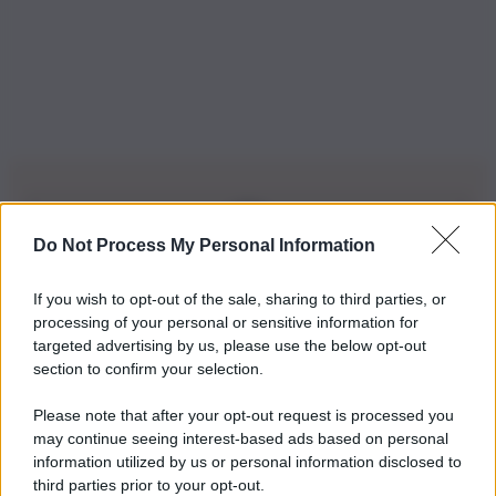
Do Not Process My Personal Information
Iscriviti alla nostra Newsletter
If you wish to opt-out of the sale, sharing to third parties, or
Iscriviti alla nostra newsletter per non perdere le ultime
processing of your personal or sensitive information for
novità
targeted advertising by us, please use the below opt-out
section to confirm your selection.
Iscriviti Ora
Please note that after your opt-out request is processed you
may continue seeing interest-based ads based on personal
information utilized by us or personal information disclosed to
third parties prior to your opt-out.