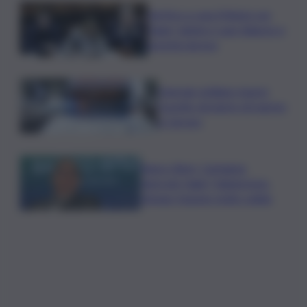
Vertice a casa Meloni con
Tajani, Salvini e Lupi: bilancio e
priorità ripresa
Operaio siciliano muore
travolto da lastre di marmo
a Carrara
Banco Bpm, Castagna:
Agricole Italia? Valuteremo,
ritengo fusione molto solida