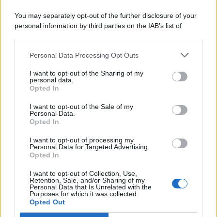
You may separately opt-out of the further disclosure of your
personal information by third parties on the IAB’s list of
© 2026 | Ediservice s.r.l. 95126 Catania – Via Principe
downstream participants.
Nicola, 22 – P.IVA: 01153210875 – Cciaa Catania n.
Personal Data Processing Opt Outs
This information may also be disclosed by us to third parties
01153210875 – Quotidiano di Sicilia usufruisce dei
on the IAB’s List of Downstream Participants that may further
contributi di cui al D.lgs n. 70/2017
I want to opt-out of the Sharing of my
disclose it to other third parties.
personal data.
Opted In
I want to opt-out of the Sale of my
Personal Data.
Chi Siamo
Opted In
Fondazione Etica e Valori Marilù Tregua
Fondatore Carlo Alberto Tregua
Lavora con noi
I want to opt-out of processing my
Personal Data for Targeted Advertising.
Gerenza
Opted In
I want to opt-out of Collection, Use,
Retention, Sale, and/or Sharing of my
Personal Data that Is Unrelated with the
Purposes for which it was collected.
Opted Out
Scarica l’app