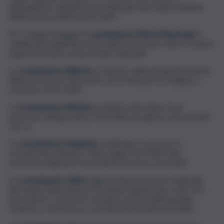
nell’audizione sull’istituzione della giornata della memoria
dell’eruzione dell’Etna del 1669.
Tre i disegni di legge in
commissione Affari istituzionali
: lo
snellimento degli interventi della protezione civile, le norme
sugli enti locali e sul personale regionale.
La
commissione Bilancio
si esprime sulla riprogrammazione
delle risorse per interventi con il fondo per lo sviluppo e
coesione 2014-2020.
In
commissione Attività
produttive interviene il neo
assessore all’Agricoltura Toni Scilla sul registro dei prodotti
‘De.co’.
In
commissione Ambiente
continuano i lavori per il
recepimento dinamico della Legge 363/2003 sulla
sicurezza negli sport invernali da discesa e da fondo.
La
commissione Salute
oggi ascolta l’assessore regionale
alla Sanità sull’assistenza ai pazienti guariti dal Covid-19 e
mercoledì si concentra sul punto nascita dell’ospedale
Umberto I di Siracusa e sui disturbi da sindrome Adhd.