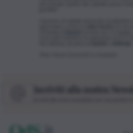
percentuale rispetto alla capitalizzazione tot
gestibile”.
L’aumento di capitale annunciato da Alphabet a
apprestano a vivere un
anno record
con una s
al Nasdaq di
SpaceX
, previsto per il 12 giug
storia dato l’obiettivo di valutazione di circa 1.
fine dell’anno da parte di
OpenAI
e
Anthropic
.
(Foto: Pawel Czerwinski su Unsplash)
Iscriviti alla nostra News
Iscriviti alla nostra newsletter per non perdere 