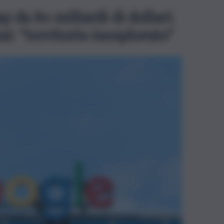
 da 80 miliardi di dollari.
: “territorio inesplorato”