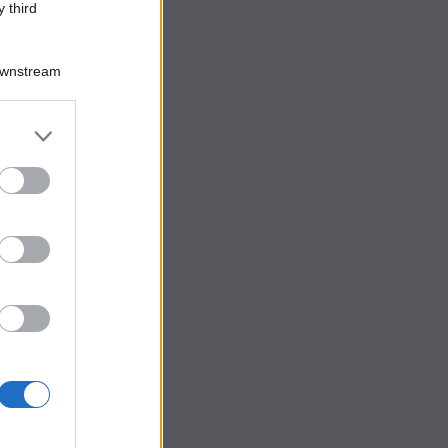
 third
Downstream