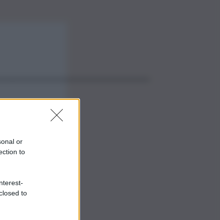
sonal or
ection to
nterest-
closed to