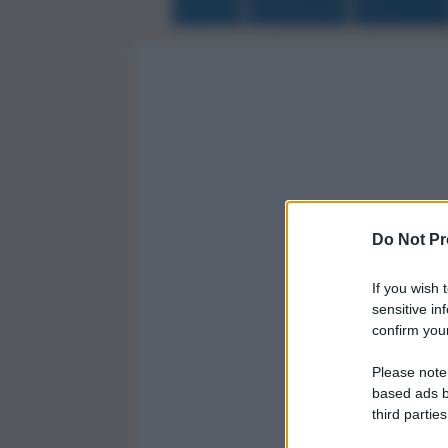
Do Not Pr
If you wish 
sensitive in
confirm your
Please note
based ads b
third parties