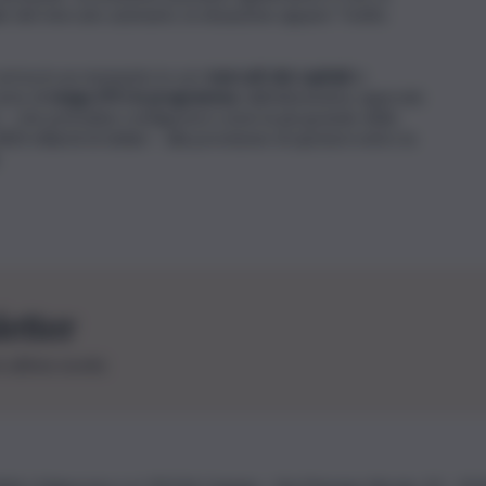
ale del mercato azionario, la situazione appare “molto
rriva in un momento in cui i
mercati dei capitali
si
erie di
mega-IPO in programma
: dall’attesissimo approdo
no – che potrebbe configurarsi come la più grande della
800 miliardi di dollari – alla previsione di quotarsi entro la
letter
le ultime novità