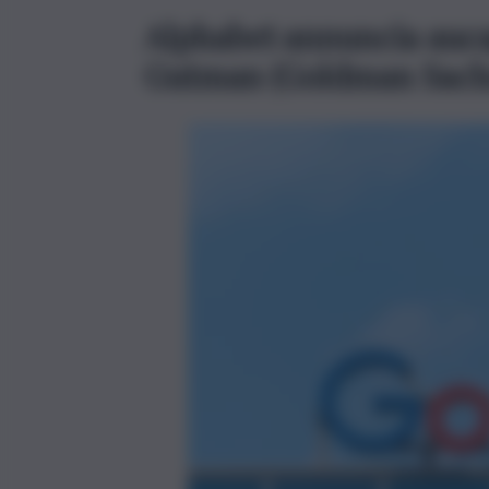
Alphabet annuncia aucap
Gutman (Goldman Sachs)