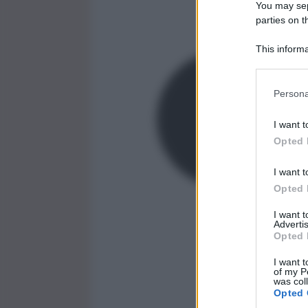
You may sepa
parties on t
This informa
Participants
Persona
I want t
Opted 
I want t
Opted 
I want 
Advertis
Opted 
I want t
of my P
was col
Opted 