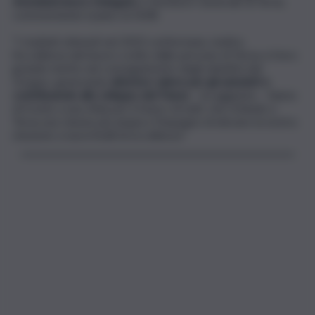
Amministratore Delegato
e Direttore Generale di Terna,
commentando il piano al 2028.
“I risultati ottenuti nel 2023 confermano, inoltre,
l’eccellenza del lavoro svolto dalle persone di Terna e il loro
grande merito nel conseguimento degli obiettivi del
Gruppo, generando
ulteriore valore per gli azionisti e
contribuendo allo sviluppo del Paese
– ha aggiunto – Siamo
di fronte a una sfida per il futuro di tutti, che richiede a
Terna una visione più ampia e l’impegno di elevare la nostra
missione a nuovi livelli di eccellenza”.