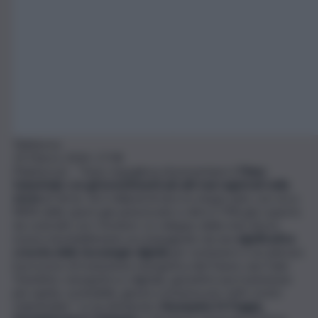
Teleborsa
19 Marzo 2024, 17:58
(Teleborsa) – “Sono orgogliosa di presentare il
Piano
Industriale con gli investimenti più alti mai registrati nella
storia
di
Terna
: 16,5 miliardi di euro in cinque anni, con circa
l’80% delle opere già autorizzate e oltre il 70% già coperto
da contratti con i fornitori. Lo sviluppo della rete dovrà
essere inevitabilmente accompagnato da una
significativa
crescita delle tecnologie digitali
per sostenere e accelerare
il processo di transizione energetica del Paese: una Twin
Transition, energetica e digitale, garantirà una transizione
più rapida, sostenibile, giusta e inclusiva per tutti i nostri
stakeholder”. Lo ha dichiarato
Giuseppina Di Foggia,