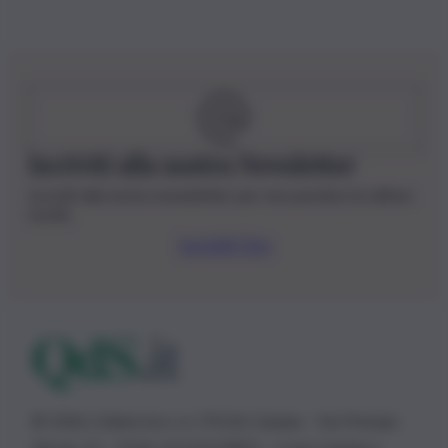
Iscriviti alla nostra Newsletter
Iscriviti alla nostra newsletter per non perdere le ultime
novità
Iscriviti Ora
© 2026 | Ediservice s.r.l. 95126 Catania – Via Principe
Nicola, 22 – P.IVA: 01153210875 – Cciaa Catania n.