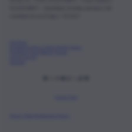
01153210875 – Quotidiano di Sicilia usufruisce dei
contributi di cui al D.lgs n. 70/2017
Chi Siamo
Fondazione Etica e Valori Marilù Tregua
Fondatore Carlo Alberto Tregua
Lavora con noi
Gerenza
Scarica l’app
Privacy Policy
Preferenze Privacy