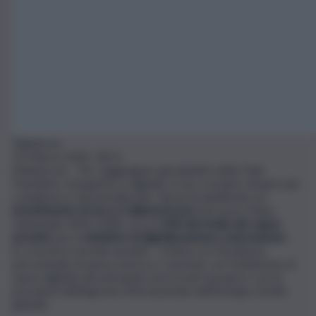
Teleborsa
19 Marzo 2024, 18:11
(Teleborsa) – Per raggiungere gli obiettivi della Twin
Transition, energetica e digitale, in uno scenario sempre più
complesso e decentralizzato, Terna ha pianificato un
investimento di circa 2 miliardi di euro
nel nuovo Piano
Industriale 2024-2028, circa il
12% del totale dei capex
previsti
, per le
iniziative di digitalizzazione e innovazione
–
in crescita in termini assoluti – in linea con l’incidenza
percentuale di spesa storica e coerente con l’ambizione di
spesa digitale dei principali concorrenti europei e con le
previsioni dell’Agenzia Internazionale dell’Energia a livello
globale.