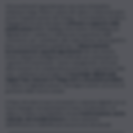
Gli investimenti riguarderanno una serie di iniziative
ambiziose lungo l’intera catena del valore e interesseranno
anche l’organizzazione del Gruppo. Tra le iniziative di rilievo,
l’ingegneria di rete introdurrà
software a supporto della
pianificazione
(BIM, Building Information Modelling) per
digitalizzare i cantieri e ottimizzare la gestione delle
commesse, per contribuire alla realizzazione dei progetti in
linea con la tempistica pianificata. Il
dispacciamento
incrementerà le capacità algoritmiche
dei suoi sistemi,
inclusi sviluppi in intelligenza artificiale per potenziare la
capacità di trasmissione. L’asset management, di fronte
all’incremento di complessità previsto per la gestione della
rete, continuerà ad avvalersi di
tecnologie digitali quali
Digital Twin, Internet of Things (IoT) e strumenti predittivi
.
In ultimo, la digitalizzazione coinvolgerà anche i processi di
gestione delle risorse umane.
Il Piano introdurrà nuovi strumenti e soluzioni digitali con un
forte impegno ad aumentarne il tasso di adozione e di
utilizzo, in linea con l’obiettivo di una
trasformazione, anche
culturale, dei modelli di lavoro
e di un aumento
dell’efficienza e dell’efficacia nei processi decisionali.