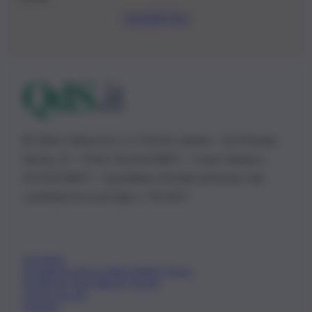
Iscriviti Ora
© 2026 | Ediservice s.r.l. 95126 Catania – Via Principe
Nicola, 22 – P.IVA: 01153210875 – Cciaa Catania n.
01153210875 – Quotidiano di Sicilia usufruisce dei
contributi di cui al D.lgs n. 70/2017
Chi Siamo
Fondazione Etica e Valori Marilù Tregua
Fondatore Carlo Alberto Tregua
Lavora con noi
Gerenza