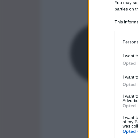
You may sepa
parties on t
This informa
Participants
Persona
I want t
Opted 
I want t
Opted 
I want 
Advertis
Opted 
I want t
of my P
was col
Opted 