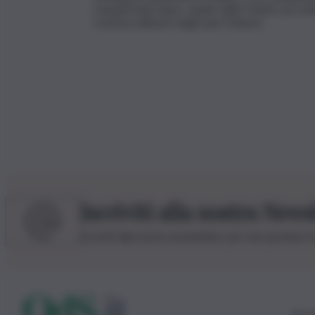
cinquant’anni dopo, quello delle Polizie ad ordin
conclusa all’inizio degli anni Ottanta.
Iscriviti alla nostra News
Iscriviti alla nostra newsletter per non perdere 