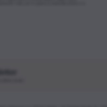
amento civile, per le quali la la sindacalizzazione si è
letter
le ultime novità