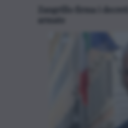
Zangrillo firma i decreti
armate