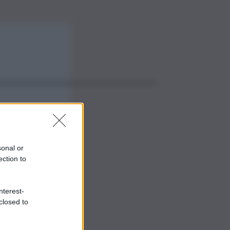
sonal or
ection to
nterest-
closed to