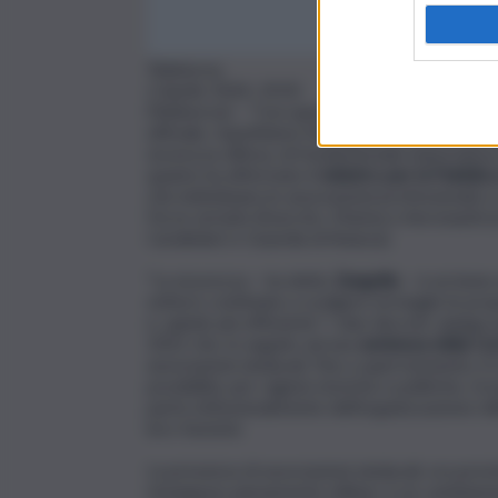
Teleborsa
2 Aprile 2024, 19:05
(Teleborsa) – “Con questi due provvedimenti, in
ufficiale, rispettiamo l’impegno di avviare qu
sicurezza-difesa, di fondamentale importanza ne
quanto ha affermato il
ministro per la Pubblic
che individuano le associazioni professionali 
Forze armate (Esercito, Marina e Aeronautica)
Carabinieri e Guardia di finanza).
“La sicurezza – ha detto
Zangrillo
– è un bene a
settore continuino a svolgere al meglio le propri
e, quindi, più efficiente”. I due decreti, spiega
2022 che, in seguito ad una
sentenza della Cor
associazioni sindacali. Fino a quel momento, i
possibilità, per ragioni storiche e politiche, 
parte istituzionalmente dell’organizzazione mi
loro funzioni.
La presenza di associazioni sindacali, ora pre
rimangono pienamente militari, è un cambiament