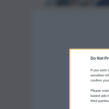
Do Not Pr
If you wish 
sensitive in
confirm your
Please note
based ads b
third parties