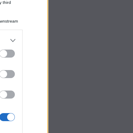
 third
Downstream