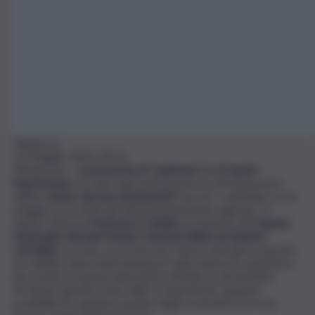
Teleborsa
10 Maggio 2024, 09:12
(Teleborsa) –
La proposta di “spalmare” in 10 anni il
Superbonus
e le altre agevolazioni per le ristrutturazioni
edilizie
desta “grosse perplessità”
perché “cadrebbe come
pioggia su un suolo già abbondantemente bagnato”. E’
quanto afferma
Francesco Cataldi
, presidente dell’
Unione
Nazionale Giovani Dottori Commercialisti ed Esperti
Contabili
, secondo cui “il Decreto Salva Conti già in passato
ha stabilito importanti limitazioni sulla materia in questione,
bloccando le opzioni alternative all’utilizzo dei benefici
fiscali per gli interventi edilizi e impedendo qualsiasi
possibilità di regolarizzazione degli eventuali errori che