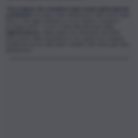
“
Non è giusto che a rimetterci siano sempre gli incolpevoli
contribuenti
che hanno fatto affidamento sulle norme dello
Stato e che oggi cambiano in corso d’opera. L’auspicio –
prosegue Nesa – è che si vada nella direzione della
ragionevolezza
e della tutela, non solamente dei diritti,
bensì anche delle aspettative e che, quindi, non vengano
modificate norme sulle quali i cittadini, tutti, hanno già fatto
affidamento”.