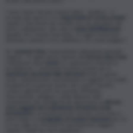
fossero stati posti in essere”.
“Come Unione Giovani Commercialisti – ribadisce – ci
eravamo già espressi circa
l’opportunità di ‘correre ai ripari’
rispetto a una norma che avrebbe leso uno dei pilastri del
nostro ordinamento, vale a dire la
tutela dell’affidamento
.
Appello che è rimasto inascoltato, ma oggi la storia pare
destinata a ripetersi, forse addirittura con scenari peggiori”.
Per
Leonardo Nesa
, vicepresidente della giunta nazionale
Ungdcec, “le rigide misure imposte dal
Decreto Salva Conti
richiedevano alcuni
rimedi
, tra i quali poteva rientrare la
possibilità per i contribuenti di optare proprio per la
ripartizione decennale delle detrazioni
fiscali. In questo
modo, evidentemente, permettendo ai soggetti con redditi
incapienti di recuperare anche solo in parte i benefici
connessi agli interventi che avevano effettuato.
Diversamente, obbligare a simile dilazione nello
sfruttamento dei vantaggi fiscali rappresenta un
affronto
verso soggetti che si aspettavano di rientrare di tali
investimenti
in un periodo ben più ristretto, incorrendo in
primo luogo in un
pregiudizio di carattere finanziario
per chi
si trova oggi con orizzonti di riassorbimento maggiori
rispetto a quelli che aveva pianificato”.