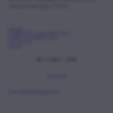
contributi di cui al D.lgs n. 70/2017
Chi Siamo
Fondazione Etica e Valori Marilù Tregua
Fondatore Carlo Alberto Tregua
Lavora con noi
Gerenza
Scarica l’app
Privacy Policy
Preferenze Privacy