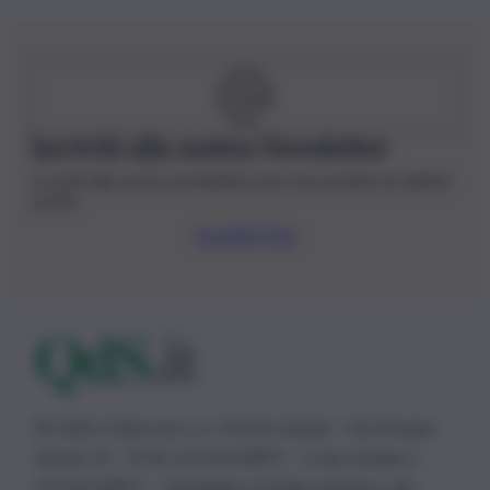
Iscriviti alla nostra Newsletter
Iscriviti alla nostra newsletter per non perdere le ultime
novità
Iscriviti Ora
© 2026 | Ediservice s.r.l. 95126 Catania – Via Principe
Nicola, 22 – P.IVA: 01153210875 – Cciaa Catania n.
01153210875 – Quotidiano di Sicilia usufruisce dei