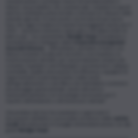
remunerazione e al tempo stesso di ristrutturazione e
rilancio, sia produttivo che commerciale, compiuto in questi
anni ha contribuito prima di tutto a fermare le chiusure delle
aziende agricole. Si sono poste così le basi di una nuova
fase che oggi si traduce in numeri incoraggianti anche per il
2025 – nel primo trimestre siamo già a 1,8 milioni di litri di
latte in più – ha commentato
Remigio
Sequi
, Presidente e
Amministratore Delegato della
Cooperativa Assegnatari
Associati Arborea
–. Affrontiamo, pertanto, il futuro con
fiducia restando focalizzati sul nostro core business, la
trasformazione del latte, per una produzione sempre più
costante. A guidarci sarà l’impegno a promuovere sviluppo
sostenibile, qualità, innovazione ed efficienza, orgogliosi di
rappresentare la più importante realtà sarda
dell’agroalimentare e una filiera che intendiamo sostenere
nel passaggio generazionale, anche attraverso
l’ammodernamento e le tecnologie necessarie per il
rispetto dell’ambiente e del benessere animale”.
L’Assemblea dei Soci ha esaminato e approvato il
documento definitivo e proceduto al rinnovo delle
cariche
sociali
. Riconfermato il Consiglio di Amministrazione con alla
guida
Remigio
Sequi
.