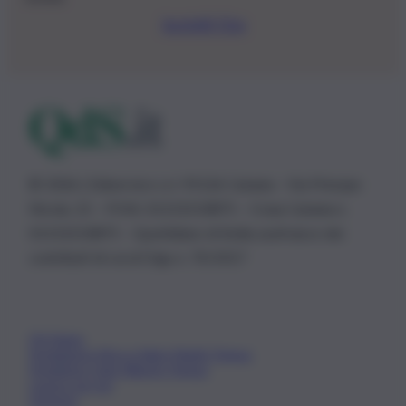
Iscriviti Ora
© 2026 | Ediservice s.r.l. 95126 Catania – Via Principe
Nicola, 22 – P.IVA: 01153210875 – Cciaa Catania n.
01153210875 – Quotidiano di Sicilia usufruisce dei
contributi di cui al D.lgs n. 70/2017
Chi Siamo
Fondazione Etica e Valori Marilù Tregua
Fondatore Carlo Alberto Tregua
Lavora con noi
Gerenza