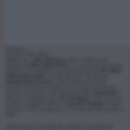
Teleborsa
16 Aprile 2025, 18:06
(Teleborsa) –
Latte
Arborea
ha chiuso il 2024 con un
fatturato di
244,5 milioni di Euro
, in crescita del 5% rispetto
al 2023 (+ 12,4 milioni) e con una produzione di
191 milioni
di litri di latte bovino
, 10 in più del 2023. Nel 2024 la
remunerazione al socio
è stata mediamente di 0,61
euro/litro IVA inclusa, in linea con la media nazionale del
settore. Per la prima volta nella storia della
Cooperativa
, il
fatturato conseguito fuori dalla
Sardegna
è stato superiore
a quello conseguito nell’isola. Il
mercato
Penisola
ha, infatti,
inciso per il 53% sul fatturato, in crescita del 13% rispetto al
2023.
“L’intenso lavoro di tutela del comparto con una giusta