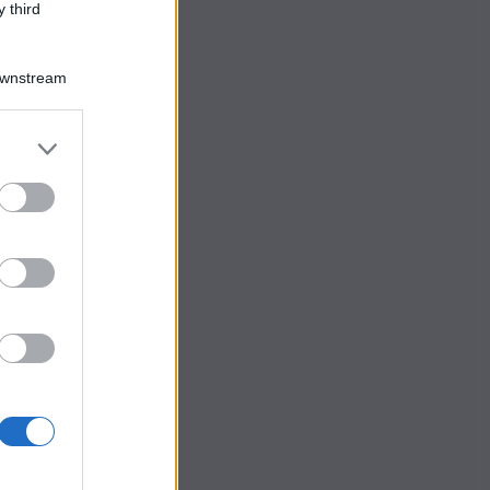
 third
Downstream