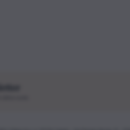
letter
le ultime novità