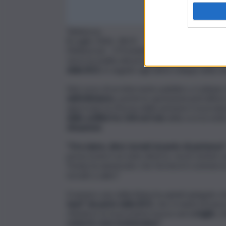
Teleborsa
8 Luglio 2026, 18:23
(Teleborsa) – Il Presidente della Bundesbank
verso la risalita del prezzo del petrolio ed ha 
della BCE
, in seguito agli ultimi sviluppi della
Nel corso di un intervento pubblico a Lubiana
dell’ottimismo
, poiché le quotazioni petrolifer
approvato la riforma delle pensioni e la produ
delle ostilità fra USA ed Iran
della scorsa nott
situazione
.
“Ora siamo, direi, tornati al punto di partenza”
possa esserci un esito diverso, ma le notizie so
Trump ha annunciato che fermerà il commercio c
tornati a salire”.
Il numero uno della Buba ha quindi spiegato c
tassi” da parte della BCE
, che si riunirà di nu
chiedeva se la prossima mossa sarà
a luglio
, 
come le cose evolveranno”.