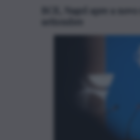
BCE, Nagel apre a novo r
settembre