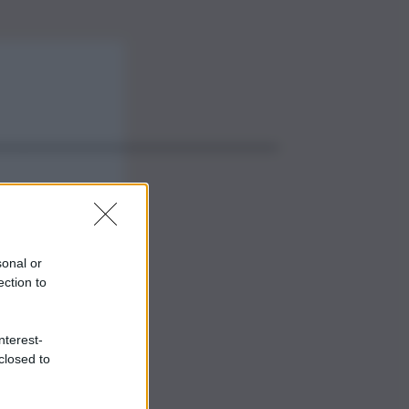
sonal or
ection to
nterest-
closed to