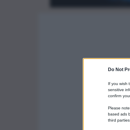
Do Not Pr
If you wish 
sensitive in
confirm your
Please note
based ads b
third parties