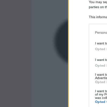
You may sepa
parties on t
This informa
Participants
Persona
I want t
Opted 
I want t
Opted 
I want 
Advertis
Opted 
I want t
of my P
was col
Opted 