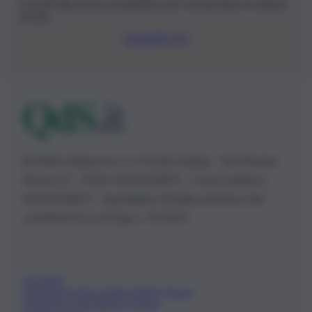
Iscriviti alla nostra newsletter per non perdere le ultime
novità
Iscriviti Ora
© 2026 | Ediservice s.r.l. 95126 Catania – Via Principe
Nicola, 22 – P.IVA: 01153210875 – Cciaa Catania n.
01153210875 – Quotidiano di Sicilia usufruisce dei
contributi di cui al D.lgs n. 70/2017
Chi Siamo
Fondazione Etica e Valori Marilù Tregua
Fondatore Carlo Alberto Tregua