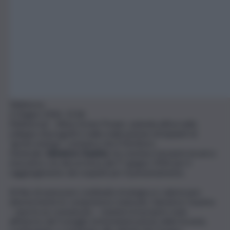
Teleborsa
3 Giugno 2026, 12:36
(Teleborsa) –
Altea Green Power
, azienda attiva nello
sviluppo di progetti e nella realizzazione di impianti di
“green energy”, comunica che il Direttore
Generale,
Salvatore Guarino
, ha concluso il proprio incarico
esecutivo con decorrenza dal 1° giugno 2026 per il
raggiungimento dei requisiti per il pensionamento.
Al fine di assicurare continuità strategica e valorizzare
ulteriormente le competenze maturate, Salvatore Guarino
– riporta un comunicato – manterrà il proprio ruolo
all’interno del Consiglio di Amministrazione della Società,