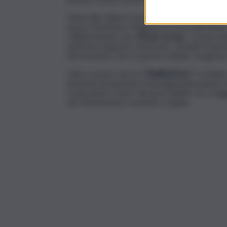
Palchi alla Galleria d’arte moderna,
al Teatro S
piazze Sant’Anna, Magione e Croce dei Vespri. I
collaborazione con il
Brass Group
, i Conserva
dedicato al genere americano, al quale l’Isola
dal momento che fu questo siciliano, emigrato n
L’altro evento sarà a il
“BelliniInFest”
a Catania
spostata nel periodo di destagionalizzazione s
compositore etneo Vincenzo Bellini, tra i maggi
del melodramma romantico italiano.