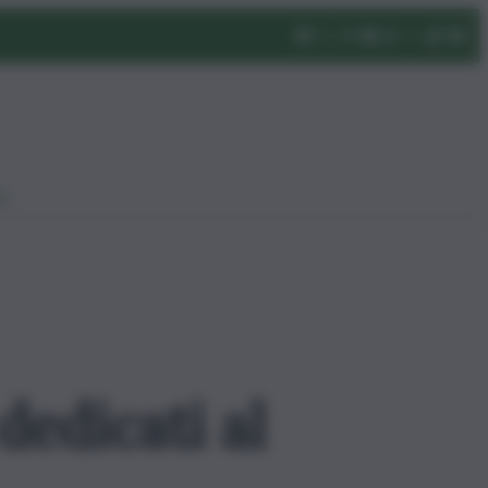
eo
dedicati al