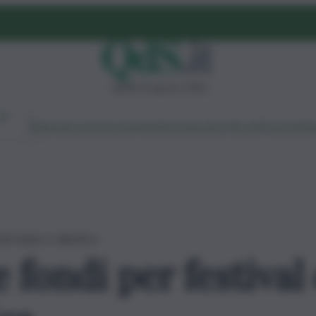
sabato 8 agosto 2026
Ambiente
Lavoro
Economia
Politica
Cultura
Dai Mercati
Podcast
Vid
i al jazz e alla lirica
 fondi per festival 