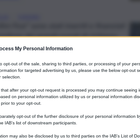
, 
ILIA
TURISMO
ellini Fest” sono stati inseriti e finanziati
ellone dei grandi eventi di richiamo
 anche in occasione della recente Bit di
ocess My Personal Information
to opt-out of the sale, sharing to third parties, or processing of your per
formation for targeted advertising by us, please use the below opt-out s
 selection.
 that after your opt-out request is processed you may continue seeing i
ased on personal information utilized by us or personal information dis
 prior to your opt-out.
rately opt-out of the further disclosure of your personal information by
he IAB’s list of downstream participants.
tion may also be disclosed by us to third parties on the IAB’s List of 