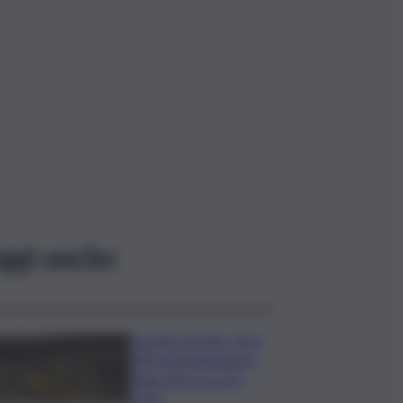
ggi anche
Caretta caretta, circa
280 nidi individuati in
Italia dopo record
2025