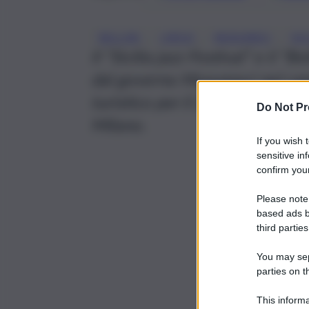
, 
, 
, 
BELLINI
LIRICA
MUSUMECI
SIC
Il “Sicilia jazz Festival” e il “B
dal governo Musumeci nel cart
turistico per il 2020, lanciato
Do Not Pr
Milano.
If you wish 
sensitive in
confirm your
Please note
based ads b
third parties
You may sepa
parties on t
This informa