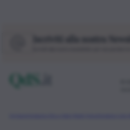
Iscriviti alla nostra News
Iscriviti alla nostra newsletter per non perdere 
© 20
0115
Chi Siamo
Fondazione Etica e Valori Marilù Tregua
Fondatore Carlo 