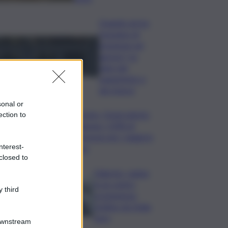
Quando arriva
l’assegno di
inclusione ad
agosto? Le
date del
pagamento e
dei rinnovi
sonal or
Turismo, Osservatorio
ection to
Telepass: +20% di
interesse per i viaggi in
nterest-
auto
closed to
Palermo, rapina
in un centro
 third
scommesse:
bottino da 5mila
euro
Downstream