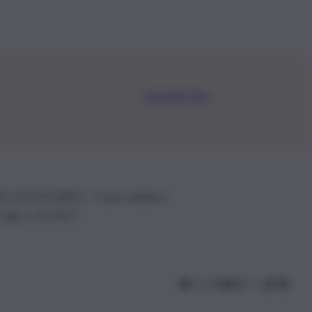
Iscriviti Ora
.IVA: 01153210875 – Cciaa Catania n.
 D.lgs n. 70/2017