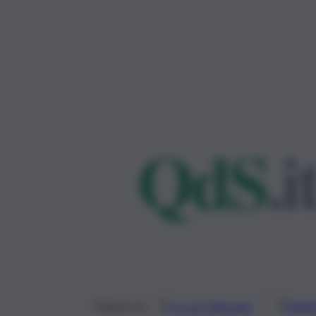
Google
Discover
Fonti 
Seguici su