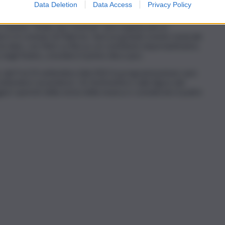
Data Deletion
Data Access
Privacy Policy
anta Cecilia
, alla
Chiesa dello Spasimo
, oltre che nelle
l primo “Sicilia Jazz festival” sarà organizzato in
tori e il comune di Palermo. Sarà un grande evento musicale
 ha dato, con Nick La Rocca, un contributo importantissimo,
egli States, a incidere il primo disco jazz.
, dal 9 al 23 settembre (dal 2021 la programmazione sarà
ettembre-novembre). Un festival lirico sulla figura del
ori operisti della storia della musica e considerato il padre