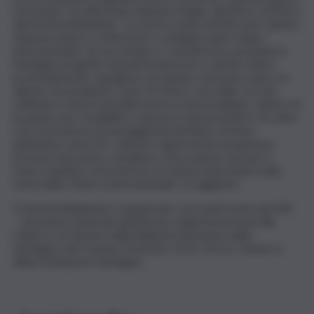
sul mondo”, ha affermato Barbara Vargiu, direttrice artistica
del Festival Abbabula. “La nostra scelta artistica per questa
edizione punta a confermare e ampliare quel respiro
internazionale che da sempre ci caratterizza, portando in
Sardegna progetti musicali di spessore e unicità. Siamo
profondamente orgogliose di ospitare sul nostro palco un
talento straordinario come Zé Ibarra, una delle voci più
raffinate e autorevoli della nuova scena brasiliana, capace di
incantare per sensibilità e spessore interpretativo. Accanto
a lui, la presenza di una leggenda del blues di fama
planetaria come Eric Johnson rappresenta una gemma
preziosa nel nostro cartellone, un’occasione rara per il
nostro pubblico di incontrare un artista importante nella
storia della chitarra internazionale”, ha aggiunto.
Il Festival Abbabula è organizzato con il patrocinio del MiC
– Direzione Generale Spettacolo, degli Assessorati alla
Cultura e al Turismo della Regione Autonoma della
Sardegna, del Comune di Sassari, Porto Torres, Sennori e
della Fondazione Sardegna.