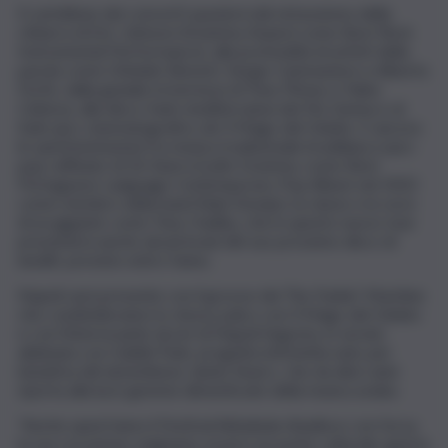
Il cartellone dei concerti spazierà dal virtuosismo della
chitarra di Eric Johnson (Grammy Award come Best Rock
Instrumental Performance), alla profondità di artisti della
parola come DAniele Silvestri, Sergio Cammariere e Alberto
Fortis, dalla geniale irriverenza di Tony Pitony e Fabio
Celenza, alla disco-funk mediterranea dei Nu Genea e al
funk-jazz cinematografico de Il Mago del Gelato. E ancora
le sperimentazioni fra musica tradizionale brasiliana e jazz-
pop raffinato di Zé Ibarra (Latin Grammy come Best
Portuguese Language Contemporary Pop Album nel 2022
come membro della band Bala Desejo), la classe e la voce
di un gigante come Tony Hadley, che in questo nuovo tour
presenterà anche alcuni brani del suo prossimo disco di
inediti, previsto entro l’anno.
Napoli sarà presente con il groove dei The Funkin’ Machine
che condivideranno lo stesso palco con Il Mago del Gelato
e con l’interessante dj set di Napoli Segreta, in serata
abbinata con Habibi Funk, progetto/etichetta nato per
iniziativa del dj berlinese Jannis Stuerz, che da dieci anni
riporta alla luce gemme dimenticate della musica araba
“Anche quest’anno il Festival Abbabula ribadisce con forza
la sua vocazione originaria: essere un ponte culturale aperto