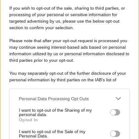
Iscriviti alla nostra Newsletter
If you wish to opt-out of the sale, sharing to third parties, or
Iscriviti alla nostra newsletter per non perdere le ultime
processing of your personal or sensitive information for
novità
targeted advertising by us, please use the below opt-out
section to confirm your selection.
Iscriviti Ora
Please note that after your opt-out request is processed you
may continue seeing interest-based ads based on personal
information utilized by us or personal information disclosed to
third parties prior to your opt-out.
You may separately opt-out of the further disclosure of your
personal information by third parties on the IAB’s list of
© 2026 | Ediservice s.r.l. 95126 Catania – Via Principe
downstream participants.
Nicola, 22 – P.IVA: 01153210875 – Cciaa Catania n.
Personal Data Processing Opt Outs
This information may also be disclosed by us to third parties
01153210875 – Quotidiano di Sicilia usufruisce dei
on the IAB’s List of Downstream Participants that may further
contributi di cui al D.lgs n. 70/2017
I want to opt-out of the Sharing of my
disclose it to other third parties.
personal data.
Opted In
I want to opt-out of the Sale of my
Personal Data.
Chi Siamo