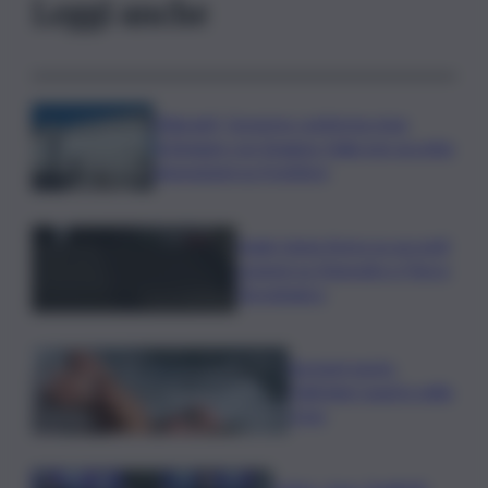
Leggi anche
Migranti, Governo conferma stop
Schengen con Spagna: Italia non accetta
imposizioni su frontiere
Sogin: bene Arera su acconti
sospesi su Deposito e Parco
Tecnologico
Europei nuoto,
Paltrinieri quarto nella
3 km