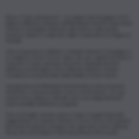
Roma, 17 giu. (askanews) – Si svolgerà dal 26 giugno al 23
luglio la 28esima edizione dell’Abbabula Festival, importante
evento in Sardegna dedicato alla musica e alle parole
d’autore, ideato e realizzato dalla Cooperativa Le Ragazze
Terribili.
Il live di apertura è affidato a Daniele Silvestri il 26 giugno e
si svolgerà a Porto Torres, dopo che, per ragioni tecniche, il
concerto è stato spostato di poche centinaia di metri
dall’Area archeologica Turris Libisonis all’Atrio Comita –
Complesso monumentale della Basilica di San Gavino.
Il programma di Abbabula Festival unisce note proposte
artistiche e una incessante ricerca sul territorio, con una
visione di eccellenza culturale che è uno degli elementi
imprescindibili dell’intero progetto.
Fino al 23 luglio saranno piazze, teatri e luoghi di grande
suggestione tra Sassari, Sennori e Porto Torres ad ospitare
gli eventi di questa rassegna che ogni anno porta sull’isola
alcuni dei nomi italiani e internazionali più interessanti.