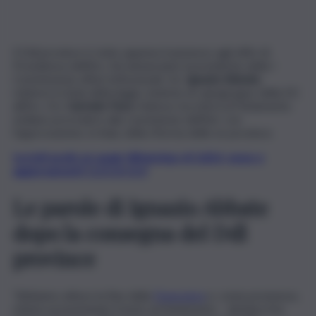
Il Ddl province è stato appena trasmesso agli uffici di
Presidenza dell’Ars. Ad annunciarlo il presidente della I
Commissione affari istituzionali, On.
Ignazio Abbate
,
relatore in Aula della legge, insieme al capogruppo della DC
all’Ars, On.
Carmelo Pace
. Adesso toccherà al Parlamento
siciliano procedere alla conclusione dell’iter con
l’approvazione, in Aula, della riforma delle ex province.
Iscriviti gratis al canale WhatsApp di QdS.it, news e
aggiornamenti CLICCA QUI
Le parole di Ignazio Abbate
dopo la consegna del Ddl
province
“Abbiamo atteso la fine della
Finanziaria
e, come promesso,
stiamo presentando il testo al Parlamento – dichiara l’on.