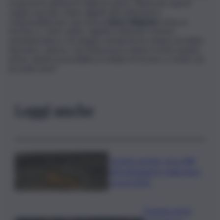
un governo all’interno delle province. Rinnovare questi
organi vuol dire ridare dignità alle istituzioni e
responsabilizzare una nuova
classe dirigente
vicina ai
territori, e, farlo subito, significa rilanciare l’azione
amministrativa e di sviluppo nel più breve tempo possibile.
Speriamo, adesso, che l’Aula possa esitare il testo quanto
prima, dando la possibilità ai siciliani di tornare a votare nei
prossimi mesi”.
Leggi anche
Caretta caretta, circa 280
nidi individuati in Italia dopo
record 2025
Quando arriva