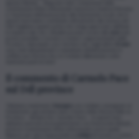
Ignazio Abbate -. Ringrazio tutti i componenti della
commissione Affari istituzionali, l’assessore Andrea Messina
e i funzionari dell’assessorato alle Autonomie Locali, che in
questi mesi hanno contribuito attivamente alla stesura del
Ddl. Vogliamo quanto prima che venga approvato dall’Aula
in maniera tale che i cittadini possano recarsi alle
urne
il più
presto possibile e tornare a votare i rappresentanti delle
Province, rilanciando così i territori che, negli ultimi
10 anni
sono stati abbandonati e mandando definitivamente in
soffitta una riforma che si è rivelata fallimentare sotto
tantissimi punti di vista”.
Il commento di Carmelo Pace
sul Ddl province
“Abbiamo mantenuto l’
impegno
con i siciliani: consegnare al
Parlamento, già ad inizio anno, il testo della riforma delle ex
Province – dichiara l’on. Carmelo Pace -. In questi mesi
abbiamo lavorato incessantemente con l’onorevole Abbate,
prima in Commissione Affari istituzionali e poi in quella
Bilancio, per dare l’opportunità ai
siciliani
di tornare a votare