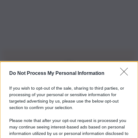
Do Not Process My Personal Information
Iscriviti alla nostra Newsletter
If you wish to opt-out of the sale, sharing to third parties, or
Iscriviti alla nostra newsletter per non perdere le ultime
processing of your personal or sensitive information for
novità
targeted advertising by us, please use the below opt-out
section to confirm your selection.
Iscriviti Ora
Please note that after your opt-out request is processed you
may continue seeing interest-based ads based on personal
information utilized by us or personal information disclosed to