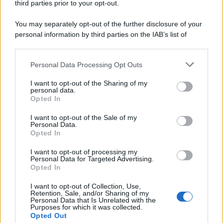
third parties prior to your opt-out.
You may separately opt-out of the further disclosure of your
personal information by third parties on the IAB’s list of
© 2026 | Ediservice s.r.l. 95126 Catania – Via Principe
downstream participants.
Nicola, 22 – P.IVA: 01153210875 – Cciaa Catania n.
Personal Data Processing Opt Outs
This information may also be disclosed by us to third parties
01153210875 – Quotidiano di Sicilia usufruisce dei
on the IAB’s List of Downstream Participants that may further
contributi di cui al D.lgs n. 70/2017
I want to opt-out of the Sharing of my
disclose it to other third parties.
personal data.
Opted In
I want to opt-out of the Sale of my
Personal Data.
Chi Siamo
Opted In
Fondazione Etica e Valori Marilù Tregua
Fondatore Carlo Alberto Tregua
Lavora con noi
I want to opt-out of processing my
Personal Data for Targeted Advertising.
Gerenza
Opted In
I want to opt-out of Collection, Use,
Retention, Sale, and/or Sharing of my
Personal Data that Is Unrelated with the
Purposes for which it was collected.
Opted Out
Scarica l’app