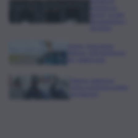
l’assegno di
inclusione ad
agosto? Le date
del pagamento e
dei rinnovi
Turismo, Osservatorio
Telepass: +20% di interesse
per i viaggi in auto
Palermo, rapina in un
centro scommesse: bottino
da 5mila euro