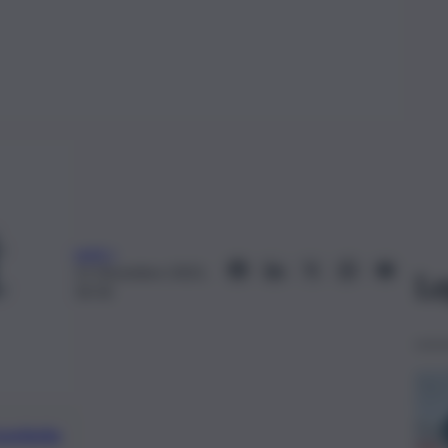
web-j
11 Dicembre 2021,
Le
16:16
preferite