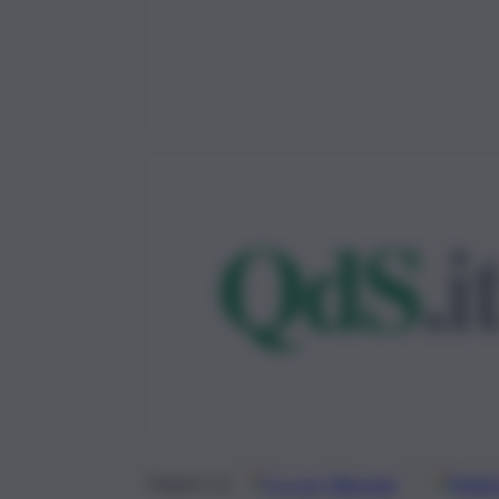
Google
Discover
Fonti 
Seguici su