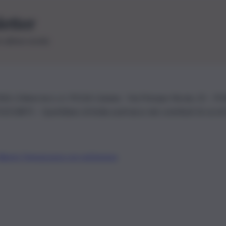
letter
le ultime novità
26 | Ediservice s.r.l. 95126 Catania – Via Principe Nicola, 22 – P
3210875 – Quotidiano di Sicilia usufruisce dei contributi di cui al
Alberto Tregua
Lavora con noi
Gerenza