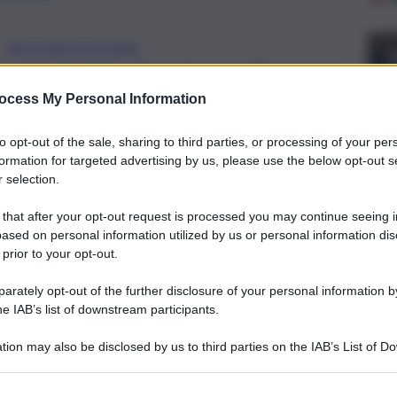
REGIONE SICILIANA
ato cinque azioni di riqualificazione
enti sulle aree demaniali marittime
ocess My Personal Information
to opt-out of the sale, sharing to third parties, or processing of your per
formation for targeted advertising by us, please use the below opt-out s
 selection.
 that after your opt-out request is processed you may continue seeing i
ased on personal information utilized by us or personal information dis
 prior to your opt-out.
rately opt-out of the further disclosure of your personal information by
he IAB’s list of downstream participants.
tion may also be disclosed by us to third parties on the IAB’s List of 
 that may further disclose it to other third parties.