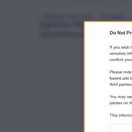
, 
, 
DEMANIO MARITTIMO
MUSUMECI
Il governo Musumeci ha approv
naturalistica di immobili pres
Do Not Pr
If you wish 
sensitive in
confirm your
Please note
based ads b
third parties
You may sepa
parties on t
This informa
Participants