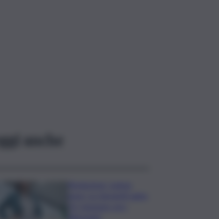
ggi anche
Risoluzione ‘campo
largo’ su Giorgetti agita
Pd, tensione con i
Riformisti