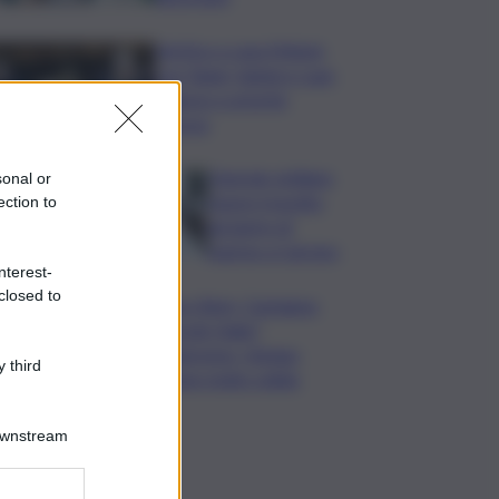
Vertice a casa Meloni
con Tajani, Salvini e Lupi:
bilancio e priorità
ripresa
Operaio siciliano
sonal or
muore travolto
ection to
da lastre di
marmo a Carrara
nterest-
closed to
Banco Bpm, Castagna:
Agricole Italia?
Valuteremo, ritengo
 third
fusione molto solida
Downstream