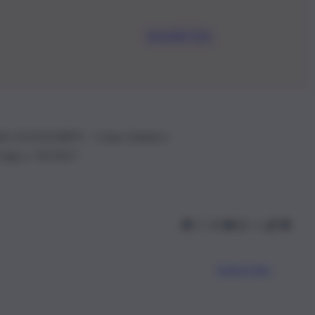
Iscriviti Ora
.IVA: 01153210875 – Cciaa Catania n.
 D.lgs n. 70/2017
Scarica l’app