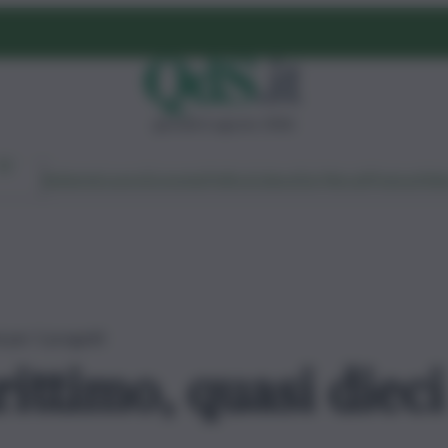
giovedì 6 agosto 2026
Ambiente
Lavoro
Economia
Politica
Cultura
Dai Mercati
Podcast
Vid
i per 5 progetti
ttimo, quasi dieci 