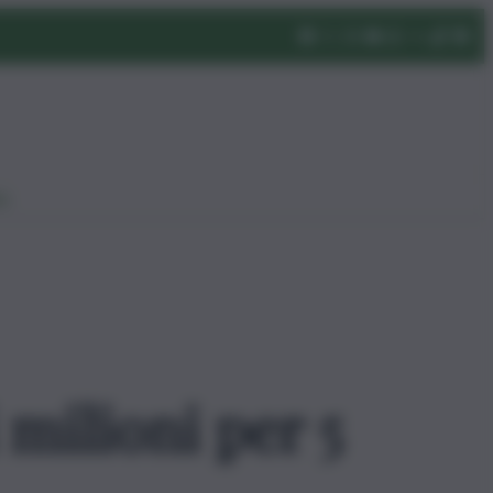
eo
milioni per 5