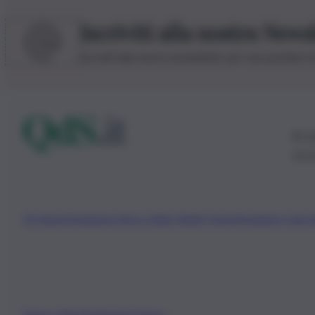
Iscriviti alla nostra News
Iscriviti alla nostra newsletter per non perdere 
© 20
0115
Chi Siamo
Fondazione Etica e Valori Marilù Tregua
Fondatore Carlo 
Privacy Policy
Preferenze Privacy