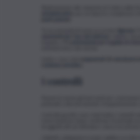
Relativamente alle violazioni al Codice della S
amministrative
, per un importo complessivo d
punti patente
.
Tra le principali infrazioni accertate
figurano 7
sanzionati per l’uso del telefono
cellulare dur
di guida, e
9 contestazioni per la guida di cic
amministrativo del veicolo.
Inoltre, sono stati
sequestrati 20 veicoli privi 
revisione periodica
.
I controlli
Numerosi anche gli interventi per contrastare 
pedonali e attraversamenti, frequentemente caus
Controlli specifici sono stati inoltre condotti 
motociclistiche hanno verificato l’eventuale pre
di oggetti atti ad offendere, senza riscontrare 
L’attività, sviluppata in modo capillare su tutt