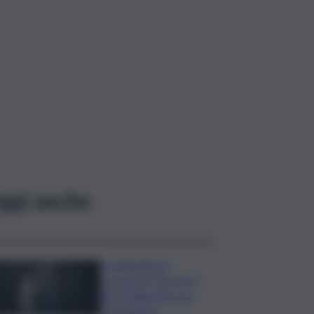
ggi anche
In anteprima a
Locarno79 “Armony”,
film di Albertini con
Mastandrea