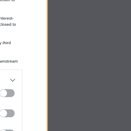
nterest-
closed to
 third
Downstream