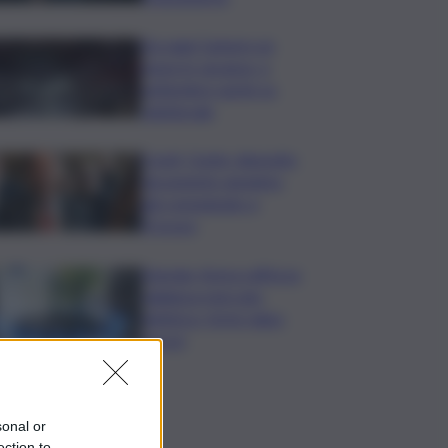
Da oggi Camere un
mese in vacanza, a
settembre sprint su
l.elettorale
Covid, Conte: deposito
documento anonimo,
già consegnato a
Procura
Energia, Arera rafforza
vigilanza mercato
elettrico: forte rialzo
prezzi
sonal or
ection to