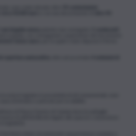
trada, sono state elevate oltre
55 contestazioni
i
circa 50.000 euro
e con una decurtazione di
oltre 90
 casi di guida senza
patente mai conseguita,
5 conducenti
ante la guida, con conseguente sospensione del documento
lomotori senza casco
, per le quali è stato disposto il fermo
di copertura assicurativa
, oltre ad accertate
4 omissioni di
la sosta irregolare in prossimità di siti monumentali, zone
a di intralcio o pericolo per la viabilità.
nell’area di Piazza Duomo di Catania dove le pattuglie
senza di attività illecite legate allo spaccio o al possesso
irregolarità.
o il territorio etneo, ha assicurato una presenza costante e