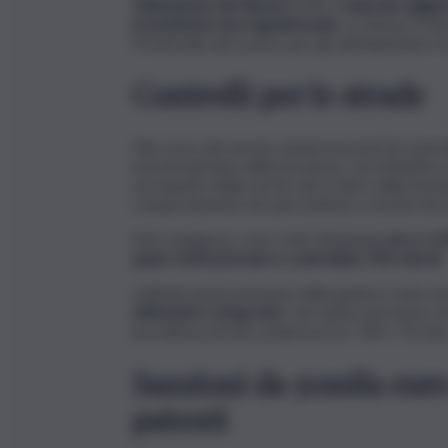
Valutazione dei Rischi
(DVR), il
mancato aggio
in posizione non regolarizzata
. La donna è stat
Provinciale del Lavoro per gli adempimenti e 
Controlli per le strade
Nel corso dei servizi, numerosi posti di control
ed extraurbane della provincia, con l’obiettivo 
sul rispetto delle norme del Codice della Strad
comportamenti che più mettono a rischio l’inc
Nel complesso, sono stati effettuati
circa 1.1
quasi 1.600 persone e controllato 950 veicoli
.
L’attività di prevenzione della guida in stato di
etilometri e drug-test
, che hanno permesso d
prevalenza di età compresa tra i 18 e i 32 anni
Sanzioni da 50mila euro
patenti