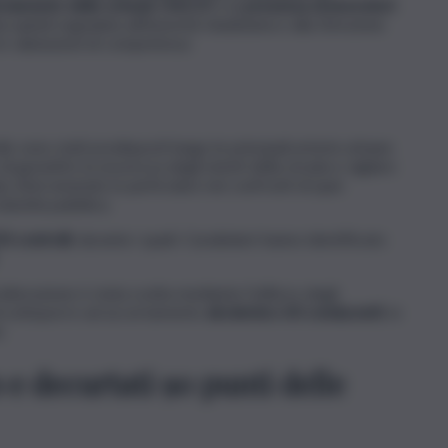
rnamento delle schede HACCP
e la
presenza di lavoratori
a quindi segnalata all’Autorità Giudiziaria e alla Direzione
le valutazioni di competenza
lo sono stati predisposti lungo le principali arterie urbane
di garantire la sicurezza degli utenti della strada e vigilare
a, intervenendo in particolare nei confronti di quei
olumità pubblica.
50 controlli
, durante i quali i Carabinieri hanno identificato
 alterazione è stata svolta mediante l’utilizzo degli
i sottoporre ad accertamento
alcolemico 60 conducenti
, in
.
 e decurtati 90 punti delle