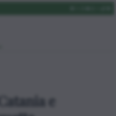
eo
Catania e