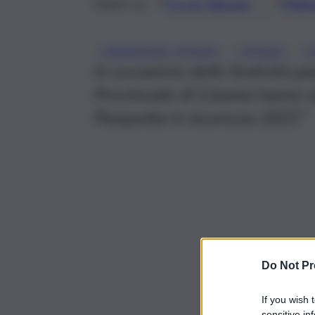
Google
Discover
Fonti 
Seguici su
, 
, 
CARABINIERI CATANIA
CATANIA
C
In occasione delle festività p
Provinciale di Catania hanno d
Pasquetta in sicurezza 2025”
Do Not Pr
If you wish 
sensitive in