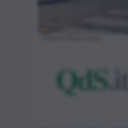
Carabinieri Zafferana Pasqua