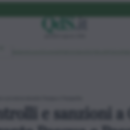
giovedì 6 agosto 2026
Ambiente
Lavoro
Economia
Politica
Cultura
Dai Mercati
Podcast
Vid
ia e provincia durante Pasqua e Pasquetta
rolli e sanzioni a 