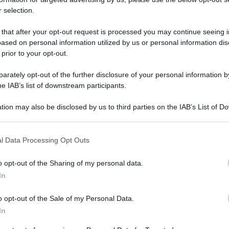
 selection.
 that after your opt-out request is processed you may continue seeing i
nieri del Comando Provinciale di
Catania
hanno dato avvio
ased on personal information utilized by us or personal information dis
za 2025
”, un ampio dispositivo di prevenzione e controllo
 prior to your opt-out.
 delle leggi e a far trascorrere in serenità le giornate di
atori che, in questo periodo, raggiungono la provincia etnea
rately opt-out of the further disclosure of your personal information by
 e culturali.
he IAB’s list of downstream participants.
t, news e aggiornamenti CLICCA QUI
tion may also be disclosed by us to third parties on the IAB’s List of 
ati condotti con il contributo sinergico delle Compagnie, delle
 that may further disclose it to other third parties.
l’Arma, con particolare attenzione alle aree urbane a
arterie stradali e ai principali luoghi di aggregazione.
l Data Processing Opt Outs
ono state denunciate
o opt-out of the Sharing of my personal data.
In
enunciate in stato di
libertà
, sulla base degli indizi raccolti
ro storico di Catania, i Carabinieri del Nucleo Radiomobile
o opt-out of the Sale of my Personal Data.
o mentre esercitava abusivamente l’attività di
In
 destinatario di un divieto di ritorno nelle cosiddette