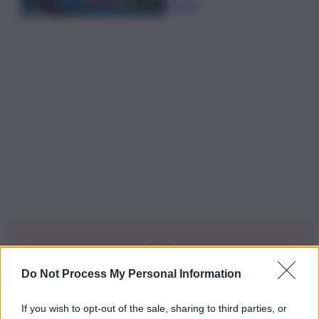
misura
Do Not Process My Personal Information
Iscriviti alla nostra Newsletter
If you wish to opt-out of the sale, sharing to third parties, or