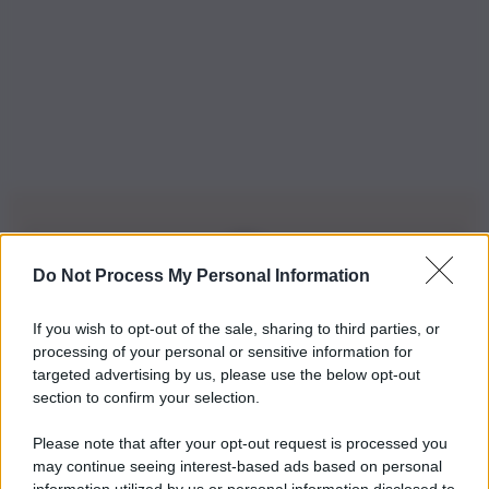
Do Not Process My Personal Information
Iscriviti alla nostra Newsletter
If you wish to opt-out of the sale, sharing to third parties, or
Iscriviti alla nostra newsletter per non perdere le ultime
processing of your personal or sensitive information for
novità
targeted advertising by us, please use the below opt-out
section to confirm your selection.
Iscriviti Ora
Please note that after your opt-out request is processed you
may continue seeing interest-based ads based on personal