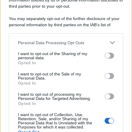
information utilized by us or personal information disclosed to
third parties prior to your opt-out.
You may separately opt-out of the further disclosure of your
personal information by third parties on the IAB’s list of
© 2026 | Ediservice s.r.l. 95126 Catania – Via Principe
downstream participants.
Nicola, 22 – P.IVA: 01153210875 – Cciaa Catania n.
Personal Data Processing Opt Outs
This information may also be disclosed by us to third parties
01153210875 – Quotidiano di Sicilia usufruisce dei
on the IAB’s List of Downstream Participants that may further
contributi di cui al D.lgs n. 70/2017
I want to opt-out of the Sharing of my
disclose it to other third parties.
personal data.
Opted In
I want to opt-out of the Sale of my
Personal Data.
Chi Siamo
Opted In
Fondazione Etica e Valori Marilù Tregua
Fondatore Carlo Alberto Tregua
Lavora con noi
I want to opt-out of processing my
Personal Data for Targeted Advertising.
Gerenza
Opted In
I want to opt-out of Collection, Use,
Retention, Sale, and/or Sharing of my
Personal Data that Is Unrelated with the
Purposes for which it was collected.