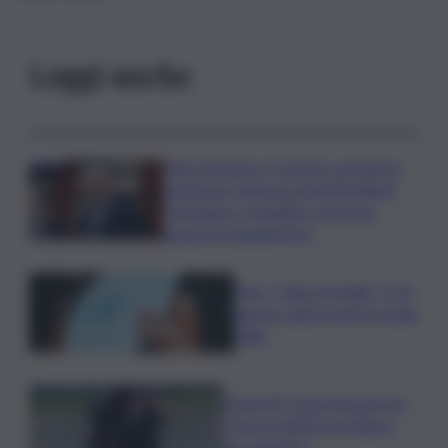
Leggi anche
Ddl Coesione e Crescita, semaforo
verde per manovra da 200 milioni:
“Sostegno a famiglie e imprese
grazie al risanamento”
Vino, “Calici di Stelle”: il 10
agosto tanti eventi in tutta
Italia
MotoGP, Torna Bezzecchi:
“Non al 100% ma lotterò
fino alla fine”