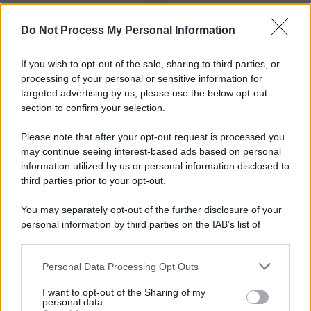
Do Not Process My Personal Information
Iscriviti alla nostra Newsletter
If you wish to opt-out of the sale, sharing to third parties, or
Iscriviti alla nostra newsletter per non perdere le ultime
processing of your personal or sensitive information for
novità
targeted advertising by us, please use the below opt-out
section to confirm your selection.
Iscriviti Ora
Please note that after your opt-out request is processed you
may continue seeing interest-based ads based on personal
information utilized by us or personal information disclosed to
third parties prior to your opt-out.
You may separately opt-out of the further disclosure of your
personal information by third parties on the IAB’s list of
© 2026 | Ediservice s.r.l. 95126 Catania – Via Principe
downstream participants.
Nicola, 22 – P.IVA: 01153210875 – Cciaa Catania n.
Personal Data Processing Opt Outs
This information may also be disclosed by us to third parties
01153210875 – Quotidiano di Sicilia usufruisce dei
on the IAB’s List of Downstream Participants that may further
contributi di cui al D.lgs n. 70/2017
I want to opt-out of the Sharing of my
disclose it to other third parties.
personal data.