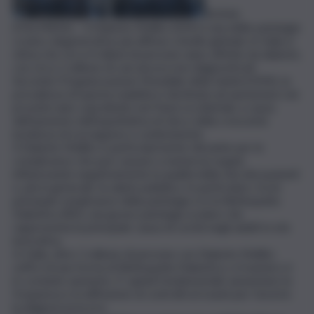
ROMA
(ITALPRESS) – Il Diabete Mellito (DM) è una delle patologie
cronico degenerative più diffuse a livello globale; in Italia si
stima che circa 4 milioni di persone siano affette da diabete,
con circa 1 milione di casi ancora non diagnosticati.
Secondo l’Organizzazione Mondiale della Sanità (OMS), la
prevalenza di questa malattia è destinata ad aumentare nei
prossimi anni, soprattutto nei Paesi occidentali, a causa
dell’aumento dell’aspettativa di vita e della crescente
incidenza di sovrappeso e sedentarietà.
Il Diabete Mellito è particolarmente rilevante per le
complicanze che può causare a numerosi organi,
influenzando negativamente la qualità della vita dei pazienti
e, più in generale, la salute pubblica. In particolare, tra le
principali complicanze della patologia vi è la Retinopatia
Diabetica (RD), una grave patologia oculare che
rappresenta la principale causa di cecità negli adulti in età
lavorativa.
In Italia, oltre 1 milione di persone con Diabete Mellito
soffre di una forma di Retinopatia Diabetica, e il numero è
in costante aumento. E’ quindi fondamentale aumentare la
frequenza e la diffusione di controlli ed esami per favorire
la diagnosi precoce.