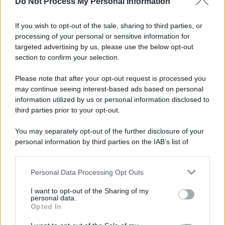
Do Not Process My Personal Information
Iscriviti alla nostra Newsletter
If you wish to opt-out of the sale, sharing to third parties, or
Iscriviti alla nostra newsletter per non perdere le ultime
processing of your personal or sensitive information for
novità
targeted advertising by us, please use the below opt-out
section to confirm your selection.
Iscriviti Ora
Please note that after your opt-out request is processed you
may continue seeing interest-based ads based on personal
information utilized by us or personal information disclosed to
third parties prior to your opt-out.
You may separately opt-out of the further disclosure of your
personal information by third parties on the IAB’s list of
© 2026 | Ediservice s.r.l. 95126 Catania – Via Principe
downstream participants.
Nicola, 22 – P.IVA: 01153210875 – Cciaa Catania n.
Personal Data Processing Opt Outs
This information may also be disclosed by us to third parties
01153210875 – Quotidiano di Sicilia usufruisce dei
on the IAB’s List of Downstream Participants that may further
contributi di cui al D.lgs n. 70/2017
I want to opt-out of the Sharing of my
disclose it to other third parties.
personal data.
Opted In