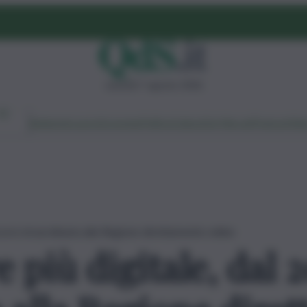
venerdì 7 agosto 2026
Ambiente
Lavoro
Economia
Politica
Cultura
Dai Mercati
Podcast
Vid
icorsi straordinaria alla Regione direttamente online
e più digitale, dal 