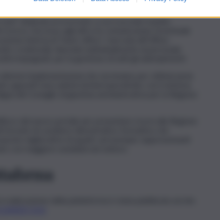
na gestione più trasparente dei diversi passaggi”.
nd” dedicata ai ricorrenti, a cui si accede tramite
 ricorso, l’accesso agli atti e le comunicazioni, l’eventuale
zione interna di “back-office”, riservata all’Ufficio
site credenziali, rilasciate individualmente al personale
rativi impegnati, per la gestione di tutti gli adempimenti.
ulteriori implementazioni che serviranno per ottimizzarne
nte appositi meccanismi di interoperatività, con il sistema
Siga) del Consiglio di giustizia amministrativa per la Regione
utilizzo del nuovo portale per presentare ricorsi alla Regione
iti incontri di carattere dimostrativo-formativo che
roposte migliorative di quanti, ad esempio rappresentanti
no con maggiore assiduità nel settore.
ttaforma
a realizzazione della piattaforma è stata pubblicata sul sito
CCANDO QUI
.