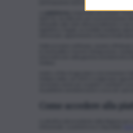
partecipazione al procedimento, assicurando u
La
piattaforma
comprende una sezione “front-e
Spid/Cie, da utilizzare per la presentazione del
interpello sullo stato del procedimento e una se
legislativo e legale, accessibile mediante appo
interessato, appartenente ai diversi livelli ope
Nelle prossime settimane, saranno effettuate 
le funzionalità e favorire l’integrazione, media
informatizzato della giustizia amministrativa (
Siciliana.
Inoltre, al fine di agevolare e incrementare l’
Siciliana online, nel 2024 si svolgeranno appos
serviranno anche per acquisire contributi e p
di pubbliche amministrazioni e avvocati, opera
Come accedere alla pia
La direttiva del presidente della Regione per l
istituzionale. La piattaforma è disponibile
CLI