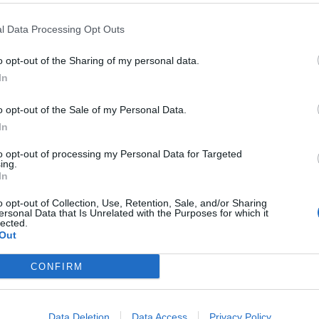
l Data Processing Opt Outs
o opt-out of the Sharing of my personal data.
In
ntare
direttamente online i ricorsi straordinari
al presidente
o opt-out of the Sale of my Personal Data.
23 dello Statuto speciale. L’Amministrazione regionale ha
In
a che consentirà ai cittadini la presentazione digitale
ministrazione regionale, come procedura alternativa alle
to opt-out of processing my Personal Data for Targeted
ing.
In
affidati dal presidente della Regione all’Ufficio legislativo
imento dell’Autorità regionale per l’innovazione tecnologica
o opt-out of Collection, Use, Retention, Sale, and/or Sharing
ersonal Data that Is Unrelated with the Purposes for which it
lected.
Out
24 ricorsi online alla Regione
CONFIRM
igitalizzazione dei servizi
e la semplificazione delle attività
dente della Regione Renato Schifani -. Grazie a questa
endere più facili le procedure per i cittadini e favorirne la
Data Deletion
Data Access
Privacy Policy