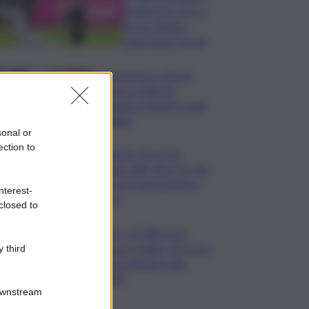
Melbourne City e
fa suo l’Anglo-
palermitan Trophy
Enoturismo, Cinque
Terre e Salento
guidano desideri degli
italiani
sonal or
ection to
Banche, First Cisl:
boom utili, oltre 15 mln
per le 5 più grandi in I
nterest-
sem
closed to
Usa, -23.000 posti
lavoro a luglio, secondo
 third
dato peggiore del
2026
Downstream