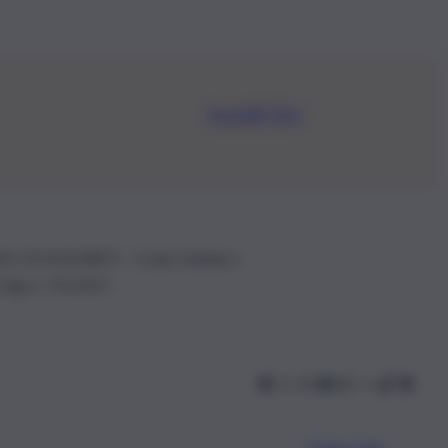
Iscriviti Ora
.IVA: 01153210875 – Cciaa Catania n.
 D.lgs n. 70/2017
Scarica l’app