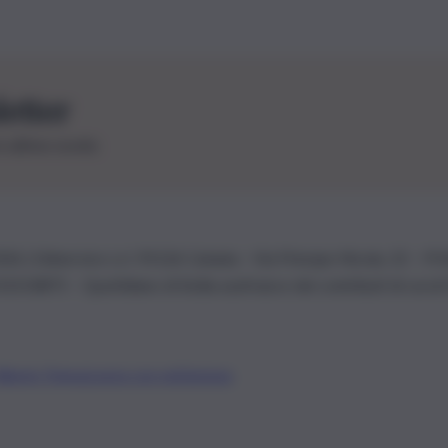
letter
le ultime novità
26 | Ediservice s.r.l. 95126 Catania – Via Principe Nicola, 22 – P
3210875 – Quotidiano di Sicilia usufruisce dei contributi di cui al
Alberto Tregua
Lavora con noi
Gerenza