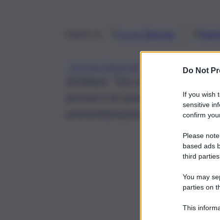
Google
Discover
Fonti 
Seguici su
, 
DIGITALIZZAZIONE
DIGITALIZZAZION
Do Not Pr
Schifani: “Un ulteriore passo a
servizi e la semplificazione del
If you wish 
sensitive in
amministrazione”-
confirm your
Please note
based ads b
third parties
You may sepa
parties on t
This informa
Participants