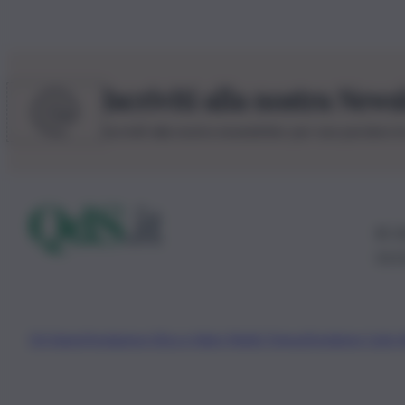
Iscriviti alla nostra News
Iscriviti alla nostra newsletter per non perdere 
© 20
0115
Chi Siamo
Fondazione Etica e Valori Marilù Tregua
Fondatore Carlo 