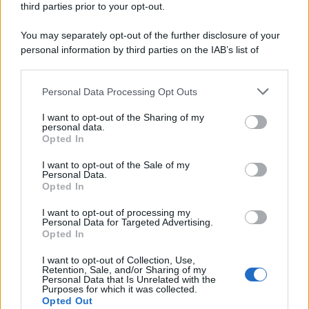
third parties prior to your opt-out.
You may separately opt-out of the further disclosure of your
personal information by third parties on the IAB’s list of
© 2026 | Ediservice s.r.l. 95126 Catania – Via Principe
downstream participants.
Nicola, 22 – P.IVA: 01153210875 – Cciaa Catania n.
Personal Data Processing Opt Outs
This information may also be disclosed by us to third parties
01153210875 – Quotidiano di Sicilia usufruisce dei
on the IAB’s List of Downstream Participants that may further
contributi di cui al D.lgs n. 70/2017
I want to opt-out of the Sharing of my
disclose it to other third parties.
personal data.
Opted In
I want to opt-out of the Sale of my
Personal Data.
Chi Siamo
Opted In
Fondazione Etica e Valori Marilù Tregua
Fondatore Carlo Alberto Tregua
Lavora con noi
I want to opt-out of processing my
Personal Data for Targeted Advertising.
Gerenza
Opted In
I want to opt-out of Collection, Use,
Retention, Sale, and/or Sharing of my
Personal Data that Is Unrelated with the
Purposes for which it was collected.
Opted Out
Scarica l’app