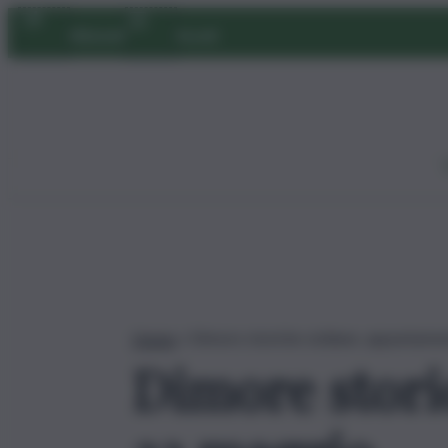
Vai
Abbonati
Accedi
al
contenuto
Home
»
Dimore storiche siciliane, appuntame
Dimore stori