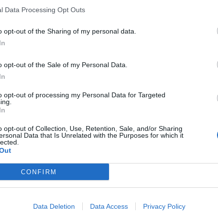
l Data Processing Opt Outs
a riapre le porte. La prossima
domenica 22 maggio
, infatti,
o opt-out of the Sharing of my personal data.
Dimore Storiche Italiane
, giunta quest’anno alla XII
In
ille, parchi e giardini siciliani saranno visitabili
o che deve costituire il perno dello sviluppo sostenibile a
o opt-out of the Sale of my Personal Data.
In
zione Nazionale Case della Memoria e Federmatrimoni ed
ocinio della Commissione Nazionale Italiana per l’Unesco,
to opt-out of processing my Personal Data for Targeted
 Turismo e di ENIT – Agenzia Nazionale del Turismo e del
ing.
In
nno Media Partner dell’evento sarà il Tgr.
 dall’immenso valore sociale, culturale ed economico che i
o opt-out of Collection, Use, Retention, Sale, and/or Sharing
ersonal Data that Is Unrelated with the Purposes for which it
todire e a valorizzare. Le dimore storiche, infatti,
lected.
 di rara bellezza ma anche il perno di una economia
Out
i tali immobili si ubica, infatti, in piccoli comuni con una
9% dei casi, addirittura sotto i 5.000 residenti.
CONFIRM
asione per sensibilizzare la società civile e le istituzioni
 il tessuto socio-economico del Paese.
Il loro indotto,
e filiere
. Molte poi sono le figure professionali che
Data Deletion
Data Access
Privacy Policy
apere antico – artigiani, restauratori, maestri vetrai –