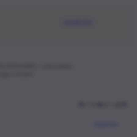
Iscriviti Ora
.IVA: 01153210875 – Cciaa Catania n.
 D.lgs n. 70/2017
Scarica l’app