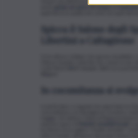
sempre più difficili da reperire. Un patrimonio
anche
grazie ad opere di restauro e manteni
quali deriva la qualità dei centri nei quali tali be
Spicca il Salone degli 
Libertini a Caltagirone
Tra le dimore siciliane che aprono al pubblico, s
Palazzo Spadaro Libertini che conserva uno dei
Coda Pleyel Wolff databile 1860 circa perfet
Wagner.
In cocomitanza si svol
In particolare, si segnala che quest’anno la Gi
concomitanza con Buongiorno Ceramica, manifes
maggio: chi visiterà i Saloni di Rappresentanza
esposte opere di
Maestri ceramisti locali
, in
ha deciso di accogliere “il bello nel bello” re
tutto il mondo, all’interno dei propri fastosi sal