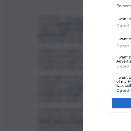
Persona
PALERMO – Il più grande museo diffuso d’Itali
I want t
torna la
Giornata Nazionale dell’Associazione 
Opted 
edizione.
Luoghi esclusivi come castelli, rocche, v
gratuitamente
, per immergersi in un patrimoni
I want t
lungo termine del Paese.
Opted 
L’iniziativa, in collaborazione con l’Associa
Eventi Privati (Federmep), ha ricevuto il patr
I want 
del Ministero della Cultura, del Ministero del
Advertis
Opted 
Comune di Caltagirone e di Ragusa. Da quest’a
Quella degli immobili storici è una rete unica,
I want t
of my P
proprietari si impegnano quotidianamente a cus
was col
costituiscono
non solo un patrimonio turistico
Opted 
circolare per i borghi
su cui si trovano. Il 54% d
popolazione inferiore a 20.000 abitanti e, nel 2
La Giornata Nazionale Adsi è quindi anche un’occ
sul ruolo che le dimore storiche ricoprono per
infatti, genera un impatto positivo su moltissim
gravitano intorno ad una dimora, mestieri dal s