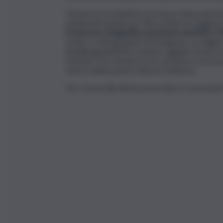
Numerose le iniziative promosse dai proprieta
spettacoli teatrali, per intercettare le esigenz
il concorso fotografico promosso da ADSI e 
rivolto a tutti gli utenti di Instagram. Le migl
#challengeadsi2022 saranno oggetto di una mos
Festival. Il/La vincitore/rice assoluto/a avrà p
storica della propria città di residenza.
Per recarsi alla dimora prescelta, è necessario 