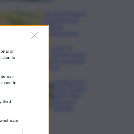
Librandi premiata da
Legambiente per
l’impegno
nell’agroecologia
In Istria, da
sonal or
settembre tartufi,
ection to
vino e produzioni
locali
nterest-
Accoltellarono il
closed to
rivale a Marsala:
padre e figlio
finiscono ai
 third
domiciliari
Downstream