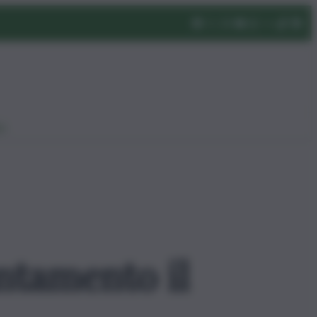
eo
ntamento il