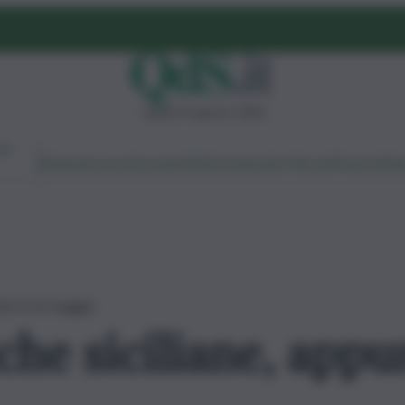
sabato 8 agosto 2026
Ambiente
Lavoro
Economia
Politica
Cultura
Dai Mercati
Podcast
Vid
nto il 22 maggio
che siciliane, appu