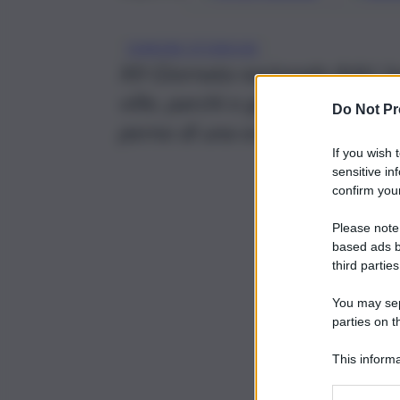
DIMORE STORICHE
XII Giornata nazionale Adsi: lu
ville, parchi e giardini visitab
Do Not Pr
perno di una economia circolar
If you wish 
sensitive in
confirm your
Please note
based ads b
third parties
You may sepa
parties on t
This informa
Participants