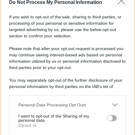
Do Not Process My Personal Information
Iscriviti alla nostra Newsletter
If you wish to opt-out of the sale, sharing to third parties, or
Iscriviti alla nostra newsletter per non perdere le ultime
processing of your personal or sensitive information for
novità
targeted advertising by us, please use the below opt-out
section to confirm your selection.
Iscriviti Ora
Please note that after your opt-out request is processed you
may continue seeing interest-based ads based on personal
information utilized by us or personal information disclosed to
third parties prior to your opt-out.
You may separately opt-out of the further disclosure of your
personal information by third parties on the IAB’s list of
© 2026 | Ediservice s.r.l. 95126 Catania – Via Principe
downstream participants.
Nicola, 22 – P.IVA: 01153210875 – Cciaa Catania n.
Personal Data Processing Opt Outs
This information may also be disclosed by us to third parties
01153210875 – Quotidiano di Sicilia usufruisce dei
on the IAB’s List of Downstream Participants that may further
contributi di cui al D.lgs n. 70/2017
I want to opt-out of the Sharing of my
disclose it to other third parties.
personal data.
Opted In