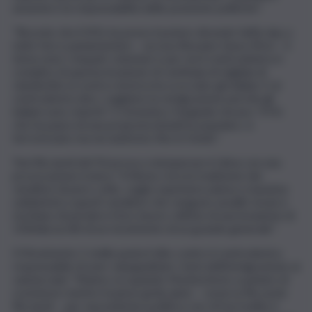
assumerci la responsabilità delle posizione politiche”.
“Ricordo che il M5s ha preso il potere dicendo Vaffa day a
tutto l’arco parlamentare – accusa Rossano Sasso (Fnv) – il
tema sono i rimpatri volontari e per noi il centrosinistra è
complice di questa invasione di centinaia di migliaia di
clandestini, la vostra retorica ha scocciato gli italiani. E al
centrodestra dico: vogliamo la remigrazione perchè gli
italiani sono stanchi”. E Domenico Furgiuele rincara: “il Pd
che ha paura di una proposta iniziativa popolare, si
terrorizzano ma noi andremo fino in fondo”.
Toni Ricciardi del Pd prova a stemperare il clima con una
provocazione ironica: “A Roma c’era la tradizione dei
venditori di pere cotte, voglio esprimere piena e massima
solidarietà a questi venditori che vengono assaliti, invasi e
rischiano di perdere il loro lavoro vittime di una invasione di
150mila iscritti di un movimento di un grande generale”.
Il Movimento 5 stelle punta il dito contro il centrodestra
responsabile di aver subappaltato i temi dell’immigrazione ai
vannacciani: “Stiamo occupando Montecitorio a parlare di
scemenze mentre il paese grida aiuto – osserva Riccardo
Ricciardi -, per una polemica politica con chi ha tradito il