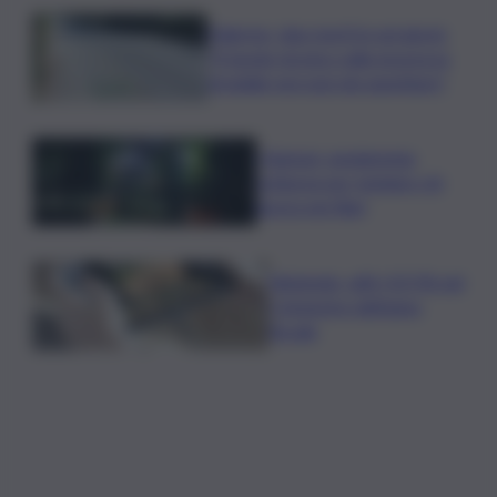
Palermo, due morti in sei giorni:
“Il tavolo tecnico sulla sicurezza
stradale non può più aspettare”
I Barisei: vendemmia
notturna per tutelare chi
lavora nei filari
Nintendo, utili +53,5% nel
I trimestre dell’anno
fiscale