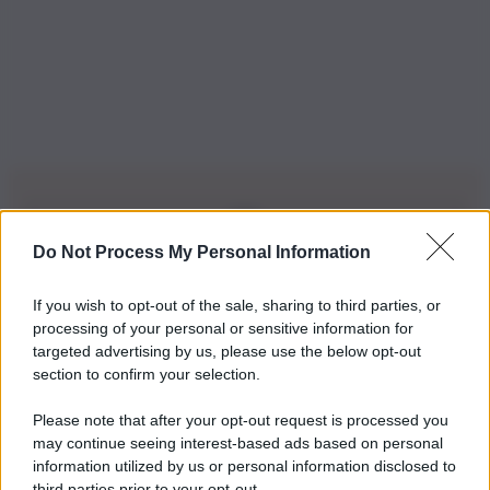
Do Not Process My Personal Information
Iscriviti alla nostra Newsletter
If you wish to opt-out of the sale, sharing to third parties, or
Iscriviti alla nostra newsletter per non perdere le ultime
processing of your personal or sensitive information for
novità
targeted advertising by us, please use the below opt-out
section to confirm your selection.
Iscriviti Ora
Please note that after your opt-out request is processed you
may continue seeing interest-based ads based on personal
information utilized by us or personal information disclosed to
third parties prior to your opt-out.