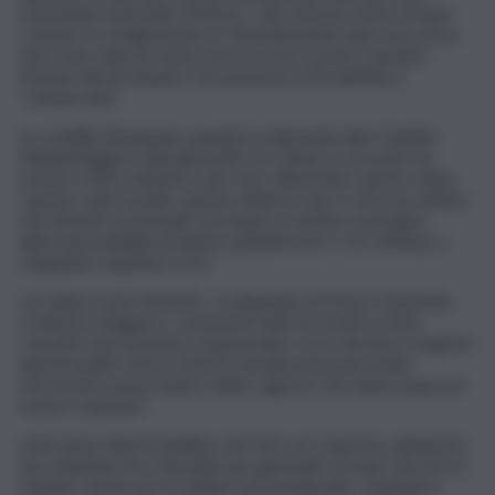
assemblea nazionale di Roma. I due temi al centro di quel
comizio: la remigrazione e i femminicidi (il reato non serve,
ndr) sono stati al centro di un acceso scontro durante
l’esame del dl rimpatri. Da una parte il Pd dall’altra i
“vannacciani”.
Le scintille divampano quando la deputata dem Ouidad
Bakkali legge in aula gli insulti e le minacce ricevute via
social e critica Vannacci per aver alimentato questo clima,
“questo odio sociale, questa violenza che ci vorrà un attimo
che diventi un incendio, proviamo a mettere un’argine
all’irresponsabilità di queste piattaforme e chi continua a
sdoganare qualsiasi cosa”.
Le replica Laura Ravetto. La deputata di Futuro nazionale,
comincia a leggere i commenti fatti sui social su di lei
“perchè sono passata col generale e so io da dove vengono
questi insulti. Invece di fare rivendicazioni personali
dovremmo preoccuparci delle ragazze che hanno paura di
essere stuprate”.
Interviene Vittoria Baldino del M5s ed “esprime solidarietà
sia a Bakkali che a Ravetto per gli insulti ricevuti. Ma serve
rispetto anche per le vittime di femminicidio. Dobbiamo