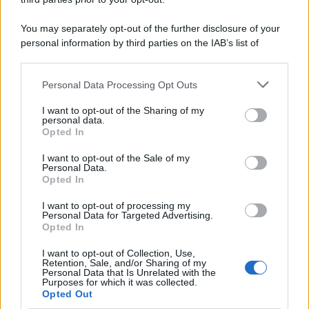
You may separately opt-out of the further disclosure of your
personal information by third parties on the IAB’s list of
© 2026 | Ediservice s.r.l. 95126 Catania – Via Principe
downstream participants.
Nicola, 22 – P.IVA: 01153210875 – Cciaa Catania n.
Personal Data Processing Opt Outs
This information may also be disclosed by us to third parties
01153210875 – Quotidiano di Sicilia usufruisce dei
on the IAB’s List of Downstream Participants that may further
contributi di cui al D.lgs n. 70/2017
I want to opt-out of the Sharing of my
disclose it to other third parties.
personal data.
Opted In
I want to opt-out of the Sale of my
Personal Data.
Chi Siamo
Opted In
Fondazione Etica e Valori Marilù Tregua
Fondatore Carlo Alberto Tregua
Lavora con noi
I want to opt-out of processing my
Personal Data for Targeted Advertising.
Gerenza
Opted In
I want to opt-out of Collection, Use,
Retention, Sale, and/or Sharing of my
Personal Data that Is Unrelated with the
Purposes for which it was collected.
Opted Out
Scarica l’app