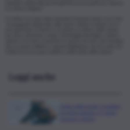
mandato elettorale perchè gli interessa la poltrona. Questa
è la destra italiana”.
C’è infine chi come Elena Bonetti di Azione invita a non fare
“propaganda elettorale sulle donne vittime di abusi: non è
una questione di destra o di sinistra, la difesa delle donne
non deve diventare campo di battaglia ideologica, stiamo
attenti a non farci trascinare in questo terreno che farebbe
fare un passo indietro a questa legislatura, da chi vuole che
l’Italia faccia un passo indietro nella tutela delle donne”.
Leggi anche
Codice della strada, si studiano
le novità: patente a 17 anni e
sorpasso a destra