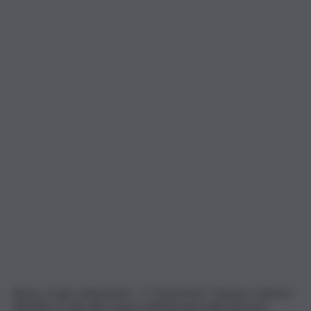
Roma, 16 giu. (askanews) – Il “fenomeno” Vannacci anima il
dibattito in aula alla Camera all’indomani della discussa