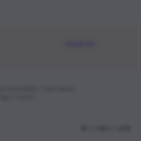
Iscriviti Ora
.IVA: 01153210875 – Cciaa Catania n.
 D.lgs n. 70/2017