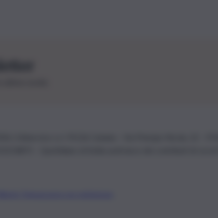
letter
le ultime novità
26 | Ediservice s.r.l. 95126 Catania – Via Principe Nicola, 22 – P
3210875 – Quotidiano di Sicilia usufruisce dei contributi di cui al
Alberto Tregua
Lavora con noi
Gerenza