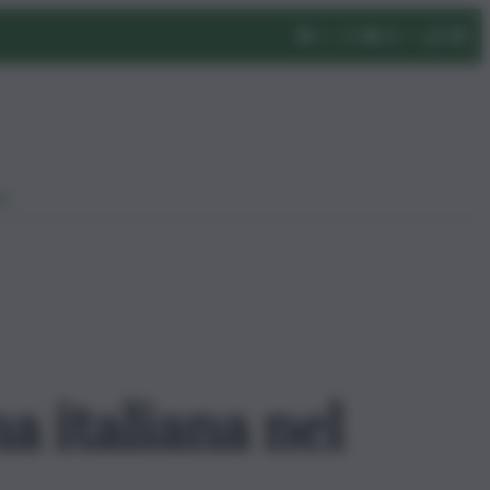
eo
a italiana nel