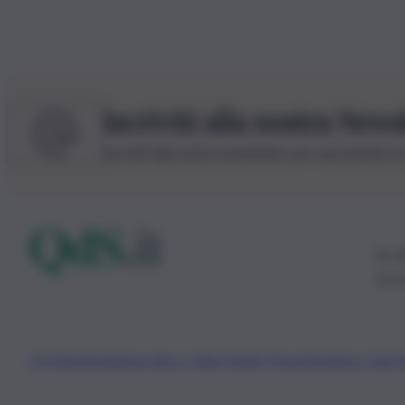
Iscriviti alla nostra News
Iscriviti alla nostra newsletter per non perdere 
© 20
0115
Chi Siamo
Fondazione Etica e Valori Marilù Tregua
Fondatore Carlo 