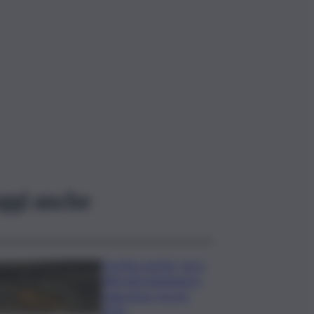
ggi anche
Caretta caretta, circa
280 nidi individuati in
Italia dopo record
2025