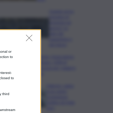
Quando arriva
l’assegno di
inclusione ad
agosto? Le
date del
pagamento e
dei rinnovi
sonal or
Turismo, Osservatorio
ection to
Telepass: +20% di
interesse per i viaggi in
nterest-
auto
closed to
Palermo, rapina
in un centro
 third
scommesse:
bottino da 5mila
euro
Downstream