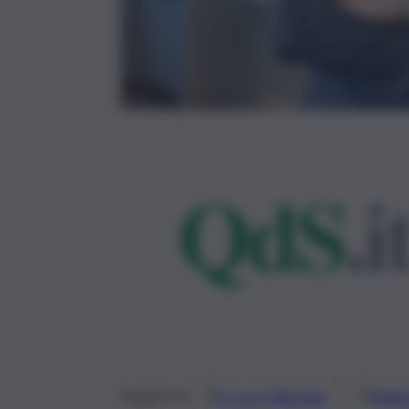
Google
Discover
Fonti 
Seguici su