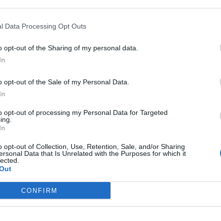
 that may further disclose it to other third parties.
oria e il valore culturale ed identitario della tavola italiana
nsorzio, Luca Rigotti, parlando di “un riconoscimento che
l Data Processing Opt Outs
adizione, della territorialità e del saper fare italiano. Un
llenni accompagna la cucina italiana come elemento di
promozione e di valorizzazione del Pinot Grigio Doc Delle
o opt-out of the Sharing of my personal data.
 volumi di export e ambasciatore del Made in Italy nel
In
ncluso Rigotti – ed in particolare il ministro Francesco
zione il percorso di riconoscimento Unesco che consolida
o opt-out of the Sale of my Personal Data.
tale ruolo sociale ed economico dell’intero comparto
In
to opt-out of processing my Personal Data for Targeted
ing.
In
o opt-out of Collection, Use, Retention, Sale, and/or Sharing
ersonal Data that Is Unrelated with the Purposes for which it
lected.
Out
CONFIRM