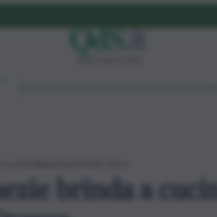
sabato 8 agosto 2026
Ambiente
Lavoro
Economia
Politica
Cultura
Dai Mercati
Podcast
Vid
 a cucina italiana nel patrimonio Unesco
ezie brinda a cucin