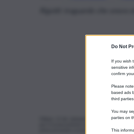
Rigotti: traguardo che onora st
Do Not Pr
If you wish 
sensitive in
confirm your
Please note
based ads b
third parties
You may sepa
parties on t
Milano, 12 dic. (askanews) – Il Consorzio Do
per il riconoscimento della cucina Italiana co
prima al mondo a essere riconosciuta nella sua
This informa