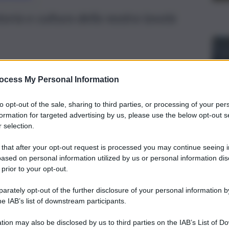
oria e cultura della nostra tavola
ocess My Personal Information
to opt-out of the sale, sharing to third parties, or processing of your per
formation for targeted advertising by us, please use the below opt-out s
 selection.
 that after your opt-out request is processed you may continue seeing i
ased on personal information utilized by us or personal information dis
 prior to your opt-out.
rately opt-out of the further disclosure of your personal information by
he IAB’s list of downstream participants.
c Delle Venezie esprime “grande soddisfazione ed orgoglio”
me Patrimonio culturale immateriale dell’umanità Unesco,
 interezza.
tion may also be disclosed by us to third parties on the IAB’s List of 