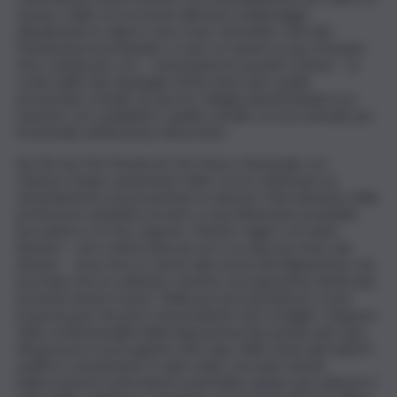
numero delle circoscrizioni all’estero (nella legge
attualmente in vigore sono 4 per entrambi i rami del
Parlamento) portandole a 2 per la Camera e per il Senato.
Non cambia per ora – nonostante le pesanti critiche – la
scelta delle due tipologie di liste bloccate: quelle
presentate a livello di ciascun collegio plurinominale (con
massimo sei candidati) e quelle a livello circoscrizionale per
l’eventuale attribuzione del premio.
Sia Fdi che Noi Moderati che Futuro Nazionale con
Vannacci hanno annunciato nelle scorse settimane un
emendamento da presentare in aula per l’introduzione delle
preferenze andando incontro a una altamente probabile
bocciatura col voto segreto. Mentre oggi è circolata
l’ipotesi – non confermata da chi si occupa da vicino del
dossier – di un ritocco anche alla norma del Bignami bis che
prevede che la coalizione, insieme al programma elettorale,
presenti anche il nome “della persona da indicare come
proposta per l’incarico di presidente del Consiglio”. Seppure
sulla costituzionalità della disposizione (la nomina del capo
del governo è prerogativa del Capo dello Stato) gli esperti
auditi in commissione si siano divisi, secondo alcune
indiscrezioni il centrodestra potrebbe optare per indicare il