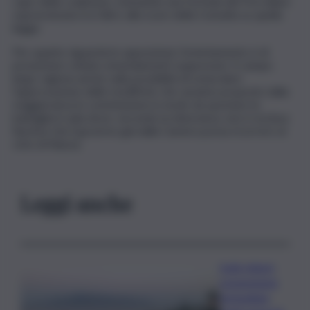
capo della coalizione, mutuando una formula del Porcellum
sopravvissuta tra l’altro alla scure della Consulta su quella
legge.
Per quanto riguarda le opposizioni, l’orientamento è di
presentare soltato emendamenti soppressivi. Il campo
largo ragiona anche sulla possibilità di ostacolare
l’approvazione delle modifiche che saranno proposte dalla
maggioranza in commissione in modo da spostare la
battaglia in aula dove, secondo la minoranza, non è esclusa
l’ipotesi che il governo già dalla Camera possa ricorrere al
voto di fiducia.
Leggi anche
Isole minori,
sospensione
immediata