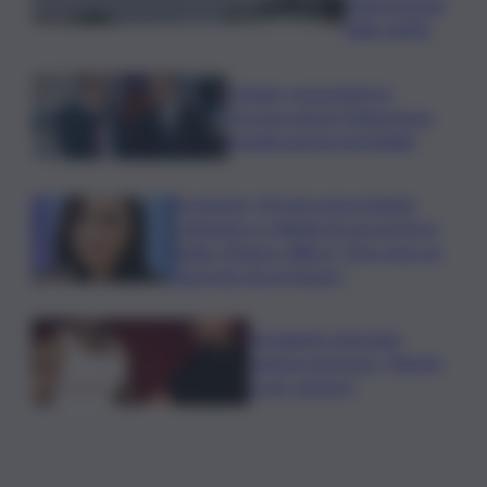
degli aumenti
delle tariffe
Catania, nonostante la
proroga niente fideiussione:
penalizzazione inevitabile
Scomparsi, 30 anni senza Angela
Celentano e migliaia di casi anche in
Sicilia. Manisco Word: “Non sono un
fascicolo da archiviare”
Sayanbull e Sinomine
insieme nel brano “Niente
è per sempre”