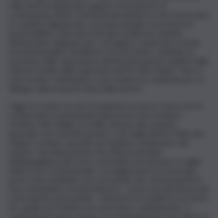
sulla riforma elettorale targata centrodestra: la
commissione Affari Costituzionali adotterà come testo base
il cosidetto Bignami bis, un proporzionale con premio di
governabilità e liste bloccate già modificato rispetto
all’articolato originario per correggere i punti più a rischio
incostituzionalità. Modifiche che non hanno cambiato la
posizione delle opposizioni sintetizzata questa mattina dalla
chiusura totale della segretaria del Pd, Elly Schlein: “Non ci
sono novità, continuiamo a non vedere le condizioni per un
dialogo sulla proposta fatta dalla destra”.
Oggi si è svolto un ciclo di audizioni sul nuovo testo che ha
confermato le perplessità sulla norma che esclude il
Trentino-Alto Adige e la Valle d’Aosta dal computo
generale, non facendo pesare i voti degli elettori delle due
regioni a statuto speciale sul risultato complessivo del
premio. Una disposizione che inficia il principio
dell’eguaglianza del voto e potrebbe non passare al vaglio
della Corte Costituzionale. La maggioranza ne aveva già
preso nota studiando una correzione che sarà proposta in
fase emendativa. Esclusa l’ipotesi – invero per gli sherpa del
centrodestra mai esistita – di inserire la modifica in un testo
ter, quello sul Trentino non sarà l’unico cambiamento. Il
centrodestra lavora anche a un emendamento per ridurre il