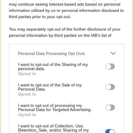
may continue seeing interest-based ads based on personal
information utilized by us or personal information disclosed to
third parties prior to your opt-out.
You may separately opt-out of the further disclosure of your
personal information by third parties on the IAB’s list of
© 2026 | Ediservice s.r.l. 95126 Catania – Via Principe
downstream participants.
Nicola, 22 – P.IVA: 01153210875 – Cciaa Catania n.
Personal Data Processing Opt Outs
This information may also be disclosed by us to third parties
01153210875 – Quotidiano di Sicilia usufruisce dei
on the IAB’s List of Downstream Participants that may further
contributi di cui al D.lgs n. 70/2017
I want to opt-out of the Sharing of my
disclose it to other third parties.
personal data.
Opted In
I want to opt-out of the Sale of my
Personal Data.
Chi Siamo
Opted In
Fondazione Etica e Valori Marilù Tregua
Fondatore Carlo Alberto Tregua
Lavora con noi
I want to opt-out of processing my
Personal Data for Targeted Advertising.
Gerenza
Opted In
I want to opt-out of Collection, Use,
Retention, Sale, and/or Sharing of my