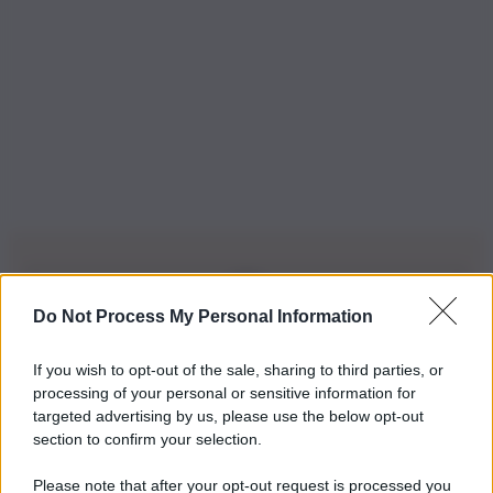
Do Not Process My Personal Information
Iscriviti alla nostra Newsletter
If you wish to opt-out of the sale, sharing to third parties, or
Iscriviti alla nostra newsletter per non perdere le ultime
processing of your personal or sensitive information for
novità
targeted advertising by us, please use the below opt-out
section to confirm your selection.
Iscriviti Ora
Please note that after your opt-out request is processed you