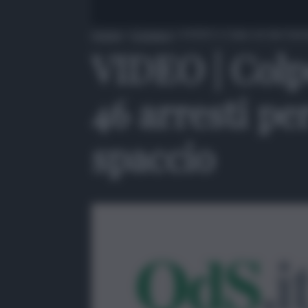
Home
»
Cronaca
»
VIDEO | Colpo al clan Santa
VIDEO | Colp
46 arresti per
spaccio