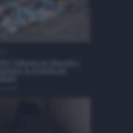
 Tv
EO | Palermo tra degrado e
zzatura, la protesta dei
identi
osto 2026