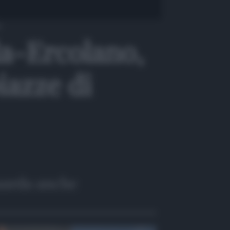
o
la-Ercolano,
iazze di
arda anche