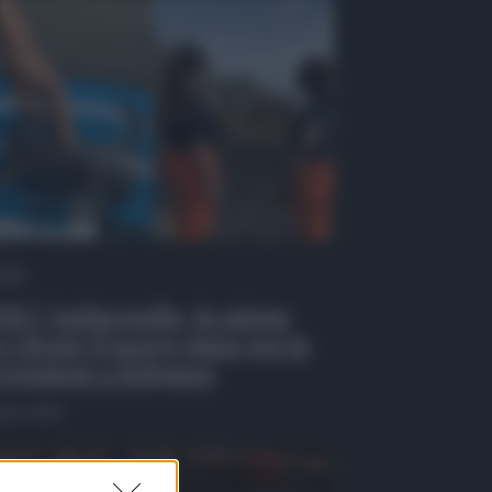
 Tv
EO | Antincendio, in azione
 i droni: il nuovo piano per la
venzione a Belpasso
osto 2026