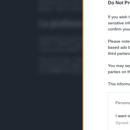
quartiere di San Giovanni Galermo di Catania 
Do Not Pr
gruppo “Nizza”, inserito nella famiglia di cos
If you wish 
La gestione delle piazz
sensitive in
confirm your
Emblematica la gestione “imprenditoriale” delle
Please note
nell’arco dell’intera giornata, con una copertu
based ads b
“concorrenza sleale” tra pushers e possibili con
third parties
Imponente il giro d’affari illecito, stimato in ci
sostentamento degli associati e al manteniment
You may sepa
circa
2.500
clienti giornalieri, alla ricerca di c
parties on t
This informa
Participants
Persona
I want t
Opted 