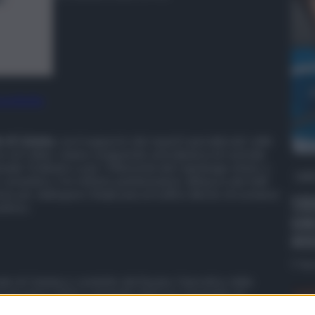
 preferite
 di Catania,
con il supporto dei reparti specializzati, nelle
mo ed Udine, stanno eseguendo un’ordinanza di custodia
bunale Ordinario e per i Minorenni del Capoluogo etneo a
QdS
n comunità e 3 in Istituto penitenziario), all’epoca dei fatti
ne per delinquere finalizzata al traffico illecito di sostanze
VID
afioso.
con
pre
5 Ag
uale di Catania e condotte dal Nucleo Operativo della
a da marzo 2021 a ad aprile 2022, ha consentito di
ivano numerose “piazze di spaccio” di droga nel popoloso