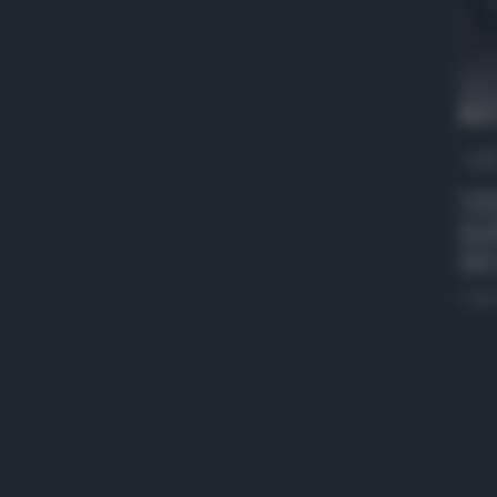
QdS
VID
mob
del
4 Ag