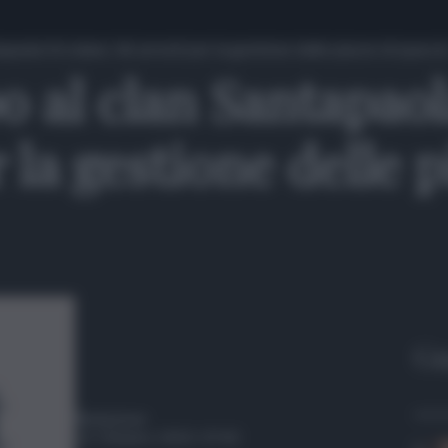
paola-Ercolano, 46 arresti per la gestione delle piazze di spacci
o al clan Santapao
 la gestione delle p
Gu
Redazione
11 Ottobre 2023, 07:42