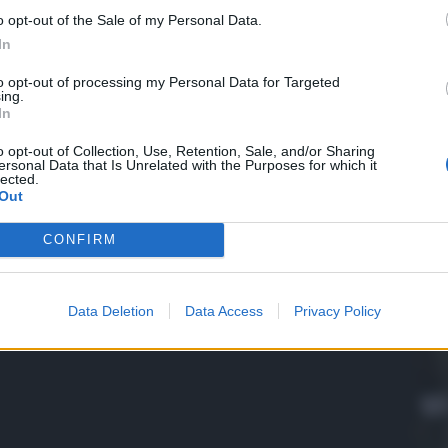
o opt-out of the Sale of my Personal Data.
In
to opt-out of processing my Personal Data for Targeted
ing.
In
o opt-out of Collection, Use, Retention, Sale, and/or Sharing
ersonal Data that Is Unrelated with the Purposes for which it
QdS
lected.
Out
VID
def
CONFIRM
“Oc
5 Ag
Data Deletion
Data Access
Privacy Policy