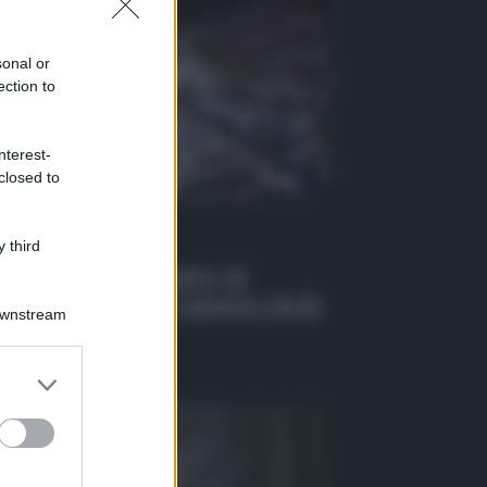
sonal or
ection to
nterest-
closed to
 Tv
 third
EO| Caso Delmastro, la
testa di Avs alla Camera con le
Downstream
de sugli occhi
osto 2026