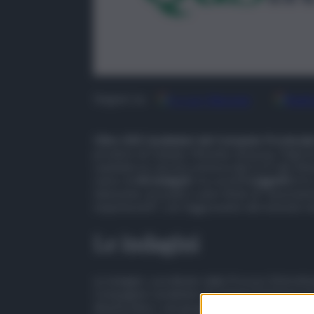
Google
Discover
Fonti
Seguici su
Oltre 200 Carabinieri del Comando Provinciale
province di Catania, Messina, Siracusa, Paler
cautelare in carcere emessa dai G.I.P. del Tri
carico di
46 indagati
, tra cui di
5 soggetti
(2 i
minorenni, accusati a vario titolo di “associazio
stupefacenti”, con l’aggravante del metodo m
Le indagini
Le indagini, coordinate dalla Procura Distrett
Compagnia Carabinieri di Catania Fontanaross
disarticolare i vari gruppi criminali che gest