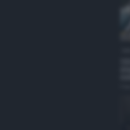
QdS
VID
spa
res
5 Ag