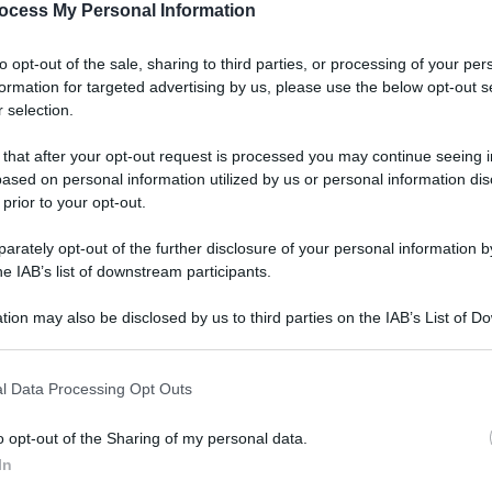
– via Capo Passero, coordinate e rifornite per conto del
ocess My Personal Information
a nostra catanese “Santapaola-Ercolano”.
to opt-out of the sale, sharing to third parties, or processing of your per
e
formation for targeted advertising by us, please use the below opt-out s
 selection.
 piazze di spaccio, organizzate in diversi turni orari
 that after your opt-out request is processed you may continue seeing i
ra h 24, secondo regole e accordi volti ad evitare la
ased on personal information utilized by us or personal information dis
flitti tra gruppi mafiosi.
 prior to your opt-out.
rca
€ 240.000
al giorno, prevalentemente destinati al
QdS
o dei detenuti mafiosi e delle loro famiglie, garantito dai
rately opt-out of the further disclosure of your personal information by
ocaina, crack, hashish e marijuana.
VID
he IAB’s list of downstream participants.
pro
tion may also be disclosed by us to third parties on the IAB’s List of 
ben
 that may further disclose it to other third parties.
5 Ag
l Data Processing Opt Outs
o opt-out of the Sharing of my personal data.
In