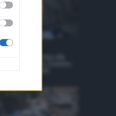
 Tv
EO | Catania aderisce alla
inizione agevolata, Trantino:
casione irripetibile”
osto 2026