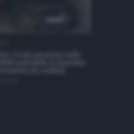
 Tv
EO | Frode nel settore della
ilità sostenibile, le immagini
 sequestro da 4 milioni
osto 2026