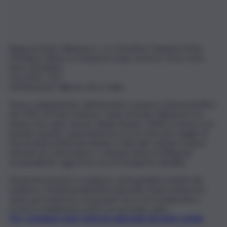
Regia di Denis Villeneuve, con Timothée Chalamet (Paul
Atreides), Rebecca Ferguson (Lady Jessica), Oscar Isaac
(Leto Atreides).
Usa 2021, 155’.
Distribuzione: Warner Bros Italia
Nuovo adattamento dell’omonimo romanzo fantascientifico
del 1965 di Frank Herbert, Dune di Denis Villeneuve (La
donna che canta, Sicario, Blade Runner 2049) si muove con
grande rispetto, quasi deferenza tra le intricate maglie di
una struttura letteraria ideata e data alle stampe in pieno
periodo di controcultura, e dunque densa di allegorie
sociopolitiche oggi forse non di stringente attualità.
Pionieristicamente ecologista, anticapitalista ai limiti del
luddismo, fondamentalmente islamofila, l’opera letteraria
viene qui trasposta con grande sforzo di complessità e
troverà compimento solo in un secondo capit…
Per consultare tutto l’articolo abbonati cliccando sul link