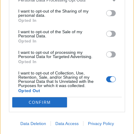
This information may also be disclosed by us to third parties
01153210875 – Quotidiano di Sicilia usufruisce dei
on the IAB’s List of Downstream Participants that may further
contributi di cui al D.lgs n. 70/2017
I want to opt-out of the Sharing of my
disclose it to other third parties.
personal data.
Opted In
I want to opt-out of the Sale of my
Personal Data.
Chi Siamo
Opted In
Fondazione Etica e Valori Marilù Tregua
Fondatore Carlo Alberto Tregua
Lavora con noi
I want to opt-out of processing my
Personal Data for Targeted Advertising.
Gerenza
Opted In
I want to opt-out of Collection, Use,
Retention, Sale, and/or Sharing of my
Personal Data that Is Unrelated with the
Purposes for which it was collected.
Opted Out
Scarica l’app
CONFIRM
Privacy Policy
Preferenze Privacy
Data Deletion
Data Access
Privacy Policy