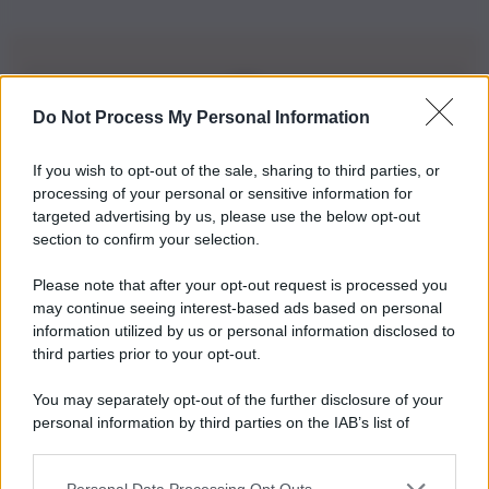
Do Not Process My Personal Information
Iscriviti alla nostra Newsletter
If you wish to opt-out of the sale, sharing to third parties, or
Iscriviti alla nostra newsletter per non perdere le ultime
processing of your personal or sensitive information for
novità
targeted advertising by us, please use the below opt-out
section to confirm your selection.
Iscriviti Ora
Please note that after your opt-out request is processed you
may continue seeing interest-based ads based on personal
information utilized by us or personal information disclosed to
third parties prior to your opt-out.
You may separately opt-out of the further disclosure of your
personal information by third parties on the IAB’s list of
© 2026 | Ediservice s.r.l. 95126 Catania – Via Principe
downstream participants.
Nicola, 22 – P.IVA: 01153210875 – Cciaa Catania n.
Personal Data Processing Opt Outs