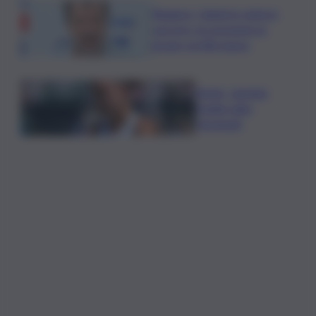
Roggero, Salvini lo visita in
carcere: no pressioni su
grazia, profilo basso
Tennis, Jasmine
Paolini salta
Cincinnati