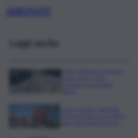
ABBONATI
Leggi anche
VIDEO | Taiwan e la minaccia
cinese, anche i civili si
preparano a un possibile
attacco
Crollo a Messina, Cattedrale
gremita nel silenzio per l’ultimo
saluto a Alessandra Frazzica