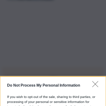
Do Not Process My Personal Information
Iscriviti alla nostra Newsletter
If you wish to opt-out of the sale, sharing to third parties, or
Iscriviti alla nostra newsletter per non perdere le ultime
processing of your personal or sensitive information for
novità